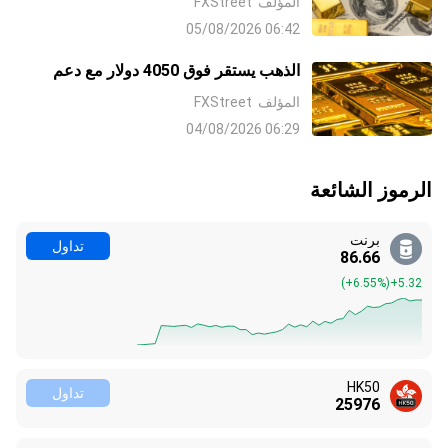
المؤلف
FXStreet
اتفاق مع إيران وتراجع رهانات رفع معدلات
06:42 05/08/2026
الفائدة من جانب البنك الاحتياطي الفيدرالي
Fed
الذهب يستقر فوق 4050 دولار مع دعم
رهانات رفع الفائدة من جانب البنك
المؤلف
FXStreet
الاحتياطي الفيدرالي Fed وعدم اليقين بشأن
06:29 04/08/2026
إيران للدولار الملاذ الآمن
الرموز الشائعة
برنت
تداول
86.66
(
+6.55%
)
+5.32
HK50
تداول
25976