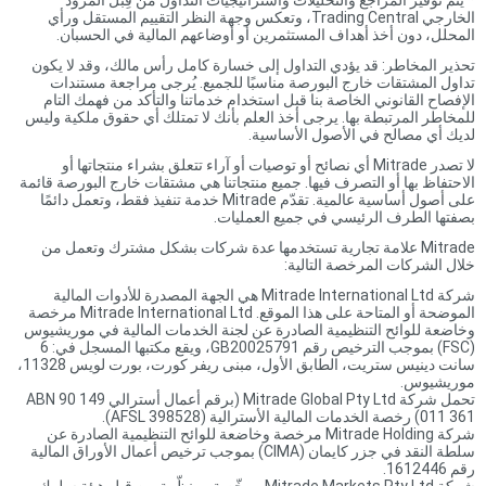
*
يتم توفير المراجع والتحليلات واستراتيجيات التداول من قِبل المزود
الخارجي Trading Central، وتعكس وجهة النظر التقييم المستقل ورأي
المحلل، دون أخذ أهداف المستثمرين أو أوضاعهم المالية في الحسبان.
تحذير المخاطر: قد يؤدي التداول إلى خسارة كامل رأس مالك، وقد لا يكون
تداول المشتقات خارج البورصة مناسبًا للجميع. يُرجى مراجعة مستندات
الإفصاح القانوني الخاصة بنا قبل استخدام خدماتنا والتأكد من فهمك التام
للمخاطر المرتبطة بها. يرجى أخذ العلم بأنك لا تمتلك أي حقوق ملكية وليس
لديك أي مصالح في الأصول الأساسية.
لا تصدر Mitrade أي نصائح أو توصيات أو آراء تتعلق بشراء منتجاتها أو
الاحتفاظ بها أو التصرف فيها. جميع منتجاتنا هي مشتقات خارج البورصة قائمة
على أصول أساسية عالمية. تقدّم Mitrade خدمة تنفيذ فقط، وتعمل دائمًا
بصفتها الطرف الرئيسي في جميع العمليات.
Mitrade علامة تجارية تستخدمها عدة شركات بشكل مشترك وتعمل من
خلال الشركات المرخصة التالية:
شركة Mitrade International Ltd هي الجهة المصدرة للأدوات المالية
الموضحة أو المتاحة على هذا الموقع. Mitrade International Ltd مرخصة
وخاضعة للوائح التنظيمية الصادرة عن لجنة الخدمات المالية في موريشيوس
(FSC) بموجب الترخيص رقم GB20025791، ويقع مكتبها المسجل في: 6
سانت دينيس ستريت، الطابق الأول، مبنى ريفر كورت، بورت لويس 11328،
موريشيوس.
تحمل شركة Mitrade Global Pty Ltd (برقم أعمال أسترالي ABN 90 149
011 361) رخصة الخدمات المالية الأسترالية (AFSL 398528).
شركة Mitrade Holding مرخصة وخاضعة للوائح التنظيمية الصادرة عن
سلطة النقد في جزر كايمان (CIMA) بموجب ترخيص أعمال الأوراق المالية
رقم 1612446.