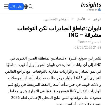
تداول الآن
الرؤى
الأخبار
المؤشر الاقتصادي
تايوان: تباطؤ الصادرات لكن التوقعات
مشرقة – ING
المصدر
Fxstreet
08/05/2026 21:28
تشير لين سونغ، كبيرة الاقتصاديين لمنطقة الصين الكبرى في
ING، إلى أن بيانات التجارة في تايوان لشهر أبريل أظهرت تباطؤًا
في نمو الصادرات والواردات مقارنة بالتوقعات، مع تراجع الفائض
التجاري إلى 14.35 مليار دولار. ظلت صادرات أشباه الموصلات
والآلات قوية، في حين بدأت أسعار النفط المرتفعة في رفع قيم
الواردات. لا تزال ING تتوقع زخمًا قويًا في التجارة وترى مخاطر
صعودية على توقعاتها لنمو الناتج المحلي الإجمالي لعام 2026
بنسبة 8.2٪ على أساس سنوي.