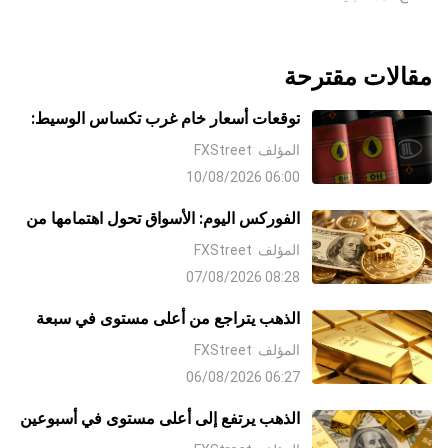
مقالات مقترحة
توقعات أسعار خام غرب تكساس الوسيط:
الثيران ينتظرون تحركًا مستدامًا فوق منطقة
المؤلف
FXStreet
78.00 دولار وسط مخاوف بشأن الإمدادات
06:00 10/08/2026
الفوركس اليوم: الأسواق تحول اهتمامها من
الشرق الأوسط إلى بيانات الوظائف غير
المؤلف
FXStreet
الزراعية NFP
08:28 07/08/2026
الذهب يتراجع من أعلى مستوى في سبعة
أسابيع مع صعوبة الثيران في إيجاد قبول
المؤلف
FXStreet
فوق 4300 دولار
06:27 06/08/2026
الذهب يرتفع إلى أعلى مستوى في أسبوعين
مع تراجع الدولار على آمال التوصل إلى