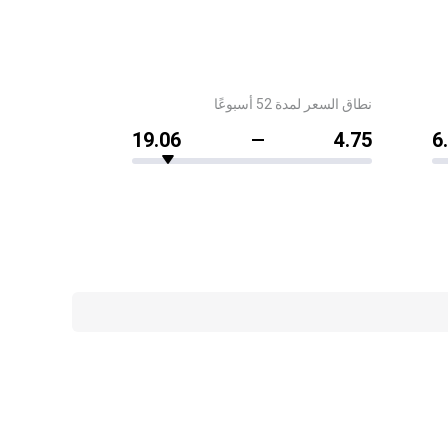
نطاق السعر لمدة 52 أسبوعًا
19.06
4.75
6