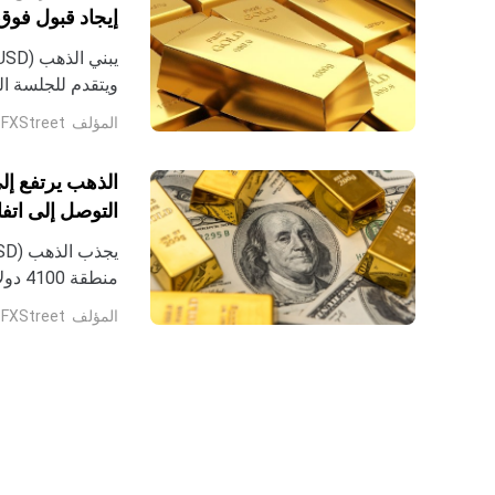
إيجاد قبول فوق 4300 دولا
حزيران خلال الجل
المؤلف
FXStreet
الذهب يرتفع إل
التوصل إلى اتف
البنك الاحتياطي ا
منطق
الآسيوية يوم الأرب
المؤلف
FXStreet