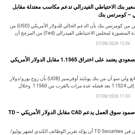
تسعير بنك الاحتياطي الفيدرالي تدعم مكاسب معتدلة مقابل
كي – كومرتس بنك
تجادل ثو لان نغوين من كومرتس بنك بأن الدعم الحالي للدولار الأمريكي (USD) من
السياسة المتشددة المتصورة لمجلس الاحتياطي الفيدرالي (Fed) من المرجح أن
يتلاشى مع إعادة تقييم الأسواق لتوقعات أسعار الفائدة في الولايات المتحدة (US)
12:06 07/08/2026
بلة.
اليورو: التحيز الصعودي يعتمد على اختراق 1.1565 مقابل الدولار الأمريكي
أفاد كويك سير ليانغ ولي سو آن من بنك يونايتد أوفرسيز (UOB) بأن زوج يورو/دولار
EUR/USD تراجع إلى 1.1524 بعد فشله عدة مرات بالقرب من 1.1560. وخلال
ا لمزيد من التراجع لكنهم يتوقعون أن يصمد الدعم القوي عند
11:33 07/08/2026
الدولار الكندي: صمود سوق العمل يدعم CAD مقابل الدولار الأمريكي – TD
يتوقع استراتيجيون في TD Securities أن يؤكد تقرير الوظائف الكندي لشهر يوليو/