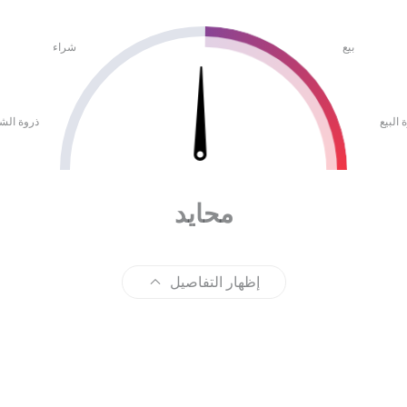
بيع
شراء
 البيع
ذروة الش
محايد
إظهار التفاصيل