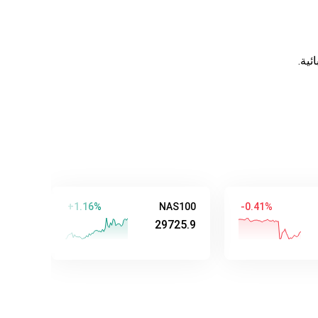
ية.
AUD/USD
+1.16%
NAS100
-0.41%
0.70647
29725.9