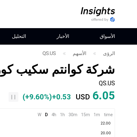
الأسواق
الأخبار
التحليل
الرؤى
الأسهم
QS.US
شركة كوانتم سكيب كو
QS.US
6.05
(
+9.60%
)
+0.53
USD
W
D
4h
1h
30m
15m
1m
time