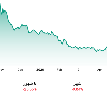
شهر
6 شهور
-25.86
%
-9.84
%