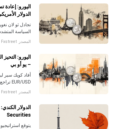
اليورو: إعادة 
الدولار الأمري
المصدر
Fxstreet
خلال الفصول المق
– يو أو بي
اليوم، يرون مجال
المصدر
Fxstreet
1.1495.
Securities