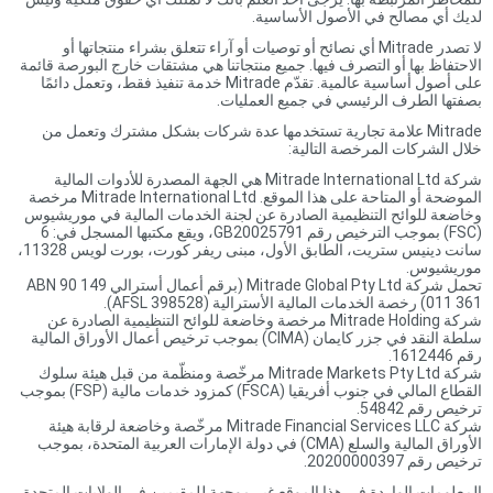
لديك أي مصالح في الأصول الأساسية.
لا تصدر Mitrade أي نصائح أو توصيات أو آراء تتعلق بشراء منتجاتها أو
الاحتفاظ بها أو التصرف فيها. جميع منتجاتنا هي مشتقات خارج البورصة قائمة
على أصول أساسية عالمية. تقدّم Mitrade خدمة تنفيذ فقط، وتعمل دائمًا
بصفتها الطرف الرئيسي في جميع العمليات.
Mitrade علامة تجارية تستخدمها عدة شركات بشكل مشترك وتعمل من
خلال الشركات المرخصة التالية:
شركة Mitrade International Ltd هي الجهة المصدرة للأدوات المالية
الموضحة أو المتاحة على هذا الموقع. Mitrade International Ltd مرخصة
وخاضعة للوائح التنظيمية الصادرة عن لجنة الخدمات المالية في موريشيوس
(FSC) بموجب الترخيص رقم GB20025791، ويقع مكتبها المسجل في: 6
سانت دينيس ستريت، الطابق الأول، مبنى ريفر كورت، بورت لويس 11328،
موريشيوس.
تحمل شركة Mitrade Global Pty Ltd (برقم أعمال أسترالي ABN 90 149
011 361) رخصة الخدمات المالية الأسترالية (AFSL 398528).
شركة Mitrade Holding مرخصة وخاضعة للوائح التنظيمية الصادرة عن
سلطة النقد في جزر كايمان (CIMA) بموجب ترخيص أعمال الأوراق المالية
رقم 1612446.
شركة Mitrade Markets Pty Ltd مرخّصة ومنظّمة من قبل هيئة سلوك
القطاع المالي في جنوب أفريقيا (FSCA) كمزود خدمات مالية (FSP) بموجب
ترخيص رقم 54842.
شركة Mitrade Financial Services LLC مرخّصة وخاضعة لرقابة هيئة
الأوراق المالية والسلع (CMA) في دولة الإمارات العربية المتحدة، بموجب
ترخيص رقم 20200000397.
المعلومات الواردة في هذا الموقع غير موجهة للمقيمين في الولايات المتحدة