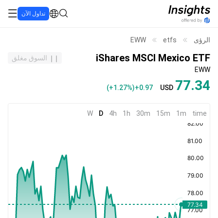
تداول الآن
الرؤى
etfs
EWW
iShares MSCI Mexico ETF
السوق مغلق
EWW
77.34
(
+1.27%
)
+0.97
USD
W
D
4h
1h
30m
15m
1m
time