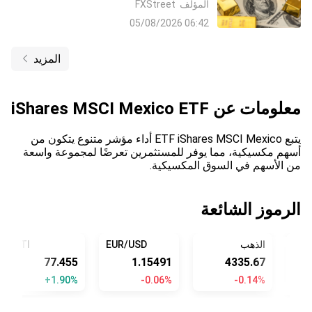
المؤلف
FXStreet
اتفاق مع إيران وتراجع رهانات رفع معدلات
06:42 05/08/2026
الفائدة من جانب البنك الاحتياطي الفيدرالي
Fed
المزيد
معلومات عن
iShares MSCI Mexico ETF
يتبع ETF iShares MSCI Mexico أداء مؤشر متنوع يتكون من
أسهم مكسيكية، مما يوفر للمستثمرين تعرضًا لمجموعة واسعة
من الأسهم في السوق المكسيكية.
الرموز الشائعة
ي
الذهب
EUR/USD
WTI
77.455
1.15491
4335.67
+1.90%
-0.06%
-0.14%