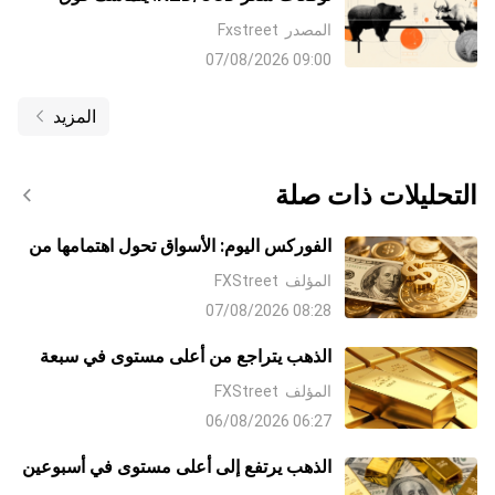
0.5860/قاع الأسبوع مع ترقب الثيران
المصدر
Fxstreet
لتقرير الوظائف غير الزراعية الأمريكي NFP
09:00 07/08/2026
المزيد
التحليلات ذات صلة
الفوركس اليوم: الأسواق تحول اهتمامها من
الشرق الأوسط إلى بيانات الوظائف غير
المؤلف
FXStreet
الزراعية NFP
08:28 07/08/2026
الذهب يتراجع من أعلى مستوى في سبعة
أسابيع مع صعوبة الثيران في إيجاد قبول
المؤلف
FXStreet
فوق 4300 دولار
06:27 06/08/2026
الذهب يرتفع إلى أعلى مستوى في أسبوعين
مع تراجع الدولار على آمال التوصل إلى