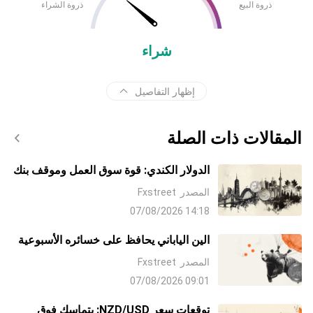
ذروة البيع
ذروة الشراء
شراء
إظهار التفاصيل
المقالات ذات الصلة
الدولار الكندي: قوة سوق العمل وموقف بنك
كندا – TD Securities
المصدر
Fxstreet
14:18 07/08/2026
الين الياباني يحافظ على خسائره الأسبوعية
وسط غياب متابعة لتدخل الولايات المتحدة
المصدر
Fxstreet
واليابان
09:01 07/08/2026
توقعات سعر NZD/USD: يتماسك فوق