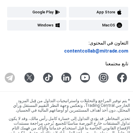
Google Play
App Store
Windows
MacOS
التعاون في المحتوى:
contentcollab@mitrade.com
تابع مجتمعنا
*
يتم توفير المراجع والتحليلات واستراتيجيات التداول من قِبل المزود
الخارجي Trading Central، وتعكس وجهة النظر التقييم المستقل ورأي
المحلل، دون أخذ أهداف المستثمرين أو أوضاعهم المالية في الحسبان.
تحذير المخاطر: قد يؤدي التداول إلى خسارة كامل رأس مالك، وقد لا يكون
تداول المشتقات خارج البورصة مناسبًا للجميع. يُرجى مراجعة مستندات
الإفصاح القانوني الخاصة بنا قبل استخدام خدماتنا والتأكد من فهمك التام
للمخاطر المرتبطة بها. يرجى أخذ العلم بأنك لا تمتلك أي حقوق ملكية وليس