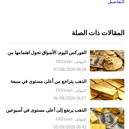
التفاصيل
المقالات ذات الصلة
الفوركس اليوم: الأسواق تحول اهتمامها من
الشرق الأوسط إلى بيانات الوظائف غير
المؤلف
FXStreet
الزراعية NFP
08:28 07/08/2026
الذهب يتراجع من أعلى مستوى في سبعة
أسابيع مع صعوبة الثيران في إيجاد قبول
المؤلف
FXStreet
فوق 4300 دولار
06:27 06/08/2026
الذهب يرتفع إلى أعلى مستوى في أسبوعين
مع تراجع الدولار على آمال التوصل إلى
المؤلف
FXStreet
اتفاق مع إيران وتراجع رهانات رفع معدلات
06:42 05/08/2026