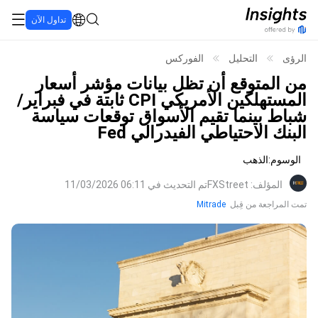
تداول الآن
الرؤى
التحليل
الفوركس
من المتوقع أن تظل بيانات مؤشر أسعار
المستهلكين الأمريكي CPI ثابتة في فبراير/
شباط بينما تقيم الأسواق توقعات سياسة
البنك الاحتياطي الفيدرالي Fed
الوسوم
:
الذهب
المؤلف
:
FXStreet
تم التحديث في 06:11 11/03/2026
تمت المراجعة من قِبل
Mitrade