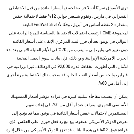
ترى الأسواق تقريبًا أنه لا فرصة لخفض أسعار الفائدة من قبل الاحتياطي
الفيدرالي في مارس، وتقوم بتسعير حوالي 12% فقط لاحتمالية خفض
بمقدار 25 نقطة أساس في أبريل، وفقًا لأداة FedWatch التابعة
لمجموعة CME. ارتفعت احتمالات الاحتفاظ بالسياسة للمرة الرابعة على
التوالي في يونيو، بعد أن قرر البنك المركزي الإبقاء على أسعار الفائدة
دون تغيير في يناير، إلى ما يقرب من 70% في الأيام القليلة الأولى بعد بدء
الحرب الأمريكية الإيرانية. ومع ذلك، فإن بيانات سوق العمل المخيبة
للآمال، التي أظهرت انخفاضًا قدره 92,000 في الوظائف غير الزراعية في
فبراير، وانخفاض أسعار النفط الخام، قد سحبت تلك الاحتمالية مرة أخرى
إلى أقل من 60%.
يمكن أن يتسبب مفاجأة سلبية كبيرة في قراءة مؤشر أسعار المستهلك
الأساسي الشهري، بقراءة عند أو أقل من 0%، في إعادة تقييم
المستثمرين لاحتمالات خفض أسعار الفائدة في يونيو، مما قد يؤدي إلى
تعرض الدولار الأمريكي لضغوط بيع مع رد فعل فوري. على العكس، فإن
قراءة فوق 0.3% في هذه البيانات قد تعزز الدولار الأمريكي من خلال إثارة