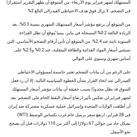
المستهلك لشهر فبراير يوم الأربعاء. من المتوقع أن يظهر التقرير استقرارًا
في التضخم، لا يزال فوق هدف الاحتياطي الفيدرالي البالغ 2%.
من المتوقع أن يرتفع مؤشر أسعار المستهلك الشهري بنسبة 0.3%، بعد
الزيادة البالغة 0.2% المسجلة في يناير، بينما يُتوقع أن تظل القراءة
السنوية ثابتة عند 2.4%. من المتوقع أن تأتي أرقام التضخم الأساسي، التي
تستثني أسعار المواد الغذائية والطاقة المتقلبة، عند 0.2% و2.5% على
أساس شهري وسنوي على التوالي.
على الرغم من أن بيانات التضخم تعتبر حاسمة لمسؤولي الاحتياطي
الفيدرالي عند اتخاذ القرار بشأن الخطوة السياسية التالية، إلا أن رد فعل
السوق قد يظل محدودًا بسبب حقيقة أن بيانات مؤشر أسعار المستهلك
لشهر فبراير لن تعكس تأثير ارتفاع أسعار النفط الخام على التضخم. بعد
أن أطلقت الولايات المتحدة وإسرائيل عملية عسكرية مشتركة ضد إيران
في 28 فبراير، ارتفع سعر برميل خام غرب تكساس الوسيط (WTI)
بشكل حاد من حوالي 67 دولارًا إلى أكثر من 110 دولارات قبل أن يصحح
نحو الأسفل.