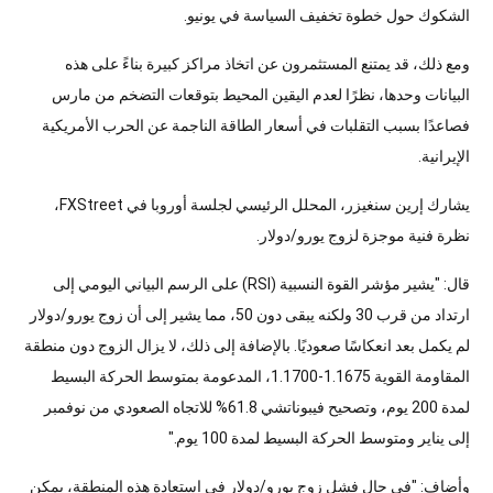
الشكوك حول خطوة تخفيف السياسة في يونيو.
ومع ذلك، قد يمتنع المستثمرون عن اتخاذ مراكز كبيرة بناءً على هذه
البيانات وحدها، نظرًا لعدم اليقين المحيط بتوقعات التضخم من مارس
فصاعدًا بسبب التقلبات في أسعار الطاقة الناجمة عن الحرب الأمريكية
الإيرانية.
يشارك إرين سنغيزر، المحلل الرئيسي لجلسة أوروبا في FXStreet،
نظرة فنية موجزة لزوج يورو/دولار.
قال: "يشير مؤشر القوة النسبية (RSI) على الرسم البياني اليومي إلى
ارتداد من قرب 30 ولكنه يبقى دون 50، مما يشير إلى أن زوج يورو/دولار
لم يكمل بعد انعكاسًا صعوديًا. بالإضافة إلى ذلك، لا يزال الزوج دون منطقة
المقاومة القوية 1.1675-1.1700، المدعومة بمتوسط الحركة البسيط
لمدة 200 يوم، وتصحيح فيبوناتشي 61.8% للاتجاه الصعودي من نوفمبر
إلى يناير ومتوسط الحركة البسيط لمدة 100 يوم."
وأضاف: "في حال فشل زوج يورو/دولار في استعادة هذه المنطقة، يمكن