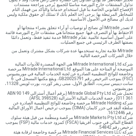
تداول المشتقات خارج البورصة مناسبًا للجميع. يُرجى مراجعة مستندات
الإفصاح القانوني الخاصة بنا قبل استخدام خدماتنا والتأكد من فهمك التام
للمخاطر المرتبطة بها. يرجى أخذ العلم بأنك لا تمتلك أي حقوق ملكية وليس
لديك أي مصالح في الأصول الأساسية.
لا تصدر Mitrade أي نصائح أو توصيات أو آراء تتعلق بشراء منتجاتها أو
الاحتفاظ بها أو التصرف فيها. جميع منتجاتنا هي مشتقات خارج البورصة قائمة
على أصول أساسية عالمية. تقدّم Mitrade خدمة تنفيذ فقط، وتعمل دائمًا
بصفتها الطرف الرئيسي في جميع العمليات.
Mitrade علامة تجارية تستخدمها عدة شركات بشكل مشترك وتعمل من
خلال الشركات المرخصة التالية:
شركة Mitrade International Ltd هي الجهة المصدرة للأدوات المالية
الموضحة أو المتاحة على هذا الموقع. Mitrade International Ltd مرخصة
وخاضعة للوائح التنظيمية الصادرة عن لجنة الخدمات المالية في موريشيوس
(FSC) بموجب الترخيص رقم GB20025791، ويقع مكتبها المسجل في: 6
سانت دينيس ستريت، الطابق الأول، مبنى ريفر كورت، بورت لويس 11328،
موريشيوس.
تحمل شركة Mitrade Global Pty Ltd (برقم أعمال أسترالي ABN 90 149
011 361) رخصة الخدمات المالية الأسترالية (AFSL 398528).
شركة Mitrade Holding مرخصة وخاضعة للوائح التنظيمية الصادرة عن
سلطة النقد في جزر كايمان (CIMA) بموجب ترخيص أعمال الأوراق المالية
رقم 1612446.
شركة Mitrade Markets Pty Ltd مرخّصة ومنظّمة من قبل هيئة سلوك
القطاع المالي في جنوب أفريقيا (FSCA) كمزود خدمات مالية (FSP) بموجب
ترخيص رقم 54842.
شركة Mitrade Financial Services LLC مرخّصة وخاضعة لرقابة هيئة