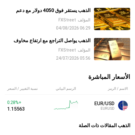
الفائدة من جانب البنك الاحتياطي الفيدرالي
Fed
الذهب يستقر فوق 4050 دولار مع دعم
رهانات رفع الفائدة من جانب البنك
المؤلف
FXStreet
الاحتياطي الفيدرالي Fed وعدم اليقين بشأن
06:29 04/08/2026
إيران للدولار الملاذ الآمن
الذهب يواصل التراجع مع ارتفاع مخاوف
التضخم التي تعزز رهانات رفع سعر الفائدة
المؤلف
FXStreet
من جانب البنك الاحتياطي الفيدرالي Fed
05:56 24/07/2026
والدولار الأمريكي وسط تعريفات ترامب
الجمركية
الأسعار المباشرة
الاسم / الرمز
الرسم البياني
نسبة التغيير / السعر
+0.28%
EUR/USD
1.15563
EURUSD
الذهب
المقالات ذات الصلة