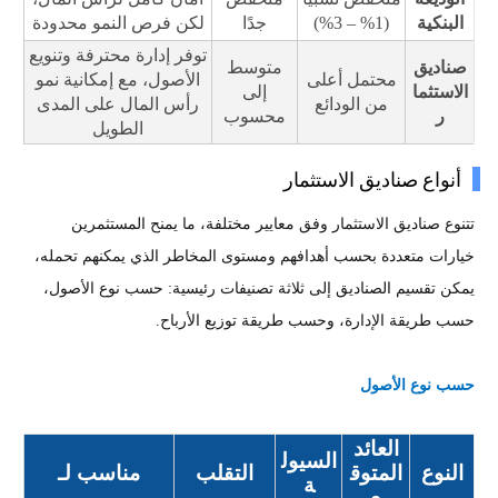
البنكية
(1% – 3%)
جدًا
لكن فرص النمو محدودة
توفر إدارة محترفة وتنويع
صناديق
متوسط
محتمل أعلى
الأصول، مع إمكانية نمو
الاستثما
إلى
من الودائع
رأس المال على المدى
ر
محسوب
الطويل
أنواع صناديق الاستثمار
تتنوع صناديق الاستثمار وفق معايير مختلفة، ما يمنح المستثمرين
خيارات متعددة بحسب أهدافهم ومستوى المخاطر الذي يمكنهم تحمله،
يمكن تقسيم الصناديق إلى ثلاثة تصنيفات رئيسية: حسب نوع الأصول،
حسب طريقة الإدارة، وحسب طريقة توزيع الأرباح.
حسب نوع الأصول
العائد
السيول
النوع
المتوق
التقلب
مناسب لـ
ة
ع