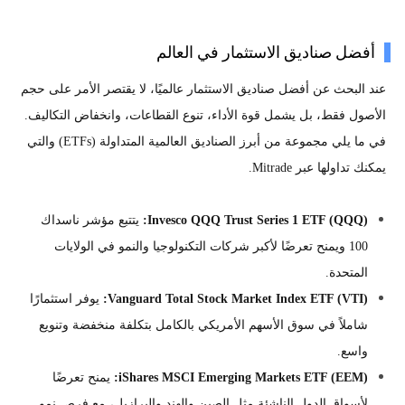
أفضل صناديق الاستثمار في العالم
عند البحث عن أفضل صناديق الاستثمار عالميًا، لا يقتصر الأمر على حجم
الأصول فقط، بل يشمل قوة الأداء، تنوع القطاعات، وانخفاض التكاليف.
في ما يلي مجموعة من أبرز الصناديق العالمية المتداولة (ETFs) والتي
يمكنك تداولها عبر Mitrade.
Invesco QQQ Trust Series 1 ETF (QQQ):
يتتبع مؤشر ناسداك
100 ويمنح تعرضًا لأكبر شركات التكنولوجيا والنمو في الولايات
المتحدة.
Vanguard Total Stock Market Index ETF (VTI):
يوفر استثمارًا
شاملاً في سوق الأسهم الأمريكي بالكامل بتكلفة منخفضة وتنويع
واسع.
iShares MSCI Emerging Markets ETF (EEM):
يمنح تعرضًا
لأسواق الدول الناشئة مثل الصين والهند والبرازيل، مع فرص نمو