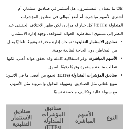
غالبًا ما يتساءل المستثمرون: هل أستثمر في صناديق استثمار، أم
أشتري الأسهم مباشرة، أم أضع أموالي في صناديق المؤشرات
المتداولة (ETFs)؟ كل خيار له مزاياه، لكن يظهر الاختلاف الحقيقي عند
النظر إلى مستوى المخاطرة، العوائد المتوقعة، وجهد إدارة الاستثمار.
صناديق الاستثمار التقليدية:
تمنحك إدارة محترفة وتنويعًا تلقائيًا يقلل
من المخاطر، دون الحاجة لمتابعة يومية.
الأسهم المباشرة:
توفر استقلالية كاملة وقد تحقق عوائد أعلى، لكنها
تتطلب متابعة مستمرة وفهمًا دقيقًا للسوق.
صناديق المؤشرات المتداولة (ETFs):
تجمع بين أفضل ما في الاثنين:
تنويع تلقائي مثل الصناديق، وسهولة التداول والمرونة مثل الأسهم،
مع سيولة عالية وتكاليف منخفضة نسبيًا.
صناديق
صناديق
الأسهم
المؤشرات
النوع
الاستثمار
المباشرة
المتداولة
التقليدية
(ETFs)