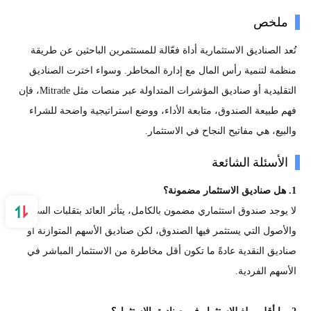
ملخص
تُعد الصناديق الاستثمارية أداة فعّالة للمستثمرين الباحثين عن طريقة
منظمة لتنمية رأس المال مع إدارة المخاطر. وسواء اخترت الصناديق
التقليدية أو صناديق المؤشرات المتداولة عبر منصات مثل Mitrade، فإن
فهم طبيعة الصندوق، متابعة الأداء، ووضع استراتيجية واضحة للشراء
والبيع، هي مفاتيح النجاح في الاستثمار.
الأسئلة الشائعة
1. هل صناديق الاستثمار مضمونة؟
لا يوجد صندوق استثماري مضمون بالكامل، يتأثر العائد بتقلبات السوق
والأصول التي يستثمر فيها الصندوق، لكن صناديق الأسهم المتوازنة أو
صناديق النقدية عادةً ما تكون أقل مخاطرة من الاستثمار المباشر في
الأسهم الفردية.