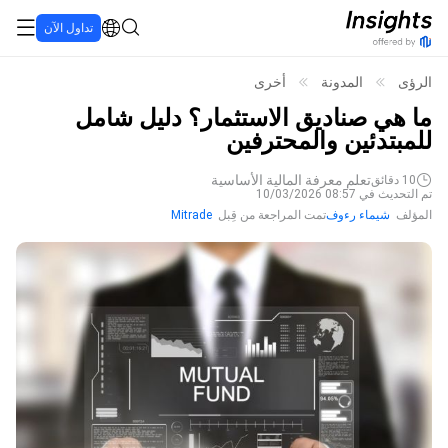
تداول الآن
الرؤى
المدونة
أخرى
ما هي صناديق الاستثمار؟ دليل شامل
للمبتدئين والمحترفين
تعلم معرفة المالية الأساسية
10
دقائق
تم التحديث في 08:57 10/03/2026
المؤلف
شيماء رءوف
تمت المراجعة من قِبل
Mitrade