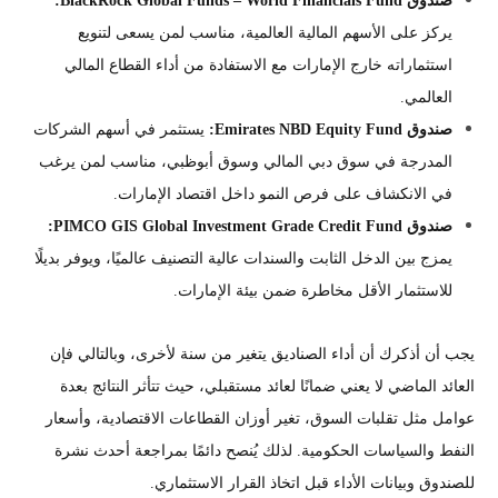
صندوق BlackRock Global Funds – World Financials Fund:
يركز على الأسهم المالية العالمية، مناسب لمن يسعى لتنويع
استثماراته خارج الإمارات مع الاستفادة من أداء القطاع المالي
العالمي.
صندوق Emirates NBD Equity Fund:
يستثمر في أسهم الشركات
المدرجة في سوق دبي المالي وسوق أبوظبي، مناسب لمن يرغب
في الانكشاف على فرص النمو داخل اقتصاد الإمارات.
صندوق PIMCO GIS Global Investment Grade Credit Fund:
يمزج بين الدخل الثابت والسندات عالية التصنيف عالميًا، ويوفر بديلًا
للاستثمار الأقل مخاطرة ضمن بيئة الإمارات.
يجب أن أذكرك أن أداء الصناديق يتغير من سنة لأخرى، وبالتالي فإن
العائد الماضي لا يعني ضمانًا لعائد مستقبلي، حيث تتأثر النتائج بعدة
عوامل مثل تقلبات السوق، تغير أوزان القطاعات الاقتصادية، وأسعار
النفط والسياسات الحكومية. لذلك يُنصح دائمًا بمراجعة أحدث نشرة
للصندوق وبيانات الأداء قبل اتخاذ القرار الاستثماري.