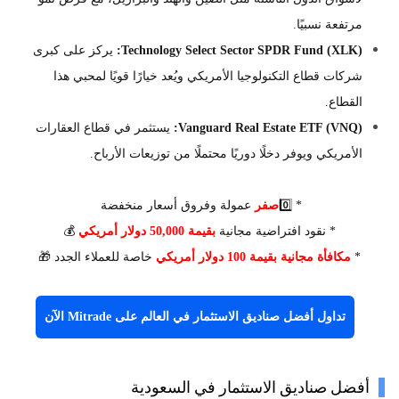
مرتفعة نسبيًا.
Technology Select Sector SPDR Fund (XLK):
يركز على كبرى
شركات قطاع التكنولوجيا الأمريكي ويُعد خيارًا قويًا لمحبي هذا
القطاع.
Vanguard Real Estate ETF (VNQ):
يستثمر في قطاع العقارات
الأمريكي ويوفر دخلًا دوريًا محتملًا من توزيعات الأرباح.
* 0️⃣
صفر
عمولة وفروق أسعار منخفضة
* نقود افتراضية مجانية
بقيمة 50,000 دولار أمريكي
💰
*
مكافأة مجانية بقيمة 100 دولار أمريكي
خاصة للعملاء الجدد 🎁
تداول أفضل صناديق الاستثمار في العالم على Mitrade الآن
أفضل صناديق الاستثمار في السعودية