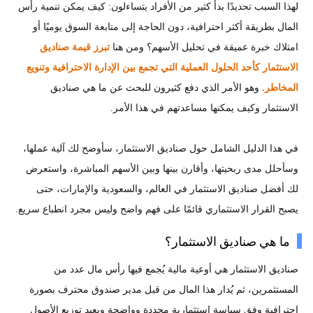
لهذا السبب تحديدًا بدأ كثير من الأفراد يتساءلون: كيف يمكن تنمية رأس
المال بطريقة أكثر احترافية، دون الحاجة إلى متابعة السوق يوميًا أو
امتلاك خبرة عميقة في تحليل الأسهم؟ ومن هنا
تبرز قيمة صناديق
الاستثمار كأحد الحلول العملية التي تجمع بين الإدارة الاحترافية وتنويع
المخاطر.
وهو الأمر الذي دفع كثيرون للبحث عن ما هي صناديق
الاستثمار وكيف يمكنها مساعدتهم في هذا الأمر.
في هذا الدليل الشامل حول صناديق الاستثمار، سأوضح لك آلية عملها،
وسأحلل مدى ربحيتها، وأقارن بينها وبين الأسهم المباشرة، واستعرض
لك أفضل صناديق الاستثمار في العالم، والسعودية والإمارات، حتى
يصبح القرار الاستثماري قائمًا على فهم واضح وليس مجرد انطباع سريع.
ما هي صناديق الاستثمار؟
صناديق الاستثمار هي أوعية مالية يُجمع فيها رأس مال عدد من
المستثمرين، ثم يُدار هذا المال من قبل مدير صندوق محترف بصورة
احترافية وفق سياسة استثمارية محددة وواضحة ويعيد توزيع الأصول