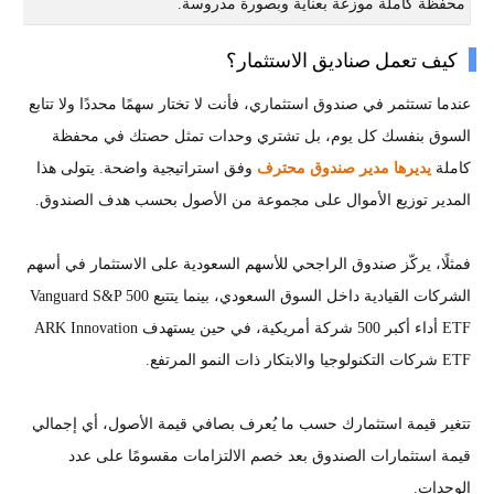
محفظة كاملة موزعة بعناية وبصورة مدروسة.
كيف تعمل صناديق الاستثمار؟
عندما تستثمر في صندوق استثماري، فأنت لا تختار سهمًا محددًا ولا تتابع
السوق بنفسك كل يوم، بل تشتري وحدات تمثل حصتك في محفظة
كاملة
يديرها مدير صندوق محترف
وفق استراتيجية واضحة. يتولى هذا
المدير توزيع الأموال على مجموعة من الأصول بحسب هدف الصندوق.
فمثلًا، يركّز صندوق الراجحي للأسهم السعودية على الاستثمار في أسهم
الشركات القيادية داخل السوق السعودي، بينما يتتبع Vanguard S&P 500
ETF أداء أكبر 500 شركة أمريكية، في حين يستهدف ARK Innovation
ETF شركات التكنولوجيا والابتكار ذات النمو المرتفع.
تتغير قيمة استثمارك حسب ما يُعرف بصافي قيمة الأصول، أي إجمالي
قيمة استثمارات الصندوق بعد خصم الالتزامات مقسومًا على عدد
الوحدات.