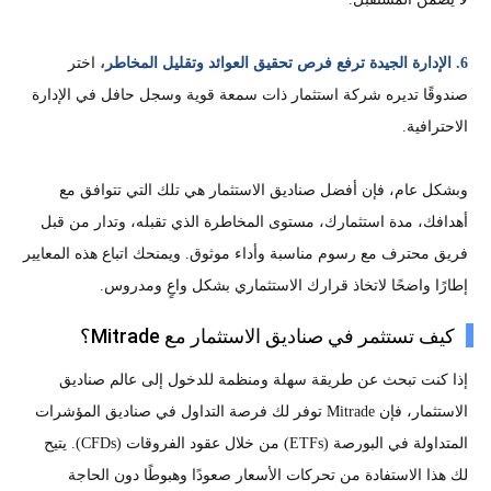
6. الإدارة الجيدة ترفع فرص تحقيق العوائد وتقليل المخاطر،
اختر
صندوقًا تديره شركة استثمار ذات سمعة قوية وسجل حافل في الإدارة
الاحترافية.
وبشكل عام، فإن أفضل صناديق الاستثمار هي تلك التي تتوافق مع
أهدافك، مدة استثمارك، مستوى المخاطرة الذي تقبله، وتدار من قبل
فريق محترف مع رسوم مناسبة وأداء موثوق. ويمنحك اتباع هذه المعايير
إطارًا واضحًا لاتخاذ قرارك الاستثماري بشكل واعٍ ومدروس.
كيف تستثمر في صناديق الاستثمار مع Mitrade؟
إذا كنت تبحث عن طريقة سهلة ومنظمة للدخول إلى عالم صناديق
الاستثمار، فإن Mitrade توفر لك فرصة التداول في صناديق المؤشرات
المتداولة في البورصة (ETFs) من خلال عقود الفروقات (CFDs). يتيح
لك هذا الاستفادة من تحركات الأسعار صعودًا وهبوطًا دون الحاجة