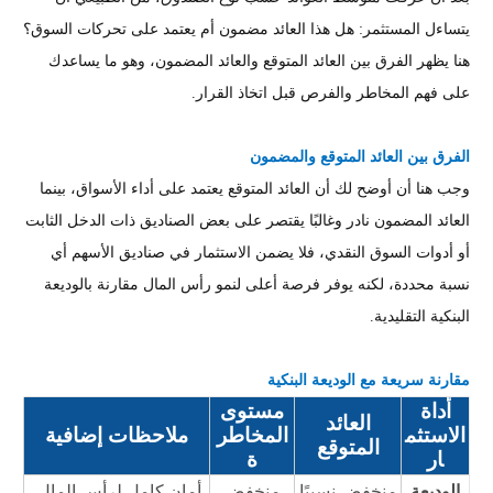
يتساءل المستثمر: هل هذا العائد مضمون أم يعتمد على تحركات السوق؟
هنا يظهر الفرق بين العائد المتوقع والعائد المضمون، وهو ما يساعدك
على فهم المخاطر والفرص قبل اتخاذ القرار.
الفرق بين العائد المتوقع والمضمون
وجب هنا أن أوضح لك أن العائد المتوقع يعتمد على أداء الأسواق، بينما
العائد المضمون نادر وغالبًا يقتصر على بعض الصناديق ذات الدخل الثابت
أو أدوات السوق النقدي، فلا يضمن الاستثمار في صناديق الأسهم أي
نسبة محددة، لكنه يوفر فرصة أعلى لنمو رأس المال مقارنة بالوديعة
البنكية التقليدية.
مقارنة سريعة مع الوديعة البنكية
أداة
مستوى
العائد
الاستثم
المخاطر
ملاحظات إضافية
المتوقع
ار
ة
الوديعة
منخفض نسبيًا
منخفض
أمان كامل لرأس المال،