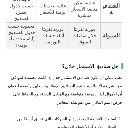
عالية، يمكن
الشفافي
عالية، تحديثات
حسب جدول
متابعة الأسعار
ة
يومية للأسعار
إفصاح
مباشرة
الصندوق
محدودة حسب
فورية تقريبًا
فورية تقريبًا
جدول الصندوق
السيولة
خلال ساعات
أثناء جلسات
(أيام محددة أو
السوق
البورصة
يومية)
هل صناديق الاستثمار حلال؟
نعم، يمكن أن تكون صناديق الاستثمار حلال إذا كانت مصممة لتتوافق
مع الشريعة الإسلامية. تلتزم الصناديق الإسلامية بمعايير واضحة لضمان
أن الأموال تُدار بطريقة متوافقة مع المبادئ الدينية، مع الحفاظ على
فرص النمو المالي. من أهم هذه المعايير:
استبعاد الأنشطة المحظورة أو الشركات التي تحقق أرباحًا من
الفوائد البنكية أو الأنشطة المحظورة.