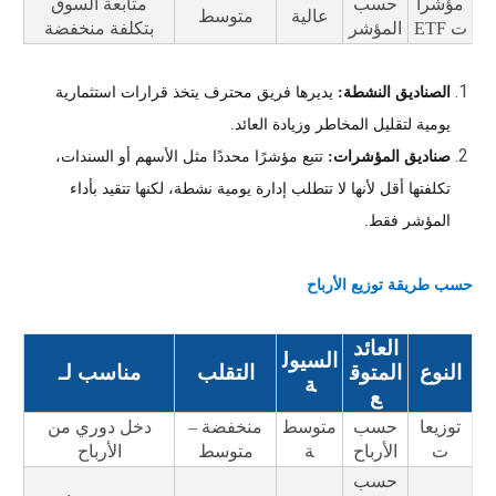
مؤشرا
حسب
متابعة السوق
عالية
متوسط
ت ETF
المؤشر
بتكلفة منخفضة
الصناديق النشطة:
يديرها فريق محترف يتخذ قرارات استثمارية
يومية لتقليل المخاطر وزيادة العائد.
صناديق المؤشرات:
تتبع مؤشرًا محددًا مثل الأسهم أو السندات،
تكلفتها أقل لأنها لا تتطلب إدارة يومية نشطة، لكنها تتقيد بأداء
المؤشر فقط.
حسب طريقة توزيع الأرباح
العائد
السيول
النوع
المتوق
التقلب
مناسب لـ
ة
ع
توزيعا
حسب
متوسط
منخفضة –
دخل دوري من
ت
الأرباح
ة
متوسط
الأرباح
حسب