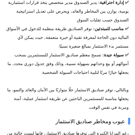
✅ إدارة احترافية:
يدير الصندوق مدير متخصص يتخذ قرارات استثمارية
يومية، يوازن بين المخاطر والعائد، ويحرص على تعديل استراتيجية
الصندوق حسب تقلبات السوق.
✅ مناسب للمبتدئين:
توفر الصناديق طريقة منظمة للدخول في الأسواق
المالية دون الحاجة لمعرفة تقنية أو خبرة متعمقة، حيث يمكن لأي
مستثمر بدء الاستثمار بمبالغ صغيرة نسبيًا.
✅ سيولة جيدة:
تسمح معظم صناديق الاستثمار للمستثمرين بسحب
أموالهم أو بيع وحداتهم بسهولة نسبية، وذلك وفق جدول دوري محدد، ما
يجعلها خيارًا مرنًا لتلبية احتياجات السيولة الشخصية.
وبالتالي، توفر صناديق الاستثمار حلًا متوازنًا بين الأمان والعائد والنمو، ما
يجعلها مناسبة للمستثمرين الباحثين عن طريقة استثمار عملية، آمنة
ومرنة في نفس الوقت.
عيوب ومخاطر صناديق الاستثمار
رغم المزايا الكبيرة التي توفرها صناديق الاستثمار، فإنها ليست خالية من