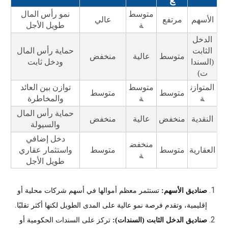
متوسط
نمو رأس المال
الأسهم
مرتفع
عالي
ة
طويل الأجل
الدخل
الثابت
حماية رأس المال
متوسط
عالية
منخفض
(السندا
ودخل ثابت
ت)
المتوازن
متوسط
توازن بين العائد
متوسط
متوسط
ة
ة
والمخاطرة
حماية رأس المال
النقدية
منخفض
عالية
منخفض
والسيولة
دخل إضافي
منخفض
العقارية
متوسط
متوسط
واستثمار عقاري
ة
طويل الأجل
صناديق الأسهم:
تستثمر معظم أموالها في أسهم شركات محلية أو
إقليمية، وتقدم فرصة نمو عالية على المدى الطويل لكنها أكثر تقلبًا.
صناديق الدخل الثابت (السندات):
تركز على السندات الحكومية أو