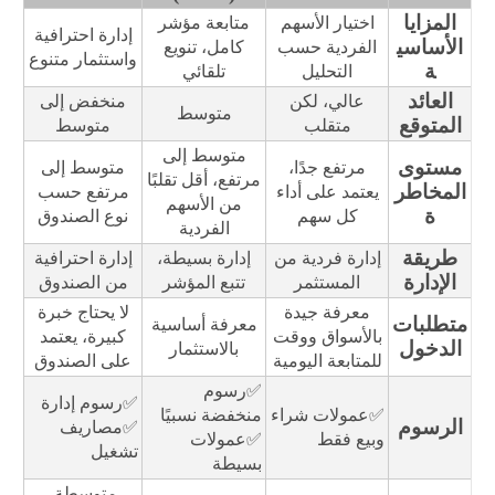
المزايا
اختيار الأسهم
متابعة مؤشر
إدارة احترافية
الأساسي
الفردية حسب
كامل، تنويع
واستثمار متنوع
ة
التحليل
تلقائي
العائد
عالي، لكن
منخفض إلى
متوسط
المتوقع
متقلب
متوسط
متوسط إلى
مستوى
مرتفع جدًا،
متوسط إلى
مرتفع، أقل تقلبًا
المخاطر
يعتمد على أداء
مرتفع حسب
من الأسهم
ة
كل سهم
نوع الصندوق
الفردية
طريقة
إدارة فردية من
إدارة بسيطة،
إدارة احترافية
الإدارة
المستثمر
تتبع المؤشر
من الصندوق
معرفة جيدة
لا يحتاج خبرة
متطلبات
معرفة أساسية
بالأسواق ووقت
كبيرة، يعتمد
الدخول
بالاستثمار
للمتابعة اليومية
على الصندوق
✅رسوم
✅رسوم إدارة
✅عمولات شراء
منخفضة نسبيًا
الرسوم
✅مصاريف
وبيع فقط
✅عمولات
تشغيل
بسيطة
متوسطة،