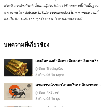
สำหรับการอ้างอิงเท่านั้นและผู้อ่านไม่ควรใช้บทความนี้เป็นพื้นฐาน
การลงทุนใด ๆ Mitrade ไม่รับผิดชอบต่อผลลัพธ์ใด ๆ ตามบทความนี้
และไม่รับประกันความถูกต้องของเนื้อหาของบทความนี้
บทความที่เกี่ยวข้อง
เหตุใดทองคำจึงควรจับตาค่าเงินเยน? บท
วิเคราะห์เจาะลึกถึงผลกระทบของค่าเงิน
ผู้เขียน
TradingKey
เยนที่มีต่อทองคำ
8 เดือน 06 วัน พฤหัส
คาดการณ์ราคาโลหะเงิน: กลับมาทดสอบ
ระดับสูงสุดรายเดือนใกล้ 61 ดอลลาร์
ผู้เขียน
FXStreet
ขณะที่ราคาน้ำมันร่วงลงต่อเนื่อง
8 เดือน 05 วัน พุธ