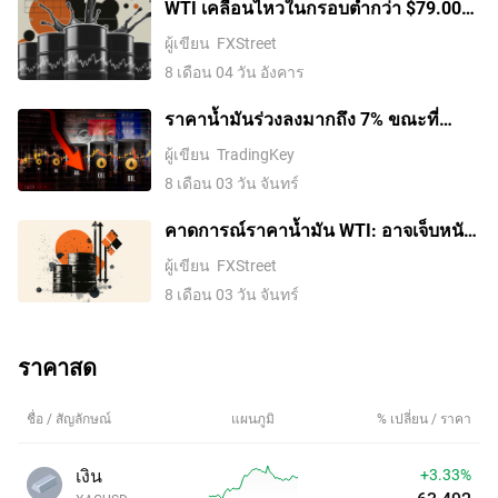
WTI เคลื่อนไหวในกรอบต่ำกว่า $79.00
กลางๆ ท่ามกลางความไม่แน่นอนของ
ผู้เขียน
FXStreet
อิหร่านและความกังวลด้านอุปทาน
8 เดือน 04 วัน อังคาร
ราคาน้ำมันร่วงลงมากถึง 7% ขณะที่
ทรัมป์ระงับการโจมตีอิหร่านและกลับมา
ผู้เขียน
TradingKey
เปิดการเจรจาอีกครั้ง
8 เดือน 03 วัน จันทร์
คาดการณ์ราคาน้ำมัน WTI: อาจเจ็บหนัก
ขึ้นหากไม่สามารถรักษาระดับ 77
ผู้เขียน
FXStreet
ดอลลาร์ได้
8 เดือน 03 วัน จันทร์
ราคาสด
ชื่อ / สัญลักษณ์
แผนภูมิ
% เปลี่ยน / ราคา
เงิน
+3.33%