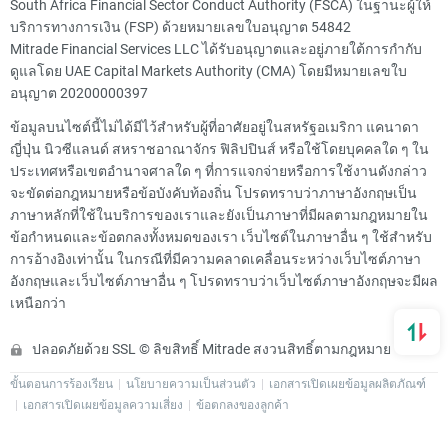
South Africa Financial Sector Conduct Authority (FSCA) ในฐานะผู้ให้
บริการทางการเงิน (FSP) ด้วยหมายเลขใบอนุญาต 54842
Mitrade Financial Services LLC ได้รับอนุญาตและอยู่ภายใต้การกำกับ
ดูแลโดย UAE Capital Markets Authority (CMA) โดยมีหมายเลขใบ
อนุญาต 20200000397
ข้อมูลบนไซต์นี้ไม่ได้มีไว้สำหรับผู้ที่อาศัยอยู่ในสหรัฐอเมริกา แคนาดา
ญี่ปุ่น นิวซีแลนด์ สหราชอาณาจักร ฟิลิปปินส์ หรือใช้โดยบุคคลใด ๆ ใน
ประเทศหรือเขตอำนาจศาลใด ๆ ที่การแจกจ่ายหรือการใช้งานดังกล่าว
จะขัดต่อกฎหมายหรือข้อบังคับท้องถิ่น โปรดทราบว่าภาษาอังกฤษเป็น
ภาษาหลักที่ใช้ในบริการของเราและยังเป็นภาษาที่มีผลตามกฎหมายใน
ข้อกำหนดและข้อตกลงทั้งหมดของเรา เว็บไซต์ในภาษาอื่น ๆ ใช้สำหรับ
การอ้างอิงเท่านั้น ในกรณีที่มีความคลาดเคลื่อนระหว่างเว็บไซต์ภาษา
อังกฤษและเว็บไซต์ภาษาอื่น ๆ โปรดทราบว่าเว็บไซต์ภาษาอังกฤษจะมีผล
เหนือกว่า
ปลอดภัยด้วย SSL © ลิขสิทธิ์ Mitrade สงวนสิทธิ์ตามกฎหมาย
ขั้นตอนการร้องเรียน
นโยบายความเป็นส่วนตัว
เอกสารเปิดเผยข้อมูลผลิตภัณฑ์
เอกสารเปิดเผยข้อมูลความเสี่ยง
ข้อตกลงของลูกค้า