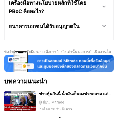
จึงไม่ถือว่าเป็นสถาบันที่มีอิสระ คณะกรรมการพรรค
เครื่องมือทางนโยบายหลักที่ใช้โดย
คอมมิวนิสต์จีน (CCP) ที่ได้รับการเสนอชื่อโดยประธานสภา
PBoC คืออะไร?
แห่งรัฐมีอิทธิพลสำคัญต่อการบริหารจัดการและทิศทางของ
PBoC ไม่ใช่ผู้ว่าการ อย่างไรก็ตาม นายปั๋น กงเซิง ปัจจุบัน
แตกต่างจากเศรษฐกิจตะวันตก PBoC ใช้เครื่องมือทาง
ดำรงตำแหน่งทั้งสองตำแหน่งนี้อยู่
นโยบายการเงินที่หลากหลายกว่าเพื่อบรรลุวัตถุประสงค์
ธนาคารเอกชนได้รับอนุญาตใน
เครื่องมือหลักประกอบด้วยอัตราดอกเบี้ย Reverse Repo Rate
ใช่แล้ว จีนมีธนาคารเอกชน 19 แห่ง ซึ่งเป็นสัดส่วนที่เล็กน้อย
(RRR) ระยะเวลาเจ็ดวัน, อัตราดอกเบี้ยเงินกู้ระยะกลาง
ของระบบการเงิน ธนาคารเอกชนที่ใหญ่ที่สุดคือ WeBank และ
(MLF), การแทรกแซงอัตราแลกเปลี่ยน และอัตราส่วนเงิน
MYbank ซึ่งเป็นผู้ให้กู้ดิจิทัลที่ได้รับการสนับสนุนจากยักษ์ใหญ่
สำรอง (RRR) อย่างไรก็ตาม อัตราดอกเบี้ยเงินกู้ Prime Rate
ด้านเทคโนโลยีอย่าง Tencent และ Ant Group ตามรายงาน
(LPR) เป็นอัตราดอกเบี้ยอ้างอิงของจีน การเปลี่ยนแปลง LPR
ข้อจำกัดความรับผิดชอบ: เพื่อการอ้างอิงเท่านั้น ผลการดำเนินงานใน
ของ The Straits Times ในปี 2014 จีนอนุญาตให้ผู้ให้กู้ใน
จะมีผลโดยตรงต่ออัตราดอกเบี้ยที่ต้องจ่ายในตลาดสำหรับ
อดีตไม่ได้บ่งบอกถึงผลลัพธ์ในอนาคต
ประเทศที่มีทุนเต็มจำนวนจากเงินทุนเอกชนสามารถดำเนิน
เงินกู้และจำนอง รวมถึงดอกเบี้ยที่จ่ายจากเงินออม โดยการ
การในภาคการเงินที่มี
เปลี่ยนแปลง LPR ธนาคารกลางของจีนยังสามารถมีอิทธิพล
ต่ออัตราแลกเปลี่ยน
บทความแนะนำ
ข่าวหุ้นวันนี้ น้ำมันเย็นลงช่วยตลาด แต่
Fed กับหุ้นเทคยังทำให้นักลงทุนต้องระวัง
ผู้เขียน
Mitrade
7 เดือน 28 วัน อังคาร