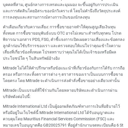
บุคคลที่สาม, ศูนย์กลางการเทรดและมุมมอง จะขึ้นอยู่กับการประเมิน
และการตัดสินโดยอิสระของนักวิเคราะห์ โดยไม่คำนึงถึงวัตถุประสงค์
การลงทุนและสถานการณ์ทางการเงินของนักลงทุน
คำเตือนเกี่ยวกับความเสี่ยง: การซื้อขายอาจทำให้คุณสูญเสียเงินทุน
ทั้งหมด การซื้อขายอนุพันธ์แบบ OTC อาจไม่เหมาะสำหรับทุกคน โปรด
พิจารณาเอกสาร PDS, FSG, คำชี้แจงการเปิดเผยความเสี่ยงและข้อตกลง
ลูกค้าก่อนใช้บริการของเรา และตรวจสอบให้แน่ใจว่าคุณเข้าใจความ
เสี่ยงที่เกี่ยวข้องทั้งหมด โปรดทราบว่าคุณไม่ได้เป็นเจ้าของหรือมีผล
ประโยชน์ใด ๆ ในสินทรัพย์อ้างอิง
Mitrade ไม่ได้ให้คำปรึกษาหรือข้อแนะนำที่เกี่ยวข้องกับการได้รับ การถือ
ครอง หรือการละทิ้งตราสารต่าง ๆ ตราสารของเราเป็นแบบการซื้อขาย
โดยตรง โดย Mitrade จะดำเนินการส่งคำสั่งซื้อขายอย่างเดียวเท่านั้น
Mitrade เป็นแบรนด์ที่ใช้ร่วมกันโดยหลายบริษัทและดำเนินการผ่าน
บริษัทดังต่อไปนี้:
Mitrade International Ltd เป็นผู้ออกผลิตภัณฑ์ทางการเงินที่อธิบายไว้
หรือมีอยู่ในเว็บไซต์นี้ Mitrade International Ltd ได้รับอนุญาตและ
ควบคุมโดย Mauritius Financial Services Commission (FSC) และ
หมายเลขใบอนุญาตคือ GB20025791 ที่อยู่สำนักงานจดทะเบียนคือ 6 St