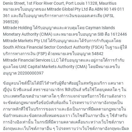
Denis Street, 1st Floor River Court, Port Louis 11328, Mauritius
หมายเลขใบอนุญาตของ Mitrade Global Pty Ltd คือ ABN 90 149 011
361 และถือใบอนุญาตบริการทางการเงินของออสเตรเลีย (AFSL
398528)
Mitrade Holding ได้รับอนุญาตและควบคุมโดย Cayman Islands
Monetary Authority (CIMA) และหมายเลขใบอนุญาต SIB คือ 1612446
Mitrade Markets Pty Ltd ได้รับอนุญาตและได้รับการกำกับดูแลโดย
South Africa Financial Sector Conduct Authority (FSCA) ในฐานะผู้ให้
บริการทางการเงิน (FSP) ด้วยหมายเลขใบอนุญาต 54842
Mitrade Financial Services LLC ได้รับอนุญาตและอยู่ภายใต้การกำกับ
ดูแลโดย UAE Capital Markets Authority (CMA) โดยมีหมายเลขใบ
อนุญาต 20200000397
ข้อมูลบนไซต์นี้ไม่ได้มีไว้สำหรับผู้ที่อาศัยอยู่ในสหรัฐอเมริกา แคนาดา
ญี่ปุ่น นิวซีแลนด์ สหราชอาณาจักร ฟิลิปปินส์ หรือใช้โดยบุคคลใด ๆ ใน
ประเทศหรือเขตอำนาจศาลใด ๆ ที่การแจกจ่ายหรือการใช้งานดังกล่าว
จะขัดต่อกฎหมายหรือข้อบังคับท้องถิ่น โปรดทราบว่าภาษาอังกฤษเป็น
ภาษาหลักที่ใช้ในบริการของเราและยังเป็นภาษาที่มีผลตามกฎหมายใน
ข้อกำหนดและข้อตกลงทั้งหมดของเรา เว็บไซต์ในภาษาอื่น ๆ ใช้สำหรับ
การอ้างอิงเท่านั้น ในกรณีที่มีความคลาดเคลื่อนระหว่างเว็บไซต์ภาษา
อังกฤษและเว็บไซต์ภาษาอื่น ๆ โปรดทราบว่าเว็บไซต์ภาษาอังกฤษจะมีผล