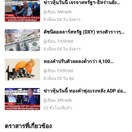
ข่าวหุ้นวันนี้ เจรจาสหรัฐฯ-อิหร่านยัง
สะดุด น้ำมันร่วง หุ้นโลกเด้ง แต่ SET ยัง
ผู้เขียน
Mitrade
ต้องพิสูจน์
8 เดือน 04 วัน อังคาร
ดัชนีดอลลาร์สหรัฐ (DXY) ทรงตัวราวๆ
100.00 ขณะที่ความตึงเครียดระหว่าง
ผู้เขียน
FXStreet
สหรัฐฯ กับอิหร่านช่วยหนุน
8 เดือน 04 วัน อังคาร
ทองคำปรับตัวลดลงต่ำกว่า 4,100
ดอลลาร์ ขณะที่ตลาดจับตาการเจรจา
ผู้เขียน
FXStreet
ระหว่างสหรัฐฯ กับอิหร่าน
8 เดือน 05 วัน พุธ
ข่าวหุ้นวันนี้ ทองคำพุ่งแรงหลัง ADP อ่อน
และข้อตกลงฮอร์มุซใกล้สำเร็จ ขณะหุ้น
ผู้เขียน
Mitrade
สหรัฐฯ ผสม
22 ชั่วโมงที่แล้ว
ตราสารที่เกี่ยวข้อง