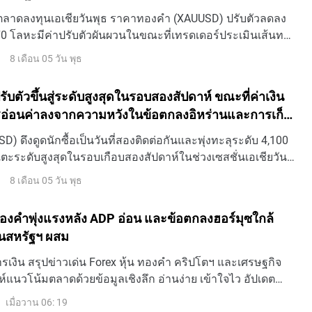
ตลาดลงทุนเอเชียวันพุธ ราคาทองคํา (XAUUSD) ปรับตัวลดลง
070 โลหะมีค่าปรับตัวผันผวนในขณะที่เทรดเดอร์ประเมินเส้นทาง
ของธนาคารกลางสหรัฐฯ (เฟด) ท่ามกลางความไม่แน่นอนใน
8 เดือน 05 วัน พุธ
บตัวขึ้นสู่ระดับสูงสุดในรอบสองสัปดาห์ ขณะที่ค่าเงิน
ฐอ่อนค่าลงจากความหวังในข้อตกลงอิหร่านและการเก็ง
ี้ยของเฟดที่ลดลง
) ดึงดูดนักซื้อเป็นวันที่สองติดต่อกันและพุ่งทะลุระดับ 4,100
ตะระดับสูงสุดในรอบเกือบสองสัปดาห์ในช่วงเซสชั่นเอเชียวัน
8 เดือน 05 วัน พุธ
้ ทองคำพุ่งแรงหลัง ADP อ่อน และข้อตกลงฮอร์มุซใกล้
้นสหรัฐฯ ผสม
เงิน สรุปข่าวเด่น Forex หุ้น ทองคำ คริปโตฯ และเศรษฐกิจ
ห์แนวโน้มตลาดด้วยข้อมูลเชิงลึก อ่านง่าย เข้าใจไว อัปเดต
เมื่อวาน 06: 19