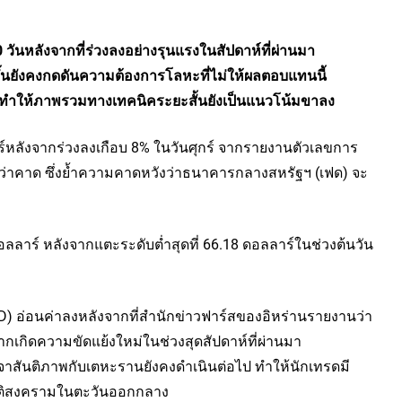
00 วันหลังจากที่ร่วงลงอย่างรุนแรงในสัปดาห์ที่ผ่านมา
ขึ้นยังคงกดดันความต้องการโลหะที่ไม่ให้ผลตอบแทนนี้
ัน ทำให้ภาพรวมทางเทคนิคระยะสั้นยังเป็นแนวโน้มขาลง
ทร์หลังจากร่วงลงเกือบ 8% ในวันศุกร์ จากรายงานตัวเลขการ
ว่าคาด ซึ่งย้ำความคาดหวังว่าธนาคารกลางสหรัฐฯ (เฟด) จะ
อลลาร์ หลังจากแตะระดับต่ำสุดที่ 66.18 ดอลลาร์ในช่วงต้นวัน
USD) อ่อนค่าลงหลังจากที่สำนักข่าวฟาร์สของอิหร่านรายงานว่า
ากเกิดความขัดแย้งใหม่ในช่วงสุดสัปดาห์ที่ผ่านมา
รจาสันติภาพกับเตหะรานยังคงดำเนินต่อไป ทำให้นักเทรดมี
ะยุติสงครามในตะวันออกกลาง