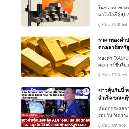
ในช่วงเช้าของ
มาวิ่งใกล้ $4,
อัตราดอกเบี้ย
ผู้เขียน
FXStreet
ตะวันออกกลาง
ราคาทองคําปรั
ดอลลาร์สหรั
การขึ้นดอกเบ
ทองคํา (XAU/USD
ดอลลาร์ขึ้นไปแ
พุธ
ผู้เขียน
FXStreet
ข่าวหุ้นวันนี
สำเร็จ ขณะหุ
ทันทุกกระแสการ
รอบวัน วิเคราะ
ล่าสุดที่นี่
ผู้เขียน
Mitrade