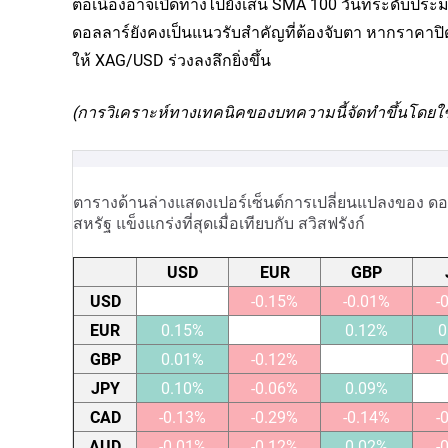
ต่อเนื่องอาจเปิดทางไปยังเส้น SMA 100 วันที่ระดับประ
ดอลลาร์ยังคงเป็นแนวรับสำคัญที่ต้องจับตา หากราคาป
ให้ XAG/USD ร่วงลงลึกยิ่งขึ้น
(การวิเคราะห์ทางเทคนิคของบทความนี้จัดทำขึ้นโดยใช้เคร
ตารางด้านล่างแสดงเปอร์เซ็นต์การเปลี่ยนแปลงของ ดอลลาร
สหรัฐ แข็งแกร่งที่สุดเมื่อเทียบกับ สวิสฟรังก์
USD
EUR
GBP
USD
-0.15%
-0.01%
-
EUR
0.15%
0.12%
0
GBP
0.01%
-0.12%
-
JPY
0.10%
-0.06%
0.09%
CAD
-0.13%
-0.29%
-0.14%
-
AUD
-0.01%
-0.12%
0.02%
-