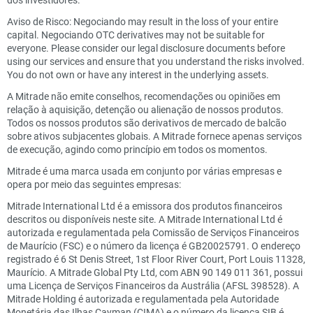
Aviso de Risco: Negociando may result in the loss of your entire
capital. Negociando OTC derivatives may not be suitable for
everyone. Please consider our legal disclosure documents before
using our services and ensure that you understand the risks involved.
You do not own or have any interest in the underlying assets.
A Mitrade não emite conselhos, recomendações ou opiniões em
relação à aquisição, detenção ou alienação de nossos produtos.
Todos os nossos produtos são derivativos de mercado de balcão
sobre ativos subjacentes globais. A Mitrade fornece apenas serviços
de execução, agindo como princípio em todos os momentos.
Mitrade é uma marca usada em conjunto por várias empresas e
opera por meio das seguintes empresas:
Mitrade International Ltd é a emissora dos produtos financeiros
descritos ou disponíveis neste site. A Mitrade International Ltd é
autorizada e regulamentada pela Comissão de Serviços Financeiros
de Maurício (FSC) e o número da licença é GB20025791. O endereço
registrado é 6 St Denis Street, 1st Floor River Court, Port Louis 11328,
Maurício. A Mitrade Global Pty Ltd, com ABN 90 149 011 361, possui
uma Licença de Serviços Financeiros da Austrália (AFSL 398528). A
Mitrade Holding é autorizada e regulamentada pela Autoridade
Monetária das Ilhas Cayman (CIMA) e o número da licença SIB é