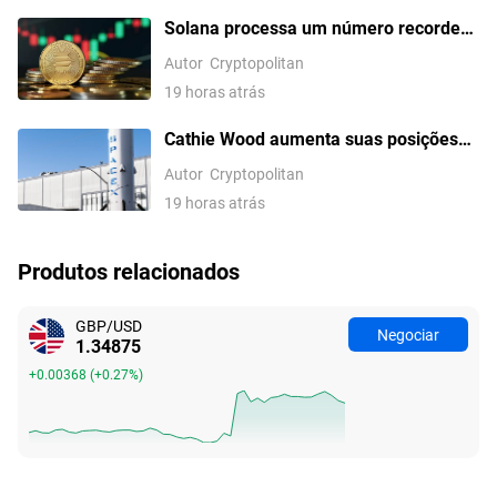
Solana processa um número recorde
de 169,9 milhões de transações em um
Autor
Cryptopolitan
único dia
19 horas atrás
Cathie Wood aumenta suas posições
em Circle e SpaceX enquanto as ações
Autor
Cryptopolitan
da SpaceX caem 13,6%
19 horas atrás
Produtos relacionados
GBP/USD
Negociar
1.34875
+0.00368
(
+0.27%
)