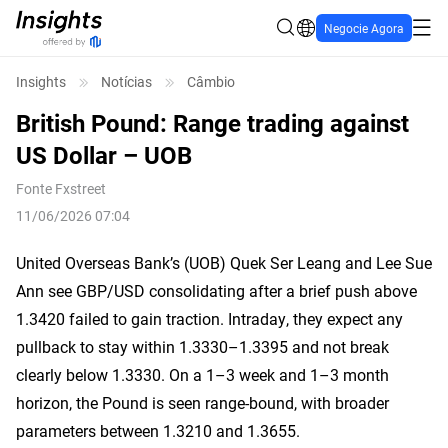
Negocie Agora
Insights
Notícias
Câmbio
British Pound: Range trading against
US Dollar – UOB
Fonte
Fxstreet
11/06/2026 07:04
United Overseas Bank’s (UOB) Quek Ser Leang and Lee Sue
Ann see GBP/USD consolidating after a brief push above
1.3420 failed to gain traction. Intraday, they expect any
pullback to stay within 1.3330–1.3395 and not break
clearly below 1.3330. On a 1–3 week and 1–3 month
horizon, the Pound is seen range-bound, with broader
parameters between 1.3210 and 1.3655.