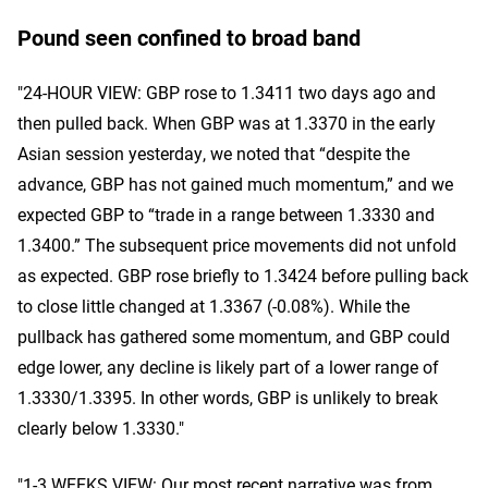
Pound seen confined to broad band
"24-HOUR VIEW: GBP rose to 1.3411 two days ago and
then pulled back. When GBP was at 1.3370 in the early
Asian session yesterday, we noted that “despite the
advance, GBP has not gained much momentum,” and we
expected GBP to “trade in a range between 1.3330 and
1.3400.” The subsequent price movements did not unfold
as expected. GBP rose briefly to 1.3424 before pulling back
to close little changed at 1.3367 (-0.08%). While the
pullback has gathered some momentum, and GBP could
edge lower, any decline is likely part of a lower range of
1.3330/1.3395. In other words, GBP is unlikely to break
clearly below 1.3330."
"1-3 WEEKS VIEW: Our most recent narrative was from