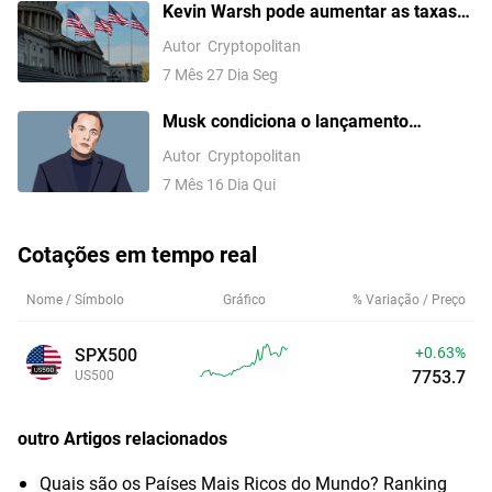
Kevin Warsh pode aumentar as taxas
esta semana
Autor
Cryptopolitan
7 Mês 27 Dia Seg
Musk condiciona o lançamento
completo do código aberto do X a uma
Autor
Cryptopolitan
revisão de segurança
7 Mês 16 Dia Qui
Cotações em tempo real
Nome / Símbolo
Gráfico
% Variação / Preço
+0.63%
SPX500
7753.7
US500
outro
Artigos relacionados
Quais são os Países Mais Ricos do Mundo? Ranking