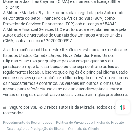
Monetária das Ilhas Cayman (CIMA) e o número da licença SIB é
1612446.
A Mitrade Markets Pty Ltd é autorizada e regulada pela Autoridade
de Conduta do Setor Financeiro da África do Sul (FSCA) como
Provedor de Serviços Financeiros (FSP) sob a licença nº 54842.
A Mitrade Financial Services LLC é autorizada e regulamentada pela
Autoridade de Mercados de Capitais dos Emirados Árabes Unidos
(CMA), sob a licença nº 20200000397.
As informações contidas neste site não se destinam a residentes dos
Estados Unidos, Canadá, Japão, Nova Zelândia, Reino Unido,
Filipinas ou ao uso por qualquer pessoa em qualquer país ou
jurisdição em que tal distribuição ou uso seja contrário às leis ou
regulamentos locais. Observe que o inglês é o principal idioma usado
em nossos serviços e também é o idioma legalmente válido em todos
os nossos termos e contratos. As versões em outros idiomas são
apenas para referência. No caso de qualquer discrepância entre a
versão em inglês e as outras versões, a versão em inglês prevalecerá.
Seguro por SSL. © Direitos autorais da Mitrade, Todos os direitos
reservados.
Procedimento de Reclamações
Política de Privacidade
Ficha do Produto
Declaração de Divulgação de Riscos
Contrato do Cliente