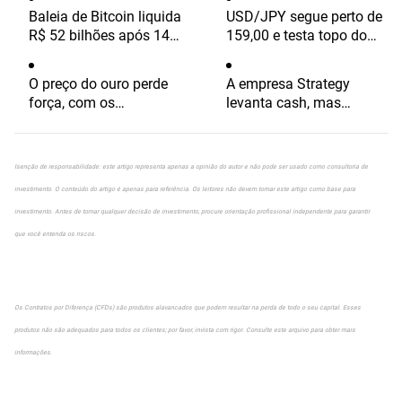
0,6%, SK Hynix Cai Quase
níveis recordes
Baleia de Bitcoin liquida
USD/JPY segue perto de
5%, SoftBank Recua
R$ 52 bilhões após 14
159,00 e testa topo do
Mais de 2%
anos e movimenta o
canal descendente
mercado
O preço do ouro perde
A empresa Strategy
força, com os
levanta cash, mas
palestrantes do Fed em
mantém intactas suas
foco
reservas Bitcoin
Isenção de responsabilidade: este artigo representa apenas a opinião do autor e não pode ser usado como consultoria de
investimento. O conteúdo do artigo é apenas para referência. Os leitores não devem tomar este artigo como base para
investimento. Antes de tomar qualquer decisão de investimento, procure orientação profissional independente para garantir
que você entenda os riscos.
Os Contratos por Diferença (CFDs) são produtos alavancados que podem resultar na perda de todo o seu capital. Esses
produtos não são adequados para todos os clientes; por favor, invista com rigor. Consulte este arquivo para obter mais
informações.