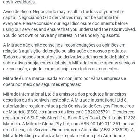
dos investidores.
Aviso de Risco: Negociando may result in the loss of your entire
capital. Negociando OTC derivatives may not be suitable for
everyone. Please consider our legal disclosure documents before
using our services and ensure that you understand the risks involved.
You do not own or have any interest in the underlying assets.
A Mitrade não emite conselhos, recomendações ou opiniões em
relação à aquisição, detenção ou alienação de nossos produtos.
Todos os nossos produtos são derivativos de mercado de balcão
sobre ativos subjacentes globais. A Mitrade fornece apenas serviços
de execução, agindo como princípio em todos os momentos.
Mitrade é uma marca usada em conjunto por várias empresas e
opera por meio das seguintes empresas:
Mitrade International Ltd é a emissora dos produtos financeiros
descritos ou disponíveis neste site. A Mitrade International Ltd é
autorizada e regulamentada pela Comissão de Serviços Financeiros
de Maurício (FSC) e o número da licença é GB20025791. O endereço
registrado é 6 St Denis Street, 1st Floor River Court, Port Louis 11328,
Maurício. A Mitrade Global Pty Ltd, com ABN 90 149 011 361, possui
uma Licença de Serviços Financeiros da Austrália (AFSL 398528). A
Mitrade Holding é autorizada e regulamentada pela Autoridade