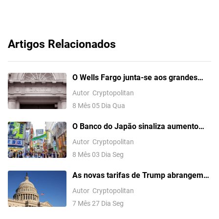
Artigos Relacionados
O Wells Fargo junta-se aos grandes
bancos dos EUA que estão a construir
Autor
Cryptopolitan
uma rede de depósitos tokenizados
8 Mês 05 Dia Qua
para 2027
O Banco do Japão sinaliza aumento
das taxas de juros, apesar de mantê-
Autor
Cryptopolitan
las em 1%
8 Mês 03 Dia Seg
As novas tarifas de Trump abrangem
mais de 80 países e 99,4% do comércio
Autor
Cryptopolitan
dos EUA
7 Mês 27 Dia Seg