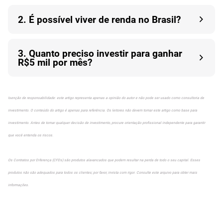
2. É possível viver de renda no Brasil?
3. Quanto preciso investir para ganhar
R$5 mil por mês?
Isenção de responsabilidade: este artigo representa apenas a opinião do autor e não pode ser usado como consultoria de
investimento. O conteúdo do artigo é apenas para referência. Os leitores não devem tomar este artigo como base para
investimento. Antes de tomar qualquer decisão de investimento, procure orientação profissional independente para garantir
que você entenda os riscos.
Os Contratos por Diferença (CFDs) são produtos alavancados que podem resultar na perda de todo o seu capital. Esses
produtos não são adequados para todos os clientes; por favor, invista com rigor. Consulte este arquivo para obter mais
informações.