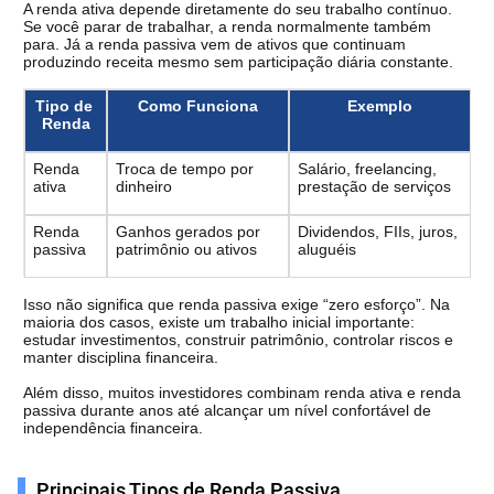
A renda ativa depende diretamente do seu trabalho contínuo. 
Se você parar de trabalhar, a renda normalmente também 
para. Já a renda passiva vem de ativos que continuam 
produzindo receita mesmo sem participação diária constante.
Tipo de 
Como Funciona
Exemplo
Renda
Renda 
Troca de tempo por 
Salário, freelancing, 
ativa
dinheiro
prestação de serviços
Renda 
Ganhos gerados por 
Dividendos, FIIs, juros, 
passiva
patrimônio ou ativos
aluguéis
Isso não significa que renda passiva exige “zero esforço”. Na 
maioria dos casos, existe um trabalho inicial importante: 
estudar investimentos, construir patrimônio, controlar riscos e 
manter disciplina financeira.
Além disso, muitos investidores combinam renda ativa e renda 
passiva durante anos até alcançar um nível confortável de 
independência financeira.
Principais Tipos de Renda Passiva