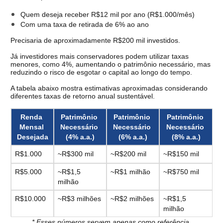
Quem deseja receber R$12 mil por ano (R$1.000/mês)
Com uma taxa de retirada de 6% ao ano
Precisaria de aproximadamente R$200 mil investidos.
Já investidores mais conservadores podem utilizar taxas 
menores, como 4%, aumentando o patrimônio necessário, mas 
reduzindo o risco de esgotar o capital ao longo do tempo.
A tabela abaixo mostra estimativas aproximadas considerando 
diferentes taxas de retorno anual sustentável.
Renda 
Patrimônio 
Patrimônio 
Patrimônio 
Mensal 
Necessário 
Necessário 
Necessário 
Desejada
(4% a.a.)
(6% a.a.)
(8% a.a.)
R$1.000
~R$300 mil
~R$200 mil
~R$150 mil
R$5.000
~R$1,5 
~R$1 milhão
~R$750 mil
milhão
R$10.000
~R$3 milhões
~R$2 milhões
~R$1,5 
milhão
* Esses números servem apenas como referência.