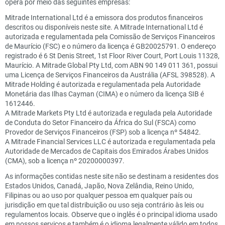
opera por meio das seguintes empresas:
Mitrade International Ltd é a emissora dos produtos financeiros
descritos ou disponíveis neste site. A Mitrade International Ltd é
autorizada e regulamentada pela Comissão de Serviços Financeiros
de Maurício (FSC) e o número da licença é GB20025791. O endereço
registrado é 6 St Denis Street, 1st Floor River Court, Port Louis 11328,
Maurício. A Mitrade Global Pty Ltd, com ABN 90 149 011 361, possui
uma Licença de Serviços Financeiros da Austrália (AFSL 398528). A
Mitrade Holding é autorizada e regulamentada pela Autoridade
Monetária das Ilhas Cayman (CIMA) e o número da licença SIB é
1612446.
A Mitrade Markets Pty Ltd é autorizada e regulada pela Autoridade
de Conduta do Setor Financeiro da África do Sul (FSCA) como
Provedor de Serviços Financeiros (FSP) sob a licença nº 54842.
A Mitrade Financial Services LLC é autorizada e regulamentada pela
Autoridade de Mercados de Capitais dos Emirados Árabes Unidos
(CMA), sob a licença nº 20200000397.
As informações contidas neste site não se destinam a residentes dos
Estados Unidos, Canadá, Japão, Nova Zelândia, Reino Unido,
Filipinas ou ao uso por qualquer pessoa em qualquer país ou
jurisdição em que tal distribuição ou uso seja contrário às leis ou
regulamentos locais. Observe que o inglês é o principal idioma usado
em nossos serviços e também é o idioma legalmente válido em todos