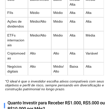
Alta
FIIs
Médio
Médio
Alta
Alta
Ações de 
Médio/Alto
Médio
Alta
Alta
dividendos
ETFs 
Médio/Alto
Médio
Alta
Média
internacion
ais
Criptomoed
Alto
Alto
Alta
Variável
as
Negócios 
Alto
Médio/
Baixa
Alta
digitais
Alto
*O ideal é que o investidor escolha ativos compatíveis com seus 
objetivos e perfil de risco, sempre pensando em diversificação e 
construção patrimonial no longo prazo.
Quanto Investir para Receber R$1.000, R$5.000 ou
R$10.000 por Mês?