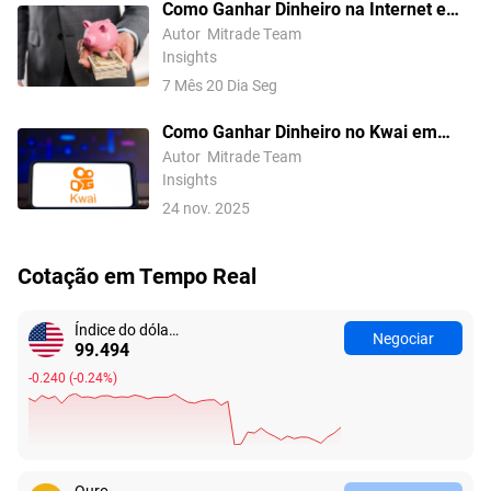
Como Ganhar Dinheiro na Internet em
2026: 20 Métodos que Funcionam no
Autor
Mitrade Team
Insights
Brasil
7 Mês 20 Dia Seg
Como Ganhar Dinheiro no Kwai em
2025: 8 Métodos Comprovados
Autor
Mitrade Team
Insights
24 nov. 2025
Cotação em Tempo Real
Índice do dólar americano
Negociar
99.494
-0.240
(
-0.24%
)
Ouro