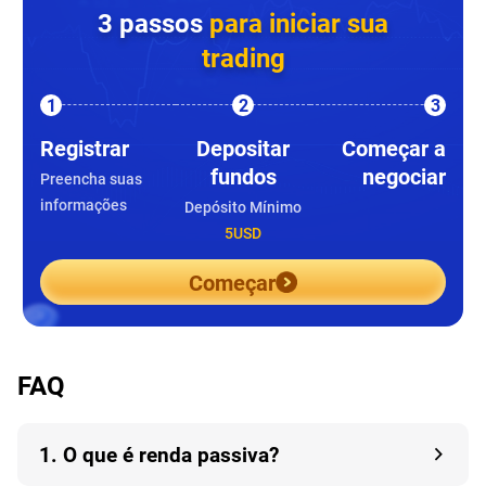
3 passos
para iniciar sua
trading
1
2
3
Registrar
Depositar
Começar a
fundos
negociar
Preencha suas
informações
Depósito Mínimo
5USD
Começar
FAQ
1. O que é renda passiva?