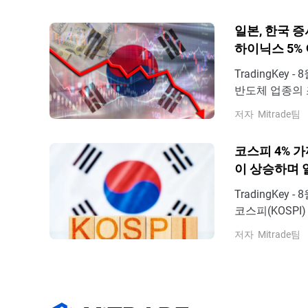
에 개입하고 있
로 밀렸다. 7월
일본, 한국 증시
하이닉스 5% 
TradingKe
반도체 업종의 
시장의 주요 지
저자
Mitrade팀
6,478.75포
서 거래되었으며
코스피 4% 가
이 상승하며 
TradingKe
코스피(KOSPI
6,598.26
저자
Mitrade팀
으며, 닛케이 2
처: TradingVi