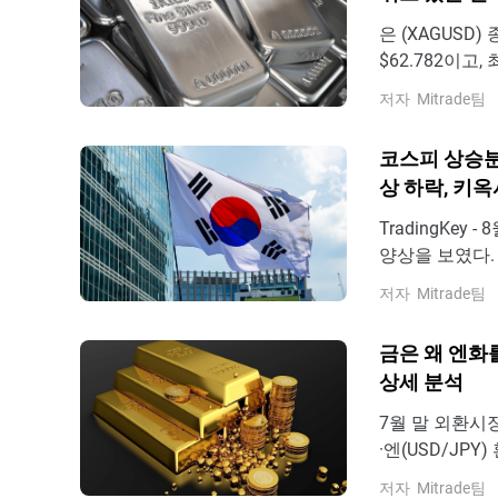
은 (XAGUSD)
$62.782이고,
의 요인은 무엇
저자
Mitrade팀
시장 지표 발표
부문 고용 증가
코스피 상승분
상 하락, 키옥
TradingKey
양상을 보였다. 
해 장 초반 일시
저자
Mitrade팀
달하기도 했으나,
인트에 머물렀
금은 왜 엔화
상세 분석
7월 말 외환시
·엔(USD/JP
엔화 가치가 거
저자
Mitrade팀