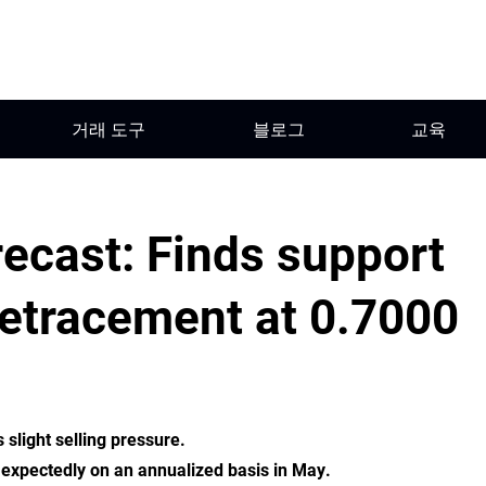
거래 도구
블로그
교육
ecast: Finds support
retracement at 0.7000
slight selling pressure.
 expectedly on an annualized basis in May.