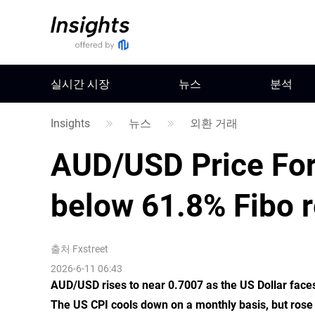
실시간 시장
뉴스
분석
Insights
뉴스
외환 거래
AUD/USD Price For
below 61.8% Fibo 
출처
Fxstreet
2026-6-11 06:43
AUD/USD rises to near 0.7007 as the US Dollar faces 
The US CPI cools down on a monthly basis, but rose