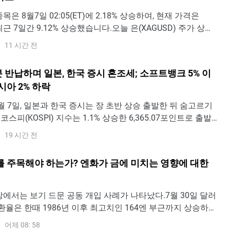
 종목은 8월7일 02:05(ET)에 2.18% 상승하여, 현재 가격은
 최근 7일간 9.12% 상승했습니다.오늘 은(XAGUSD) 주가 상승
인가요?금일 은 가격 상승은 주로 예상보다 부진한 7월 노동
11 시간 전
 이후 미국 국채 금리가 크게 하락한 데 따른 것이다. 비농업
세 둔화와 실업률
 반납하며 일본, 한국 증시 혼조세; 소프트뱅크 5% 이
시아 2% 하락
 - 8월 7일, 일본과 한국 증시는 장 초반 상승 출발한 뒤 숨고르기
코스피(KOSPI) 지수는 1.1% 상승한 6,365.07포인트로 출발
적으로 상승 폭을 1.85%까지 확대하며 6,412.76포인트에 도
19 시간 전
 이후 상승분의 대부분을 반납하며 0.17% 오른 6,307.40포
다.일
를 주목해야 하는가? 엔화가 금에 미치는 영향에 대한
장에서는 보기 드문 공동 개입 사례가 나타났다.7월 30일 달러
Y) 환율은 한때 1986년 이후 최고치인 164엔 부근까지 상승하며
의 40년 만에 최저 수준으로 떨어졌다. 이후 일본 당국이 시장
어제 08: 58