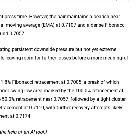
 press time. However, the pair maintains a bearish near-
tial moving average (EMA) at 0.7107 and a dense Fibonacci
ound 0.7057.
cating persistent downside pressure but not yet extreme
ile leaving room for further losses before a more meaningful
61.8% Fibonacci retracement at 0.7005, a break of which
 prior swing low area marked by the 100.0% retracement at
he 50.0% retracement near 0.7057, followed by a tight cluster
racement at 0.7110, with further recovery attempts likely
ment at 0.7174.
he help of an AI tool.)