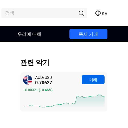
KR
우리에 대해
즉시 거래
관련 악기
AUD/USD
거래
0.70629
+0.00323
(
+0.46%
)