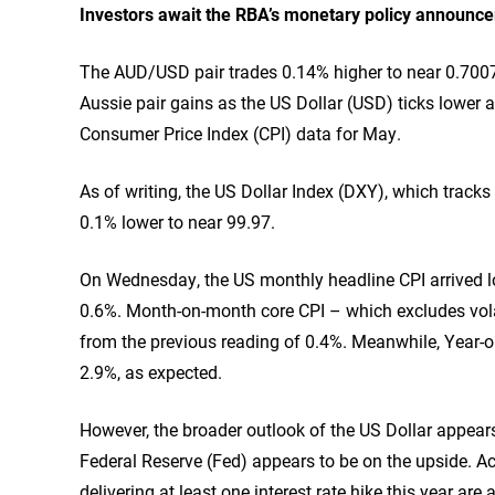
Investors await the RBA’s monetary policy announc
The AUD/USD pair trades 0.14% higher to near 0.7007
Aussie pair gains as the US Dollar (USD) ticks lower a
Consumer Price Index (CPI) data for May.
As of writing, the US Dollar Index (DXY), which tracks
0.1% lower to near 99.97.
On Wednesday, the US monthly headline CPI arrived lo
0.6%. Month-on-month core CPI – which excludes vol
from the previous reading of 0.4%. Meanwhile, Year-o
2.9%, as expected.
However, the broader outlook of the US Dollar appears
Federal Reserve (Fed) appears to be on the upside. A
delivering at least one interest rate hike this year are