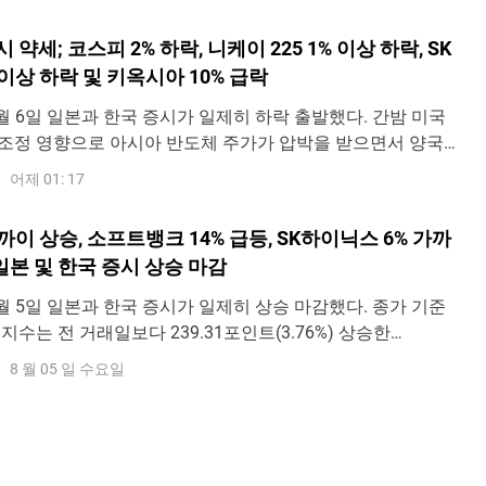
다는 신호가 나타나면서 달러·엔 환율은 빠르게 158엔 부근으
 31일 파이낸셜타임스(FT
 약세; 코스피 2% 하락, 니케이 225 1% 이상 하락, SK
이상 하락 및 키옥시아 10% 급락
y - 8월 6일 일본과 한국 증시가 일제히 하락 출발했다. 간밤 미국
조정 영향으로 아시아 반도체 주가가 압박을 받으면서 양국
수를 끌어내렸다.한국종합주가지수(코스피)는 1.81% 하락한
어제 01: 17
인트로 출발해 이후 낙폭이 2%까지 확대되며 6,465.55포인트에
, 일본 닛케이 225 지수
까이 상승, 소프트뱅크 14% 급등, SK하이닉스 6% 가까
일본 및 한국 증시 상승 마감
y - 8월 5일 일본과 한국 증시가 일제히 상승 마감했다. 종가 기준
) 지수는 전 거래일보다 239.31포인트(3.76%) 상승한
포인트에 마감하며 반등세를 이어갔다. 일본 증시 역시 강세를 보였
8 월 05 일 수요일
25 지수는 3.66% 상승한 66,300.44포인트로 장을 마쳤다.출
ew한