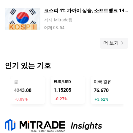
코스피 4% 가까이 상승, 소프트뱅크 14%
급등, SK하이닉스 6% 가까이 상승하며
저자
Mitrade팀
일본 및 한국 증시 상승 마감
어제 08: 54
더 보기
인기 있는 기호
금
EUR/USD
미국 원유
1.15205
4243.08
76.670
-0.27%
-0.09%
+3.62%