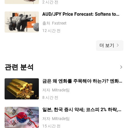
2 시간 전
AUD/JPY Price Forecast: Softens to
near 111.00 as bearish bias holds
출처
Fxstreet
below key technical barriers
12 시간 전
더 보기
관련 분석
금은 왜 엔화를 주목해야 하는가? 엔화가
금에 미치는 영향에 대한 상세 분석
저자
Mitrade팀
8 시간 전
일본, 한국 증시 약세; 코스피 2% 하락,
니케이 225 1% 이상 하락, SK하이닉스
저자
Mitrade팀
5% 이상 하락 및 키옥시아 10% 급락
15 시간 전