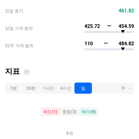
461.82
전일 종가
425.72
454.59
당일 가격 범위
110
484.82
52주 가격 범위
지표
5분
30분
1시간
4시간
일
주
매도
(
1
)
중립
(
3
)
매수
(
9
)
중립