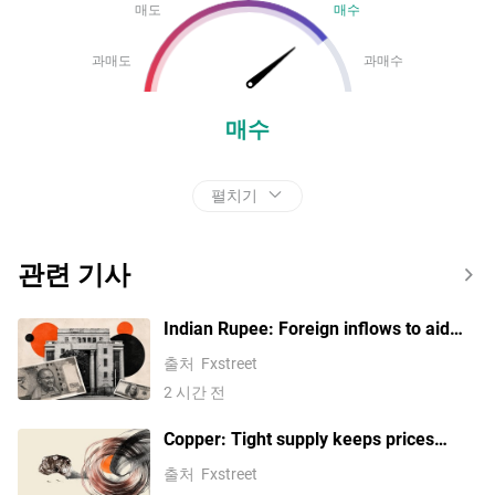
매도
매수
과매도
과매수
매수
펼치기
관련 기사
Indian Rupee: Foreign inflows to aid
INR against US Dollar – ING
출처
Fxstreet
2 시간 전
Copper: Tight supply keeps prices
elevated – ING
출처
Fxstreet