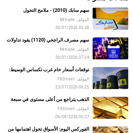
سهم سابك (2010) - ملامح التحول
الاستراتيجي في 2026: جراحة فنية ومالية
المؤلف
Mitrade
لإعادة هيكلة النمو
05:38 30/01/2026
سهم مصرف الراجحي (1120) يقود تداولات
"تاسي" وسط توقعات خفض الفائدة في
المؤلف
Mitrade
2026
07:24 30/01/2026
توقعات أسعار خام غرب تكساس الوسيط:
يختبر أعلى مستوياته في 6 أسابيع قرب
المؤلف
FXStreet
87.50 دولار، بينما لا يزال التحيز الهبوطي
06:25 23/07/2026
قائمًا فيما دون متوسط 100 يوم المتحرك
SMA
الذهب يتراجع من أعلى مستوى في سبعة
أسابيع مع صعوبة الثيران في إيجاد قبول
المؤلف
FXStreet
فوق 4300 دولار
06:27 06/08/2026
الفوركس اليوم: الأسواق تحول اهتمامها من