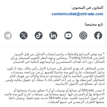
التعاون في المحتوى:
contentcollab@mitrade.com
تابع مجتمعنا
*
يتم توفير المراجع والتحليلات واستراتيجيات التداول من قِبل المزود
الخارجي Trading Central، وتعكس وجهة النظر التقييم المستقل ورأي
المحلل، دون أخذ أهداف المستثمرين أو أوضاعهم المالية في الحسبان.
تحذير المخاطر: قد يؤدي التداول إلى خسارة كامل رأس مالك، وقد لا يكون
تداول المشتقات خارج البورصة مناسبًا للجميع. يُرجى مراجعة مستندات
الإفصاح القانوني الخاصة بنا قبل استخدام خدماتنا والتأكد من فهمك التام
للمخاطر المرتبطة بها. يرجى أخذ العلم بأنك لا تمتلك أي حقوق ملكية وليس
لديك أي مصالح في الأصول الأساسية.
لا تصدر Mitrade أي نصائح أو توصيات أو آراء تتعلق بشراء منتجاتها أو
الاحتفاظ بها أو التصرف فيها. جميع منتجاتنا هي مشتقات خارج البورصة قائمة
على أصول أساسية عالمية. تقدّم Mitrade خدمة تنفيذ فقط، وتعمل دائمًا
بصفتها الطرف الرئيسي في جميع العمليات.