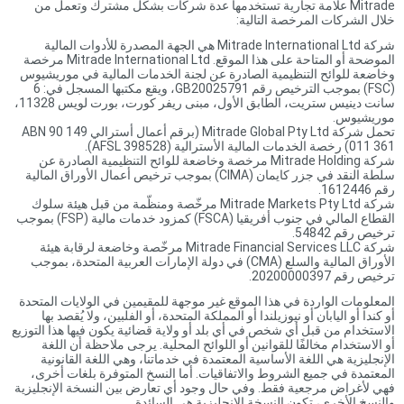
Mitrade علامة تجارية تستخدمها عدة شركات بشكل مشترك وتعمل من
خلال الشركات المرخصة التالية:
شركة Mitrade International Ltd هي الجهة المصدرة للأدوات المالية
الموضحة أو المتاحة على هذا الموقع. Mitrade International Ltd مرخصة
وخاضعة للوائح التنظيمية الصادرة عن لجنة الخدمات المالية في موريشيوس
(FSC) بموجب الترخيص رقم GB20025791، ويقع مكتبها المسجل في: 6
سانت دينيس ستريت، الطابق الأول، مبنى ريفر كورت، بورت لويس 11328،
موريشيوس.
تحمل شركة Mitrade Global Pty Ltd (برقم أعمال أسترالي ABN 90 149
011 361) رخصة الخدمات المالية الأسترالية (AFSL 398528).
شركة Mitrade Holding مرخصة وخاضعة للوائح التنظيمية الصادرة عن
سلطة النقد في جزر كايمان (CIMA) بموجب ترخيص أعمال الأوراق المالية
رقم 1612446.
شركة Mitrade Markets Pty Ltd مرخّصة ومنظّمة من قبل هيئة سلوك
القطاع المالي في جنوب أفريقيا (FSCA) كمزود خدمات مالية (FSP) بموجب
ترخيص رقم 54842.
شركة Mitrade Financial Services LLC مرخّصة وخاضعة لرقابة هيئة
الأوراق المالية والسلع (CMA) في دولة الإمارات العربية المتحدة، بموجب
ترخيص رقم 20200000397.
المعلومات الواردة في هذا الموقع غير موجهة للمقيمين في الولايات المتحدة
أو كندا أو اليابان أو نيوزيلندا أو المملكة المتحدة، أو الفلبين، ولا يُقصد بها
الاستخدام من قبل أي شخص في أي بلد أو ولاية قضائية يكون فيها هذا التوزيع
أو الاستخدام مخالفًا للقوانين أو اللوائح المحلية. يرجى ملاحظة أن اللغة
الإنجليزية هي اللغة الأساسية المعتمدة في خدماتنا، وهي اللغة القانونية
المعتمدة في جميع الشروط والاتفاقيات. أما النسخ المتوفرة بلغات أخرى،
فهي لأغراض مرجعية فقط. وفي حال وجود أي تعارض بين النسخة الإنجليزية
والنسخ الأخرى، تكون النسخة الإنجليزية هي السائدة.