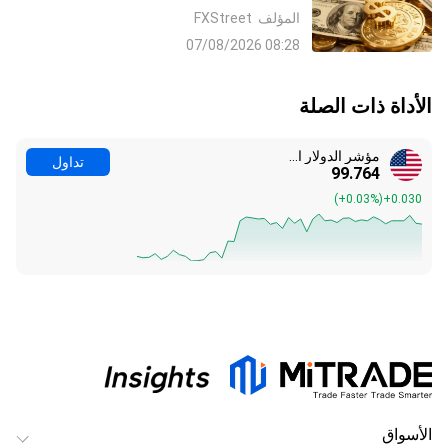
الشرق الأوسط إلى بيانات الوظائف غير
المؤلف
FXStreet
الزراعية NFP
08:28 07/08/2026
الأداة ذات الصلة
مؤشر الدولار الأمريكي
تداول
99.764
(
+0.03%
)
+0.030
الأسواق