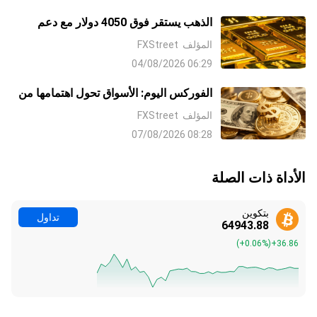
الذهب يستقر فوق 4050 دولار مع دعم
رهانات رفع الفائدة من جانب البنك
المؤلف
FXStreet
الاحتياطي الفيدرالي Fed وعدم اليقين بشأن
06:29 04/08/2026
إيران للدولار الملاذ الآمن
الفوركس اليوم: الأسواق تحول اهتمامها من
الشرق الأوسط إلى بيانات الوظائف غير
المؤلف
FXStreet
الزراعية NFP
08:28 07/08/2026
الأداة ذات الصلة
بتكوين
تداول
64943.92
(
+0.06%
)
+36.90