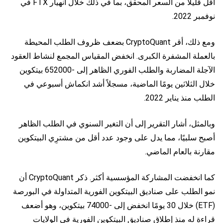
أقل قليلاً من السعر المحقق، بما في ذلك خلال انهيار FTX في
نوفمبر 2022.
ومع ذلك، أقر CryptoQuant بضعف ظروف الطلب المحيطة
بالعملة المشفرة الكبرى. انخفض المقياس المجمع لنشاط العقود
الآجلة المضاربة والطلب الفوري الظاهر إلى -652000 بيتكوين
خلال الثلاثين يومًا الماضية، مسجلاً أشد انكماش أسبوعي في
الطلب منذ يناير 2022.
وبالمثل، أشار التقرير إلى أن التغير السنوي في الطلب الظاهر
أصبح سلبيًا، مما يدل على وجود عدد أقل من مشترِي البيتكوين
مقارنة بالعام الماضي.
كما انخفضت المشاركة المؤسسية أكثر. ذكر CryptoQuant أن
نمو الطلب على صناديق البيتكوين الفورية المتداولة في البورصة
(ETF) خلال 30 يومًا انخفض إلى -74000 بيتكوين، وهو أضعف
قراءة له منذ إطلاق صناديق البيتكوين الفورية في الولايات