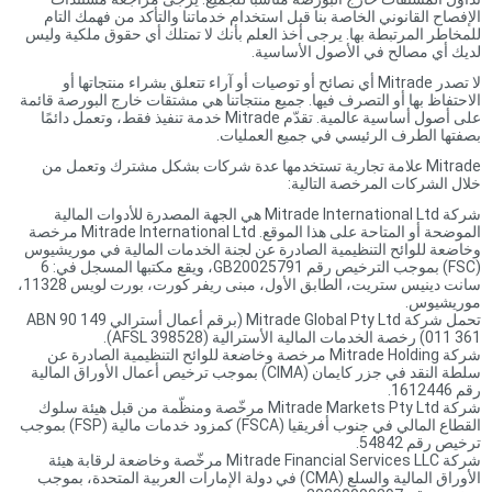
الإفصاح القانوني الخاصة بنا قبل استخدام خدماتنا والتأكد من فهمك التام
للمخاطر المرتبطة بها. يرجى أخذ العلم بأنك لا تمتلك أي حقوق ملكية وليس
لديك أي مصالح في الأصول الأساسية.
لا تصدر Mitrade أي نصائح أو توصيات أو آراء تتعلق بشراء منتجاتها أو
الاحتفاظ بها أو التصرف فيها. جميع منتجاتنا هي مشتقات خارج البورصة قائمة
على أصول أساسية عالمية. تقدّم Mitrade خدمة تنفيذ فقط، وتعمل دائمًا
بصفتها الطرف الرئيسي في جميع العمليات.
Mitrade علامة تجارية تستخدمها عدة شركات بشكل مشترك وتعمل من
خلال الشركات المرخصة التالية:
شركة Mitrade International Ltd هي الجهة المصدرة للأدوات المالية
الموضحة أو المتاحة على هذا الموقع. Mitrade International Ltd مرخصة
وخاضعة للوائح التنظيمية الصادرة عن لجنة الخدمات المالية في موريشيوس
(FSC) بموجب الترخيص رقم GB20025791، ويقع مكتبها المسجل في: 6
سانت دينيس ستريت، الطابق الأول، مبنى ريفر كورت، بورت لويس 11328،
موريشيوس.
تحمل شركة Mitrade Global Pty Ltd (برقم أعمال أسترالي ABN 90 149
011 361) رخصة الخدمات المالية الأسترالية (AFSL 398528).
شركة Mitrade Holding مرخصة وخاضعة للوائح التنظيمية الصادرة عن
سلطة النقد في جزر كايمان (CIMA) بموجب ترخيص أعمال الأوراق المالية
رقم 1612446.
شركة Mitrade Markets Pty Ltd مرخّصة ومنظّمة من قبل هيئة سلوك
القطاع المالي في جنوب أفريقيا (FSCA) كمزود خدمات مالية (FSP) بموجب
ترخيص رقم 54842.
شركة Mitrade Financial Services LLC مرخّصة وخاضعة لرقابة هيئة
الأوراق المالية والسلع (CMA) في دولة الإمارات العربية المتحدة، بموجب