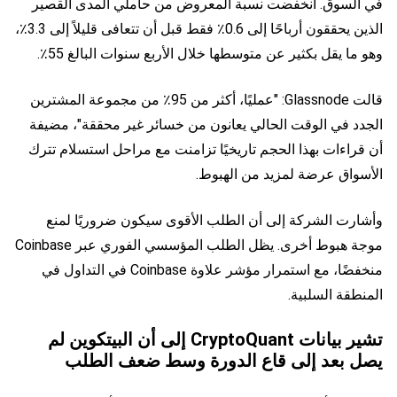
في السوق. انخفضت نسبة المعروض من حاملي المدى القصير
الذين يحققون أرباحًا إلى 0.6٪ فقط قبل أن تتعافى قليلاً إلى 3.3٪،
وهو ما يقل بكثير عن متوسطها خلال الأربع سنوات البالغ 55٪.
قالت Glassnode: "عمليًا، أكثر من 95٪ من مجموعة المشترين
الجدد في الوقت الحالي يعانون من خسائر غير محققة"، مضيفة
أن قراءات بهذا الحجم تاريخيًا تزامنت مع مراحل استسلام تترك
الأسواق عرضة لمزيد من الهبوط.
وأشارت الشركة إلى أن الطلب الأقوى سيكون ضروريًا لمنع
موجة هبوط أخرى. يظل الطلب المؤسسي الفوري عبر Coinbase
منخفضًا، مع استمرار مؤشر علاوة Coinbase في التداول في
المنطقة السلبية.
تشير بيانات CryptoQuant إلى أن البيتكوين لم
يصل بعد إلى قاع الدورة وسط ضعف الطلب