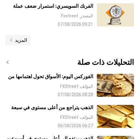
الفرنك السويسري: استمرار ضعف عملة
التمويل – OCBC
المصدر
Fxstreet
09:21 07/08/2026
المزيد
التحليلات ذات صلة
الفوركس اليوم: الأسواق تحول اهتمامها من
الشرق الأوسط إلى بيانات الوظائف غير
المؤلف
FXStreet
الزراعية NFP
08:28 07/08/2026
الذهب يتراجع من أعلى مستوى في سبعة
أسابيع مع صعوبة الثيران في إيجاد قبول
المؤلف
FXStreet
فوق 4300 دولار
06:27 06/08/2026
الذهب يرتفع إلى أعلى مستوى في أسبوعين