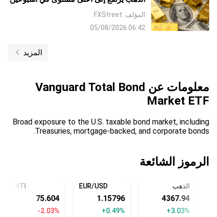
مع تراجع الدولار على آمال التوصل إلى
المؤلف
FXStreet
اتفاق مع إيران وتراجع رهانات رفع معدلات
06:42 05/08/2026
الفائدة من جانب البنك الاحتياطي الفيدرالي
Fed
المزيد
معلومات عن
Vanguard Total Bond
Market ETF
Broad exposure to the U.S. taxable bond market, including
Treasuries, mortgage-backed, and corporate bonds.
الرموز الشائعة
الذهب
EUR/USD
WTI
75.595
1.15805
4367.92
-2.04%
+0.49%
+3.03%