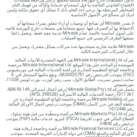
تداول المشتقات خارج البورصة مناسبًا للجميع. يُرجى مراجعة مستندات
الإفصاح القانوني الخاصة بنا قبل استخدام خدماتنا والتأكد من فهمك التام
للمخاطر المرتبطة بها. يرجى أخذ العلم بأنك لا تمتلك أي حقوق ملكية وليس
لديك أي مصالح في الأصول الأساسية.
لا تصدر Mitrade أي نصائح أو توصيات أو آراء تتعلق بشراء منتجاتها أو
الاحتفاظ بها أو التصرف فيها. جميع منتجاتنا هي مشتقات خارج البورصة قائمة
على أصول أساسية عالمية. تقدّم Mitrade خدمة تنفيذ فقط، وتعمل دائمًا
بصفتها الطرف الرئيسي في جميع العمليات.
Mitrade علامة تجارية تستخدمها عدة شركات بشكل مشترك وتعمل من
خلال الشركات المرخصة التالية:
شركة Mitrade International Ltd هي الجهة المصدرة للأدوات المالية
الموضحة أو المتاحة على هذا الموقع. Mitrade International Ltd مرخصة
وخاضعة للوائح التنظيمية الصادرة عن لجنة الخدمات المالية في موريشيوس
(FSC) بموجب الترخيص رقم GB20025791، ويقع مكتبها المسجل في: 6
سانت دينيس ستريت، الطابق الأول، مبنى ريفر كورت، بورت لويس 11328،
موريشيوس.
تحمل شركة Mitrade Global Pty Ltd (برقم أعمال أسترالي ABN 90 149
011 361) رخصة الخدمات المالية الأسترالية (AFSL 398528).
شركة Mitrade Holding مرخصة وخاضعة للوائح التنظيمية الصادرة عن
سلطة النقد في جزر كايمان (CIMA) بموجب ترخيص أعمال الأوراق المالية
رقم 1612446.
شركة Mitrade Markets Pty Ltd مرخّصة ومنظّمة من قبل هيئة سلوك
القطاع المالي في جنوب أفريقيا (FSCA) كمزود خدمات مالية (FSP) بموجب
ترخيص رقم 54842.
شركة Mitrade Financial Services LLC مرخّصة وخاضعة لرقابة هيئة
الأوراق المالية والسلع (CMA) في دولة الإمارات العربية المتحدة، بموجب