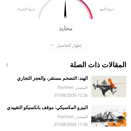
ذروة البيع
ذروة الشراء
محايد
إظهار التفاصيل
المقالات ذات الصلة
الهند: التضخم مستقر، والعجز التجاري
مستمر – DBS
المصدر
Fxstreet
12:26 07/08/2026
البيزو المكسيكي: موقف بانكسيكو التقييدي
يدعم تداولات الكاري على MXN – رابوبنك
المصدر
Fxstreet
11:43 07/08/2026