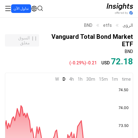
تداول الآن
الرؤى
etfs
BND
Vanguard Total Bond Market
السوق
ETF
مغلق
BND
72.18
(
-0.29%
)
-0.21
USD
W
D
4h
1h
30m
15m
1m
time