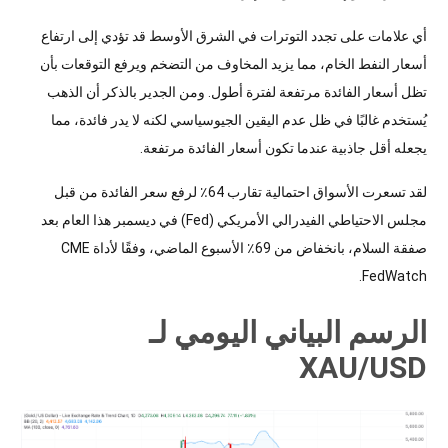
أي علامات على تجدد التوترات في الشرق الأوسط قد تؤدي إلى ارتفاع
أسعار النفط الخام، مما يزيد المخاوف من التضخم ويرفع التوقعات بأن
تظل أسعار الفائدة مرتفعة لفترة أطول. ومن الجدير بالذكر أن الذهب
يُستخدم غالبًا في ظل عدم اليقين الجيوسياسي لكنه لا يدر فائدة، مما
يجعله أقل جاذبية عندما تكون أسعار الفائدة مرتفعة.
لقد تسعرت الأسواق احتمالية تقارب 64٪ لرفع سعر الفائدة من قبل
مجلس الاحتياطي الفيدرالي الأمريكي (Fed) في ديسمبر هذا العام بعد
صفقة السلام، بانخفاض من 69٪ الأسبوع الماضي، وفقًا لأداة CME
FedWatch.
الرسم البياني اليومي لـ
XAU/USD