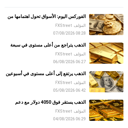
الفوركس اليوم: الأسواق تحول اهتمامها من
الشرق الأوسط إلى بيانات الوظائف غير
المؤلف
FXStreet
الزراعية NFP
08:28 07/08/2026
الذهب يتراجع من أعلى مستوى في سبعة
أسابيع مع صعوبة الثيران في إيجاد قبول
المؤلف
FXStreet
فوق 4300 دولار
06:27 06/08/2026
الذهب يرتفع إلى أعلى مستوى في أسبوعين
مع تراجع الدولار على آمال التوصل إلى
المؤلف
FXStreet
اتفاق مع إيران وتراجع رهانات رفع معدلات
06:42 05/08/2026
الفائدة من جانب البنك الاحتياطي الفيدرالي
Fed
الذهب يستقر فوق 4050 دولار مع دعم
رهانات رفع الفائدة من جانب البنك
المؤلف
FXStreet
الاحتياطي الفيدرالي Fed وعدم اليقين بشأن
06:29 04/08/2026
إيران للدولار الملاذ الآمن