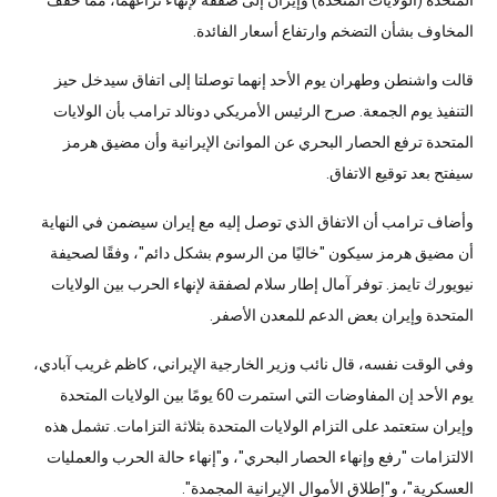
المتحدة (الولايات المتحدة) وإيران إلى صفقة لإنهاء نزاعهما، مما خفف
المخاوف بشأن التضخم وارتفاع أسعار الفائدة.
قالت واشنطن وطهران يوم الأحد إنهما توصلتا إلى اتفاق سيدخل حيز
التنفيذ يوم الجمعة. صرح الرئيس الأمريكي دونالد ترامب بأن الولايات
المتحدة ترفع الحصار البحري عن الموانئ الإيرانية وأن مضيق هرمز
سيفتح بعد توقيع الاتفاق.
وأضاف ترامب أن الاتفاق الذي توصل إليه مع إيران سيضمن في النهاية
أن مضيق هرمز سيكون "خاليًا من الرسوم بشكل دائم"، وفقًا لصحيفة
نيويورك تايمز. توفر آمال إطار سلام لصفقة لإنهاء الحرب بين الولايات
المتحدة وإيران بعض الدعم للمعدن الأصفر.
وفي الوقت نفسه، قال نائب وزير الخارجية الإيراني، كاظم غريب آبادي،
يوم الأحد إن المفاوضات التي استمرت 60 يومًا بين الولايات المتحدة
وإيران ستعتمد على التزام الولايات المتحدة بثلاثة التزامات. تشمل هذه
الالتزامات "رفع وإنهاء الحصار البحري"، و"إنهاء حالة الحرب والعمليات
العسكرية"، و"إطلاق الأموال الإيرانية المجمدة".