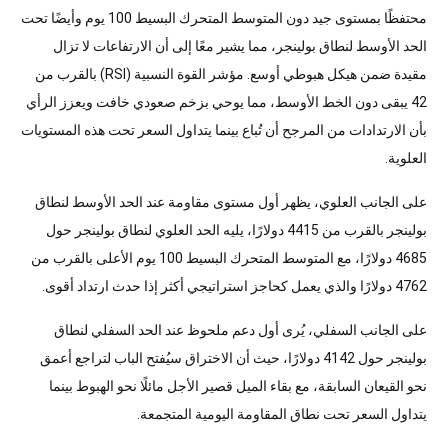
محتفظًا بمستوى جيد دون المتوسط المتحرك البسيط 100 يوم وأيضًا تحت
الحد الأوسط لنطاق بولينجر، مما يشير معًا إلى أن الارتفاعات لا تزال
مقيدة ضمن هيكل هبوطي أوسع. مؤشر القوة النسبية (RSI) بالقرب من
42 يبقى دون الخط الأوسط، مما يوحي بزخم صعودي خافت ويعزز الرأي
بأن الارتدادات من المرجح أن تُباع بينما يتداول السعر تحت هذه المستويات
العلوية.
على الجانب العلوي، يظهر أول مستوى مقاومة عند الحد الأوسط لنطاق
بولينجر بالقرب من 4415 دولارًا، يليه الحد العلوي لنطاق بولينجر حول
4685 دولارًا، مع المتوسط المتحرك البسيط 100 يوم الأعلى بالقرب من
4762 دولارًا والذي يعمل كحاجز استراتيجي أكثر إذا حدث ارتداد أقوى.
على الجانب السفلي، يُرى أول دعم ملحوظ عند الحد السفلي لنطاق
بولينجر حول 4142 دولارًا، حيث أن الاختراق سيُفتح الباب لتراجع أعمق
نحو القيعان السابقة، مع بقاء الميل قصير الأجل مائلًا نحو الهبوط بينما
يتداول السعر تحت نطاق المقاومة اليومية المتجمعة.