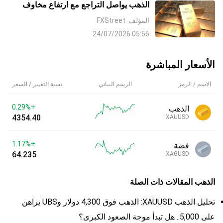
الذهب يواصل التراجع مع ارتفاع مخاوف
التضخم التي تعزز رهانات رفع سعر الفائدة
المؤلف
FXStreet
من جانب البنك الاحتياطي الفيدرالي Fed
05:56 24/07/2026
والدولار الأمريكي وسط تعريفات ترامب
الجمركية
الأسعار المباشرة
الاسم / الرمز
الرسم البياني
نسبة التغيير / السعر
+0.29%
الذهب
4354.40
XAUUSD
+1.17%
فضة
64.235
XAGUSD
الذهب
المقالات ذات الصلة
تحليل الذهب XAUUSD: الذهب فوق 4,300 دولار وUBS يراهن
على 5,000.. هل تبدأ موجة الصعود الكبرى؟