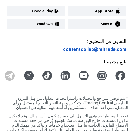
Google Play
App Store
Windows
MacOS
التعاون في المحتوى:
contentcollab@mitrade.com
تابع مجتمعنا
*
يتم توفير المراجع والتحليلات واستراتيجيات التداول من قِبل المزود
الخارجي Trading Central، وتعكس وجهة النظر التقييم المستقل ورأي
المحلل، دون أخذ أهداف المستثمرين أو أوضاعهم المالية في الحسبان.
تحذير المخاطر: قد يؤدي التداول إلى خسارة كامل رأس مالك، وقد لا يكون
تداول المشتقات خارج البورصة مناسبًا للجميع. يُرجى مراجعة مستندات
الإفصاح القانوني الخاصة بنا قبل استخدام خدماتنا والتأكد من فهمك التام
للمخاطر المرتبطة بها. يرجى أخذ العلم بأنك لا تمتلك أي حقوق ملكية وليس