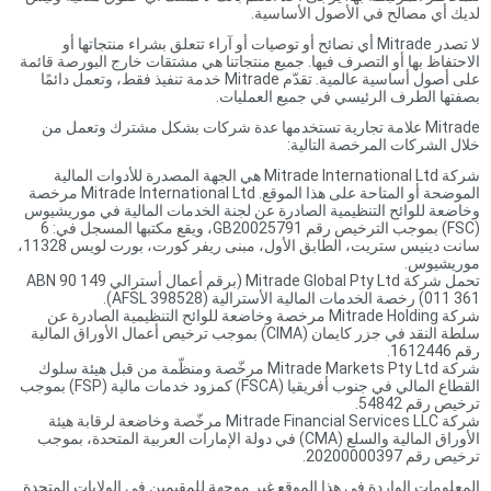
لديك أي مصالح في الأصول الأساسية.
لا تصدر Mitrade أي نصائح أو توصيات أو آراء تتعلق بشراء منتجاتها أو
الاحتفاظ بها أو التصرف فيها. جميع منتجاتنا هي مشتقات خارج البورصة قائمة
على أصول أساسية عالمية. تقدّم Mitrade خدمة تنفيذ فقط، وتعمل دائمًا
بصفتها الطرف الرئيسي في جميع العمليات.
Mitrade علامة تجارية تستخدمها عدة شركات بشكل مشترك وتعمل من
خلال الشركات المرخصة التالية:
شركة Mitrade International Ltd هي الجهة المصدرة للأدوات المالية
الموضحة أو المتاحة على هذا الموقع. Mitrade International Ltd مرخصة
وخاضعة للوائح التنظيمية الصادرة عن لجنة الخدمات المالية في موريشيوس
(FSC) بموجب الترخيص رقم GB20025791، ويقع مكتبها المسجل في: 6
سانت دينيس ستريت، الطابق الأول، مبنى ريفر كورت، بورت لويس 11328،
موريشيوس.
تحمل شركة Mitrade Global Pty Ltd (برقم أعمال أسترالي ABN 90 149
011 361) رخصة الخدمات المالية الأسترالية (AFSL 398528).
شركة Mitrade Holding مرخصة وخاضعة للوائح التنظيمية الصادرة عن
سلطة النقد في جزر كايمان (CIMA) بموجب ترخيص أعمال الأوراق المالية
رقم 1612446.
شركة Mitrade Markets Pty Ltd مرخّصة ومنظّمة من قبل هيئة سلوك
القطاع المالي في جنوب أفريقيا (FSCA) كمزود خدمات مالية (FSP) بموجب
ترخيص رقم 54842.
شركة Mitrade Financial Services LLC مرخّصة وخاضعة لرقابة هيئة
الأوراق المالية والسلع (CMA) في دولة الإمارات العربية المتحدة، بموجب
ترخيص رقم 20200000397.
المعلومات الواردة في هذا الموقع غير موجهة للمقيمين في الولايات المتحدة