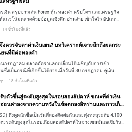
้นสหรัฐฯ ผสม
เงิน สรุปข่าวเด่น Forex หุ้น ทองคำ คริปโตฯ และเศรษฐกิจ
ห์แนวโน้มตลาดด้วยข้อมูลเชิงลึก อ่านง่าย เข้าใจไว อัปเดต
14 ชั่วโมงที่แล้ว
ึงควรจับตาค่าเงินเยน? บทวิเคราะห์เจาะลึกถึงผลกระ
เยนที่มีต่อทองคำ
อนกรกฎาคม ตลาดอัตราแลกเปลี่ยนได้เผชิญกับการเข้า
ึ่งเป็นกรณีที่เกิดขึ้นได้ยากเมื่อวันที่ 30 กรกฎาคม คู่เงิน
ระดับใกล้ 164 ในช่วงหนึ่ง ซึ่งเป็นระดับสูงสุดใหม่นั
18 ชั่วโมงที่แล้ว
ey
บตัวขึ้นสู่ระดับสูงสุดในรอบสองสัปดาห์ ขณะที่ค่าเงิน
ฐอ่อนค่าลงจากความหวังในข้อตกลงอิหร่านและการเก็ง
ี้ยของเฟดที่ลดลง
) ดึงดูดนักซื้อเป็นวันที่สองติดต่อกันและพุ่งทะลุระดับ 4,100
ตะระดับสูงสุดในรอบเกือบสองสัปดาห์ในช่วงเซสชั่นเอเชียวัน