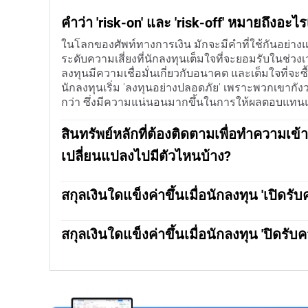
คําว่า 'risk-on' และ 'risk-off' หมายถึงอะ
ในโลกของศัพท์ทางการเงิน มักจะมีคําที่ใช้กันอย่างแ
ระดับความเสี่ยงที่นักลงทุนเต็มใจที่จะยอมรับในช่วงเวลา
ลงทุนมีความเชื่อมั่นเกี่ยวกับอนาคต และเต็มใจที่จะซื้
นักลงทุนเริ่ม 'ลงทุนอย่างปลอดภัย' เพราะพวกเขากังวลเ
กว่า ซึ่งมีความแน่นอนมากขึ้นในการให้ผลตอบแทนแ
สินทรัพย์หลักที่ต้องติดตามเพื่อทําความเข
เปลี่ยนแปลงไปมีตัวไหนบ้าง?
โดยปกติในช่วงที่ตลาดลงทุน "มีความเสี่ยง" ตลาดหุ้น
มูลค่าเพิ่มขึ้นในช่วงเวลานี้เช่นกันเนื่องจากได้รับ
สกุลเงินใดแข็งค่าขึ้นเมื่อนักลงทุน 'เปิดรับ
ประเทศที่เป็นผู้ส่งออกสินค้าโภคภัณฑ์จํานวนมากจะแ
ดอลลาร์ออสเตรเลีย (AUD) ดอลลาร์แคนาดา (CAD) ดอล
สกุลเงินดิจิทัลก็จะมีมูลค่าเพิ่มขึ้นในตลาดลงทุนที่ "
(RUB) และแรนด์แอฟริกาใต้ (ZAR) ล้วนมีแนวโน้มที่จะเ
สกุลเงินใดแข็งค่าขึ้นเมื่อนักลงทุน 'ปิดรับค
รัฐบาลชื่อดัง ทองคําได้รับความนิยม และสกุลเงินที่ถื
ของสกุลเงินเหล่านี้พึ่งพาการส่งออกสินค้าโภคภัณฑ
และดอลลาร์สหรัฐ ล้วนได้รับประโยชน์
สกุลเงินหลักที่มีแนวโน้มเพิ่มขึ้นในช่วงที่ "ปิดรับควา
ขึ้นราคาในช่วงที่ตลาดกล้าเปิดรับความเสี่ยง เนื่อ
ก์สวิส (CHF) ดอลลาร์สหรัฐเป็นสกุลเงินสํารองของโ
อนาคตเพราะกิจกรรมทางเศรษฐกิจที่เพิ่มขึ้น
สหรัฐฯ ซึ่งถูกมองว่าปลอดภัยเพราะเศรษฐกิจที่ใหญ่ที
จะแข็งค่าขึ้นเพราะมีความต้องการพันธบัตรรัฐบาลญี่ป