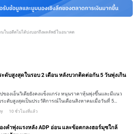
ยู่ในภาวะวิกฤต ฟรังก์สวิสแข็งค่าขึ้นเพราะกฎหมายการธนาคาร
เงินทุนมากขึ้น
นงานในอดีตไม่ได้บ่งบอกถึงผลลัพธ์ในอนาคต
ระดับสูงสุดในรอบ 2 เดือน หลังบวกติดต่อกัน 5 วันพุ่งเกิน
ของเอ็นวิเดียยังคงแข็งแกร่ง หนุนราคาหุ้นพุ่งขึ้นและมีแนว
ระดับสูงสุดเป็นประวัติการณ์ในเดือนสิงหาคมเมื่อวันที่ 5
าตะวันออก เอ็นวิเดีย ( NVDA) เผชิญ
10 ชั่วโมงที่แล้ว
ey
้ ทองคำพุ่งแรงหลัง ADP อ่อน และข้อตกลงฮอร์มุซใกล้