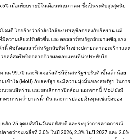
 6.5% เมื่อเทียบรายปีในเดือนพฤษภาคม ซึ่งเป็นระดับสูงสุดนับ
โจมตี โดยอ้างว่ากำลังใกล้จะบรรลุข้อตกลงกับอิหร่าน แม้
์ที่มีความเสี่ยงปรับตัวขึ้น และดอลลาร์สหรัฐกลับมาเผชิญแรง
หน้านี้ ดัชนีดอลลาร์สหรัฐกลับทิศ ในช่วงปลายตลาดอเมริกาและ
งวอลล์สตรีทปิดตลาดด้วยผลตอบแทนที่น่าประทับใจ
ะมาณ 99.70 และฟิวเจอร์สดัชนีหุ้นสหรัฐฯ ปรับตัวขึ้นเล็กน้อย
เข้าใจ (MoU) กับสหรัฐฯ จะมีความมุ่งมั่นของสหรัฐฯ ในการ
รอบอิหร่าน และยกเลิกการปิดล้อม นอกจากนี้ MoU ยังมี
ิกมาตรการคว่ำบาตรน้ำมัน และการปล่อยเงินทุนแช่แข็งของ
ยหลัก 25 จุดเบสิสในวันพฤหัสบดี และระบุว่าการคาดการณ์
วไปคาดว่าจะเฉลี่ยที่ 3.0% ในปี 2026, 2.3% ในปี 2027 และ 2.0%