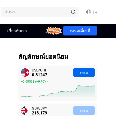
TH
เกี่ยวกับเรา
Bonus
เทรดเดี๋ยวนี้
สัญลักษณ์ยอดนิยม
USD/CHF
เทรด
0.81250
+0.00571
(
+0.71%
)
GBP/JPY
เทรด
213.182