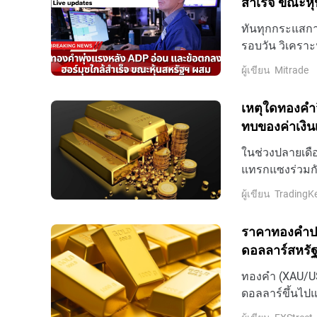
สำเร็จ ขณะหุ
ทันทุกกระแสการ
รอบวัน วิเคราะ
ล่าสุดที่นี่
ผู้เขียน
Mitrade
เหตุใดทองคำจ
ทบของค่าเงิน
ในช่วงปลายเดื
แทรกแซงร่วมกันซ
USD/JPY พุ่งแตะ
ผู้เขียน
TradingK
ราคาทองคําปรั
ดอลลาร์สหรั
การขึ้นดอกเบ
ทองคํา (XAU/USD
ดอลลาร์ขึ้นไปแ
พุธ