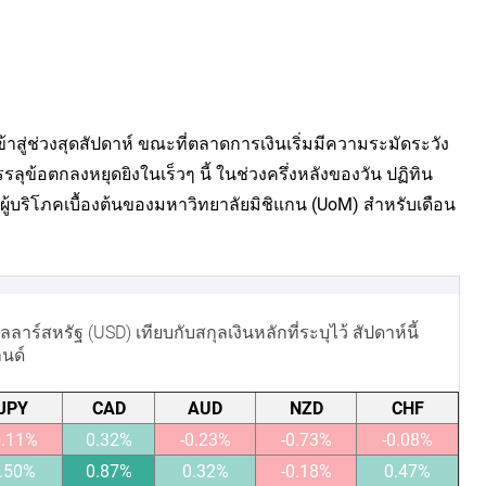
้าสู่ช่วงสุดสัปดาห์ ขณะที่ตลาดการเงินเริ่มมีความระมัดระวัง
ุข้อตกลงหยุดยิงในเร็วๆ นี้ ในช่วงครึ่งหลังของวัน ปฏิทิน
ู้บริโภคเบื้องต้นของมหาวิทยาลัยมิชิแกน (UoM) สำหรับเดือน
์สหรัฐ (USD) เทียบกับสกุลเงินหลักที่ระบุไว้ สัปดาห์นี้
ลนด์
JPY
CAD
AUD
NZD
CHF
0.11%
0.32%
-0.23%
-0.73%
-0.08%
.50%
0.87%
0.32%
-0.18%
0.47%