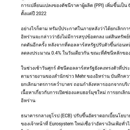
การเปลี่ยนแปลงของดัชนีราคาผู้ผลิต (PPI) เพิ่มขึ้นเป็น
ตั้งแต่ปี 2022
อย่างไรก็ตาม ทรัมป์ประกาศในภายหลังว่าได้ยกเลิกการ
อิหร่านจะกล่าวว่ายังไม่มีการสรุปข้อตกลง แต่สินทรัพย
กดดันอีกครั้ง หลังจากที่ดอลลาร์สหรัฐปรับตัวขึ้นก่อน
ลดลงประมาณ 0.4% ในวันเดียวกัน ขณะที่ดัชนีหลักขอ
ในช่วงเช้าวันศุกร์ ดัชนีดอลลาร์สหรัฐยังคงทรงตัวที่ปร
ตามรายงานของสำนักข่าว Mehr ของอิหร่าน บันทึกความ
ยกเลิกมาตรการคว่ำบาตร ถอนกำลังทหารออกจากบริเวณ
เนื้อหาเกี่ยวกับการเปิดช่องแคบฮอร์มุซใหม่ การยกเล
อิหร่าน
ธนาคารกลางยุโรป (ECB) ปรับขึ้นอัตราดอกเบี้ยนโยบา
ของเจ้าหน้าที่ Eurosystem ใหม่เชื่อว่าอัตราเงินเฟ้อทั่