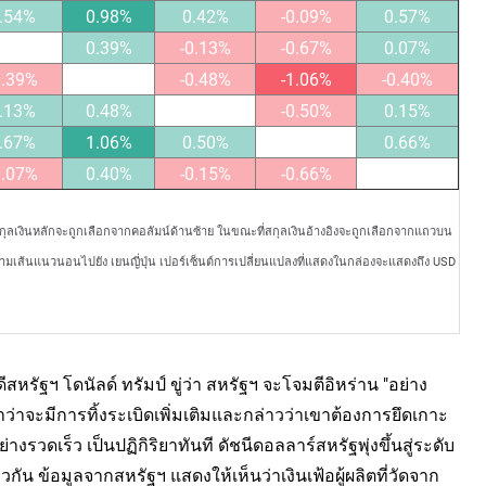
.54%
0.98%
0.42%
-0.09%
0.57%
0.39%
-0.13%
-0.67%
0.07%
0.39%
-0.48%
-1.06%
-0.40%
.13%
0.48%
-0.50%
0.15%
.67%
1.06%
0.50%
0.66%
0.07%
0.40%
-0.15%
-0.66%
สกุลเงินหลักจะถูกเลือกจากคอลัมน์ด้านซ้าย ในขณะที่สกุลเงินอ้างอิงจะถูกเลือกจากแถวบน
ตามเส้นแนวนอนไปยัง เยนญี่ปุ่น เปอร์เซ็นต์การเปลี่ยนแปลงที่แสดงในกล่องจะแสดงถึง USD
หรัฐฯ โดนัลด์ ทรัมป์ ขู่ว่า สหรัฐฯ จะโจมตีอิหร่าน "อย่าง
ำว่าจะมีการทิ้งระเบิดเพิ่มเติมและกล่าวว่าเขาต้องการยึดเกาะ
างรวดเร็ว เป็นปฏิกิริยาทันที ดัชนีดอลลาร์สหรัฐพุ่งขึ้นสู่ระดับ
กัน ข้อมูลจากสหรัฐฯ แสดงให้เห็นว่าเงินเฟ้อผู้ผลิตที่วัดจาก