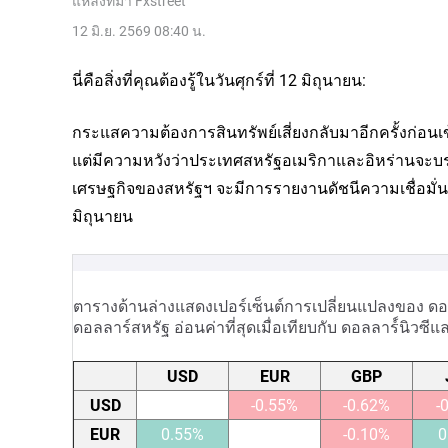
แหล่งที่มา
Fxstreet
12 มิ.ย. 2569 08:40 น.
นี่คือสิ่งที่คุณต้องรู้ในวันศุกร์ที่ 12 มิถุนายน:
กระแสความต้องการสินทรัพย์เสี่ยงกลับมาอีกครั้งก่อนเข
แต่มีความหวังว่าประเทศสหรัฐอเมริกาและอิหร่านจะบรรล
เศรษฐกิจของสหรัฐฯ จะมีการรายงานดัชนีความเชื่อมั่นผ
มิถุนายน
ตารางด้านล่างแสดงเปอร์เซ็นต์การเปลี่ยนแปลงของ ดอลลาร
ดอลลาร์สหรัฐ อ่อนค่าที่สุดเมื่อเทียบกับ ดอลลาร์์นิวซีแ
USD
EUR
GBP
USD
-0.55%
-0.62%
-
EUR
0.55%
-0.10%
0