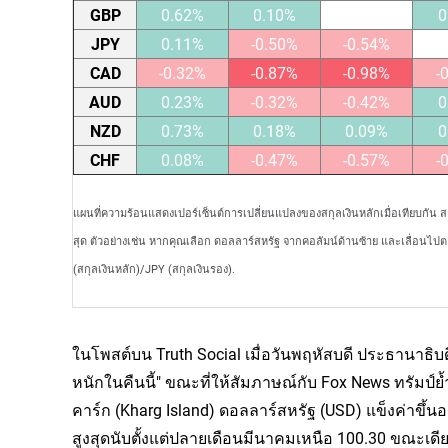
GBP
0.62%
0.10%
0
JPY
0.11%
-0.50%
-0.54%
CAD
-0.32%
-0.87%
-0.98%
-
AUD
0.23%
-0.32%
-0.42%
0
NZD
0.73%
0.18%
0.09%
0
CHF
0.08%
-0.47%
-0.57%
-
แผนที่ความร้อนแสดงเปอร์เซ็นต์การเปลี่ยนแปลงของสกุลเงินหลักเมื่อเทียบกัน 
สุด ตัวอย่างเช่น หากคุณเลือก ดอลลาร์สหรัฐ จากคอลัมน์ด้านซ้าย และเลื่อนไป
(สกุลเงินหลัก)/JPY (สกุลเงินรอง).
ในโพสต์บน Truth Social เมื่อวันพฤหัสบดี ประธานาธิบดีส
หนักในคืนนี้" ขณะที่ให้สัมภาษณ์กับ Fox News ทรัมป์ย้
คาร์ก (Kharg Island) ดอลลาร์สหรัฐ (USD) แข็งค่าขึ้นอย่
สูงสุดนับตั้งแต่ปลายเดือนมีนาคมเหนือ 100.30 ขณะเดียว