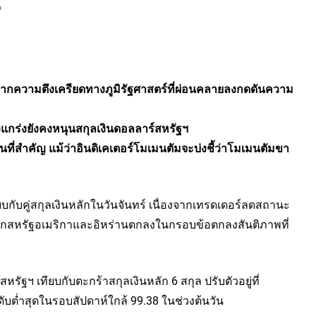
องจากความตึงเครียดทางภูมิรัฐศาสตร์ที่ผ่อนคลายลงกดดันความ
งแกร่งยังคงหนุนสกุลเงินดอลลาร์สหรัฐฯ
่อนที่สำคัญ แม้ว่าอินดิเคเตอร์โมเมนตัมจะบ่งชี้ว่าโมเมนตัมขา
ยบกับคู่สกุลเงินหลักในวันจันทร์ เนื่องจากเทรดเดอร์ลดสถานะ
จากสหรัฐอเมริกาและอิหร่านตกลงในกรอบข้อตกลงสันติภาพที่
ัฐฯ เทียบกับตะกร้าสกุลเงินหลัก 6 สกุล ปรับตัวอยู่ที่
ับต่ำสุดในรอบสัปดาห์ใกล้ 99.38 ในช่วงต้นวัน