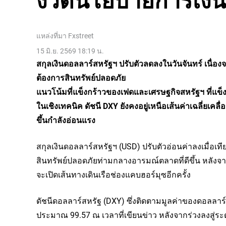
งวดนโยบายการเงิน
แหล่งที่มา
Fxstreet
15 มิ.ย. 2569 18:19 น.
สกุลเงินดอลลาร์สหรัฐฯ ปรับตัวลดลงในวันจันทร์ เนื่
ต้องการสินทรัพย์ปลอดภัย
แนวโน้มที่แข็งกร้าวของเฟดและเศรษฐกิจสหรัฐฯ ที่แข็
ในเชิงเทคนิค ดัชนี DXY ยังคงอยู่เหนือเส้นค่าเฉลี่ยเคลื
ขึ้นกำลังอ่อนแรง
สกุลเงินดอลลาร์สหรัฐฯ (USD) ปรับตัวอ่อนค่าลงเมื่อเที
สินทรัพย์ปลอดภัยท่ามกลางอารมณ์ตลาดที่ดีขึ้น หลัง
จะเปิดเส้นทางเดินเรือช่องแคบฮอร์มุซอีกครั้ง
ดัชนีดอลลาร์สหรัฐ (DXY) ซึ่งติดตามมูลค่าของดอลลาร์สหร
ประมาณ 99.57 ณ เวลาที่เขียนข่าว หลังจากร่วงลงสู่ระด