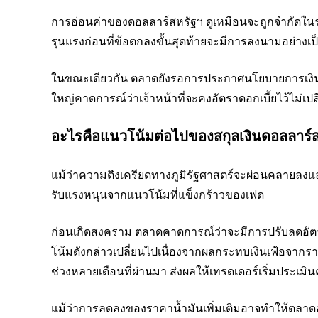
การอ่อนค่าของดอลลาร์สหรัฐฯ ดูเหมือนจะถูกจำกัดในระย
รุนแรงก่อนที่ข้อตกลงขั้นสุดท้ายจะมีการลงนามอย่างเป
ในขณะเดียวกัน ตลาดยังรอการประกาศนโยบายการเงินขอ
ใหญ่คาดการณ์ว่าเจ้าหน้าที่จะคงอัตราดอกเบี้ยไว้ไม่เป
อะไรคือแนวโน้มต่อไปของสกุลเงินดอลลาร์ส
แม้ว่าความตึงเครียดทางภูมิรัฐศาสตร์จะผ่อนคลายลงแล
รับแรงหนุนจากแนวโน้มที่แข็งกร้าวของเฟด
ก่อนเกิดสงคราม ตลาดคาดการณ์ว่าจะมีการปรับลดอัตรา
โน้มดังกล่าวเปลี่ยนไปเนื่องจากผลกระทบเงินเฟ้อจากราคา
ช่วงหลายเดือนที่ผ่านมา ส่งผลให้เทรดเดอร์เริ่มประเมิ
แม้ว่าการลดลงของราคาน้ำมันเพิ่มเติมอาจทำให้ตลาดล