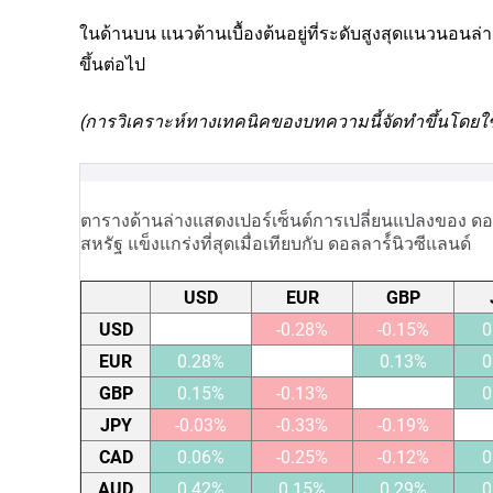
ในด้านบน แนวต้านเบื้องต้นอยู่ที่ระดับสูงสุดแนวนอนล่
ขึ้นต่อไป
(การวิเคราะห์ทางเทคนิคของบทความนี้จัดทำขึ้นโดยใช้เคร
ตารางด้านล่างแสดงเปอร์เซ็นต์การเปลี่ยนแปลงของ ดอลลาร
สหรัฐ แข็งแกร่งที่สุดเมื่อเทียบกับ ดอลลาร์์นิวซีแลนด์
USD
EUR
GBP
USD
-0.28%
-0.15%
0
EUR
0.28%
0.13%
0
GBP
0.15%
-0.13%
0
JPY
-0.03%
-0.33%
-0.19%
CAD
0.06%
-0.25%
-0.12%
0
AUD
0.42%
0.15%
0.29%
0