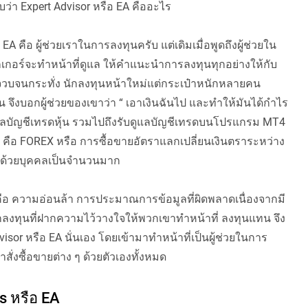
ับว่า Expert Advisor หรือ EA คืออะไร
 EA คือ ผู้ช่วยเราในการลงทุนครับ แต่เดิมเมื่อพูดถึงผู้ช่วยใน
กอร์จะทำหน้าที่ดูแล ให้คำแนะนำการลงทุนทุกอย่างให้กับ
 จวบจนกระทั่ง นักลงทุนหน้าใหม่แต่กระเป๋าหนักหลายคน
งบอกผู้ช่วยของเขาว่า “ เอาเงินฉันไป และทำให้มันได้กำไร
งการดูแลบัญชีเทรดหุ้น รวมไปถึงรับดูแลบัญชีเทรดบนโปรแกรม MT4
นให้ คือ FOREX หรือ การซื้อขายอัตราแลกเปลี่ยนเงินตราระหว่าง
รด ด้วยบุคคลเป็นจำนวนมาก
นคือ ความอ่อนล้า การประมาณการข้อมูลที่ผิดพลาดเนื่องจากมี
ักลงทุนที่ฝากความไว้วางใจให้พวกเขาทำหน้าที่ ลงทุนแทน จึง
isor หรือ EA นั่นเอง โดยเข้ามาทำหน้าที่เป็นผู้ช่วยในการ
ั่งซื้อขายต่าง ๆ ด้วยตัวเองทั้งหมด
 หรือ EA