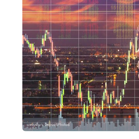
แหล่งที่มา
:
DepositPhotos