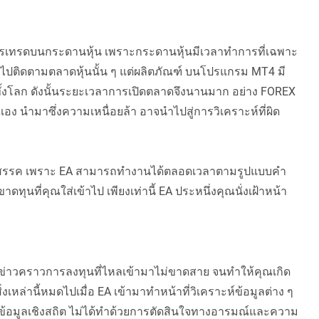
เทรดบนกระดานหุ้น เพราะกระดานหุ้นมีเวลาทำการที่เฉพาะ
้าไปติดตามตลาดหุ้นนั้น ๆ แต่ผลิตภัณฑ์ บนโปรแกรม MT4 มี
้งโลก ดังนั้นระยะเวลาการเปิดตลาดจึงนานมาก อย่าง FOREX
ุณเอง นำมาซึ่งความเหนื่อยล้า อาจนำไปสู่การวิเคราะห์ที่ผิด
่อุปสรรค เพราะ EA สามารถทำงานได้ตลอดเวลาตามรูปแบบคำ
ดทุนที่คุณใส่เข้าไป เพียงเท่านี้ EA ประหนึ่งคุณนั่งเฝ้าหน้า
่าวคราวการลงทุนที่ไหลเข้ามาไม่ขาดสาย จนทำให้คุณเกิด
เหล่านี้หมดไปเมื่อ EA เข้ามาทำหน้าที่วิเคราะห์ข้อมูลต่าง ๆ
ข้อมูลเชิงสถิต ไม่ได้ทำด้วยการตัดสินใจทางอารมณ์และความ