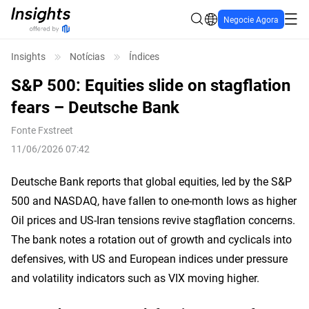
Negocie Agora
Insights
Notícias
Índices
S&P 500: Equities slide on stagflation
fears – Deutsche Bank
Fonte
Fxstreet
11/06/2026 07:42
Deutsche Bank reports that global equities, led by the S&P
500 and NASDAQ, have fallen to one‑month lows as higher
Oil prices and US‑Iran tensions revive stagflation concerns.
The bank notes a rotation out of growth and cyclicals into
defensives, with US and European indices under pressure
and volatility indicators such as VIX moving higher.