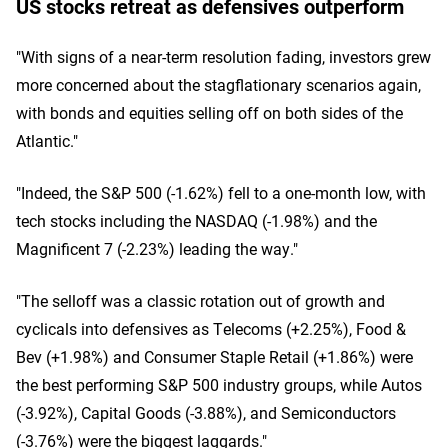
US stocks retreat as defensives outperform
"With signs of a near-term resolution fading, investors grew
more concerned about the stagflationary scenarios again,
with bonds and equities selling off on both sides of the
Atlantic."
"Indeed, the S&P 500 (-1.62%) fell to a one-month low, with
tech stocks including the NASDAQ (-1.98%) and the
Magnificent 7 (-2.23%) leading the way."
"The selloff was a classic rotation out of growth and
cyclicals into defensives as Telecoms (+2.25%), Food &
Bev (+1.98%) and Consumer Staple Retail (+1.86%) were
the best performing S&P 500 industry groups, while Autos
(-3.92%), Capital Goods (-3.88%), and Semiconductors
(-3.76%) were the biggest laggards."