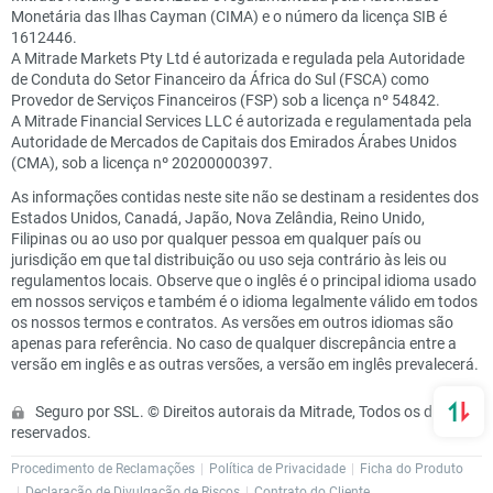
Monetária das Ilhas Cayman (CIMA) e o número da licença SIB é
1612446.
A Mitrade Markets Pty Ltd é autorizada e regulada pela Autoridade
de Conduta do Setor Financeiro da África do Sul (FSCA) como
Provedor de Serviços Financeiros (FSP) sob a licença nº 54842.
A Mitrade Financial Services LLC é autorizada e regulamentada pela
Autoridade de Mercados de Capitais dos Emirados Árabes Unidos
(CMA), sob a licença nº 20200000397.
As informações contidas neste site não se destinam a residentes dos
Estados Unidos, Canadá, Japão, Nova Zelândia, Reino Unido,
Filipinas ou ao uso por qualquer pessoa em qualquer país ou
jurisdição em que tal distribuição ou uso seja contrário às leis ou
regulamentos locais. Observe que o inglês é o principal idioma usado
em nossos serviços e também é o idioma legalmente válido em todos
os nossos termos e contratos. As versões em outros idiomas são
apenas para referência. No caso de qualquer discrepância entre a
versão em inglês e as outras versões, a versão em inglês prevalecerá.
Seguro por SSL. © Direitos autorais da Mitrade, Todos os direitos
reservados.
Procedimento de Reclamações
Política de Privacidade
Ficha do Produto
Declaração de Divulgação de Riscos
Contrato do Cliente