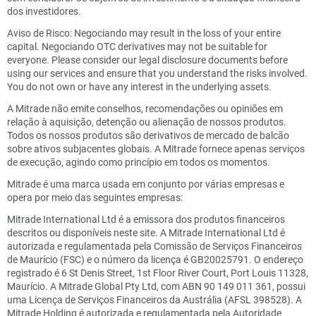
dos investidores.
Aviso de Risco: Negociando may result in the loss of your entire
capital. Negociando OTC derivatives may not be suitable for
everyone. Please consider our legal disclosure documents before
using our services and ensure that you understand the risks involved.
You do not own or have any interest in the underlying assets.
A Mitrade não emite conselhos, recomendações ou opiniões em
relação à aquisição, detenção ou alienação de nossos produtos.
Todos os nossos produtos são derivativos de mercado de balcão
sobre ativos subjacentes globais. A Mitrade fornece apenas serviços
de execução, agindo como princípio em todos os momentos.
Mitrade é uma marca usada em conjunto por várias empresas e
opera por meio das seguintes empresas:
Mitrade International Ltd é a emissora dos produtos financeiros
descritos ou disponíveis neste site. A Mitrade International Ltd é
autorizada e regulamentada pela Comissão de Serviços Financeiros
de Maurício (FSC) e o número da licença é GB20025791. O endereço
registrado é 6 St Denis Street, 1st Floor River Court, Port Louis 11328,
Maurício. A Mitrade Global Pty Ltd, com ABN 90 149 011 361, possui
uma Licença de Serviços Financeiros da Austrália (AFSL 398528). A
Mitrade Holding é autorizada e regulamentada pela Autoridade