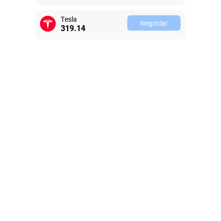
Tesla
Negociar
319.14