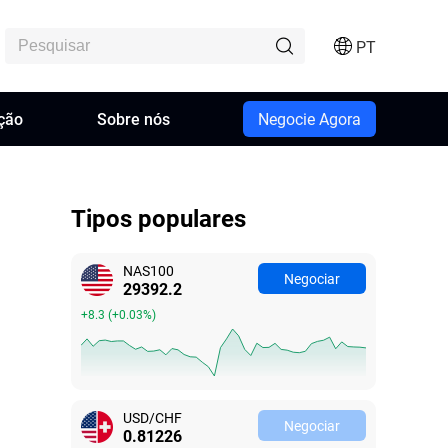
PT
ção
Sobre nós
Negocie Agora
Tipos populares
NAS100
Negociar
29392.2
+8.3
(
+0.03%
)
USD/CHF
Negociar
0.81218