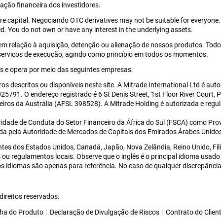
uação financeira dos investidores.
tire capital. Negociando OTC derivatives may not be suitable for everyone
d. You do not own or have any interest in the underlying assets.
em relação à aquisição, detenção ou alienação de nossos produtos. Todo
 serviços de execução, agindo como princípio em todos os momentos.
 e opera por meio das seguintes empresas:
ros descritos ou disponíveis neste site. A Mitrade International Ltd é a
5791. O endereço registrado é 6 St Denis Street, 1st Floor River Court, 
eiros da Austrália (AFSL 398528). A Mitrade Holding é autorizada e re
ridade de Conduta do Setor Financeiro da África do Sul (FSCA) como Prov
ada pela Autoridade de Mercados de Capitais dos Emirados Árabes Unido
ntes dos Estados Unidos, Canadá, Japão, Nova Zelândia, Reino Unido, Fi
eis ou regulamentos locais. Observe que o inglês é o principal idioma us
 idiomas são apenas para referência. No caso de qualquer discrepância 
direitos reservados.
cha do Produto
Declaração de Divulgação de Riscos
Contrato do Clien