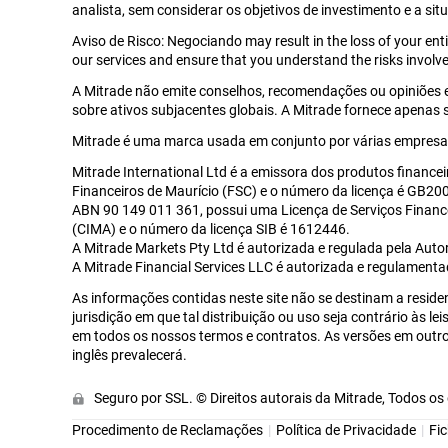
analista, sem considerar os objetivos de investimento e a sit
Aviso de Risco: Negociando may result in the loss of your en
our services and ensure that you understand the risks involve
A Mitrade não emite conselhos, recomendações ou opiniões 
sobre ativos subjacentes globais. A Mitrade fornece apenas
Mitrade é uma marca usada em conjunto por várias empresas
Mitrade International Ltd é a emissora dos produtos financei
Financeiros de Maurício (FSC) e o número da licença é GB2002
ABN 90 149 011 361, possui uma Licença de Serviços Financ
(CIMA) e o número da licença SIB é 1612446.
A Mitrade Markets Pty Ltd é autorizada e regulada pela Auto
A Mitrade Financial Services LLC é autorizada e regulament
As informações contidas neste site não se destinam a reside
jurisdição em que tal distribuição ou uso seja contrário às l
em todos os nossos termos e contratos. As versões em outros
inglês prevalecerá.
Seguro por SSL. © Direitos autorais da Mitrade, Todos os 
Procedimento de Reclamações
Política de Privacidade
Fi