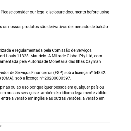
. Please consider our legal disclosure documents before using
s os nossos produtos são derivativos de mercado de balcão
utorizada e regulamentada pela Comissão de Serviços
Port Louis 11328, Maurício. A Mitrade Global Pty Ltd, com
gulamentada pela Autoridade Monetária das Ilhas Cayman
edor de Serviços Financeiros (FSP) sob a licença nº 54842.
s (CMA), sob a licença nº 20200000397.
lipinas ou ao uso por qualquer pessoa em qualquer país ou
ado em nossos serviços e também é o idioma legalmente válido
entre a versão em inglês e as outras versões, a versão em
te