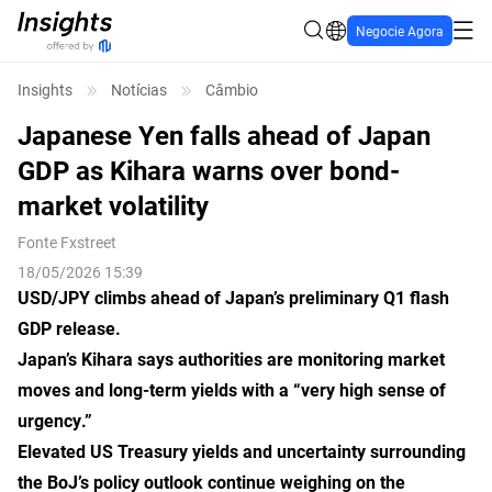
Negocie Agora
Insights
Notícias
Câmbio
Japanese Yen falls ahead of Japan
GDP as Kihara warns over bond-
market volatility
Fonte
Fxstreet
18/05/2026 15:39
USD/JPY climbs ahead of Japan’s preliminary Q1 flash
GDP release.
Japan’s Kihara says authorities are monitoring market
moves and long-term yields with a “very high sense of
urgency.”
Elevated US Treasury yields and uncertainty surrounding
the BoJ’s policy outlook continue weighing on the