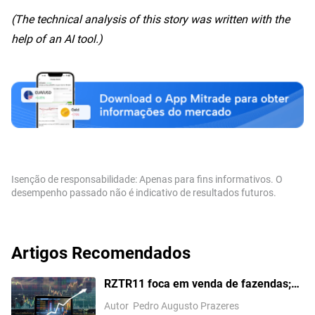
(The technical analysis of this story was written with the
help of an AI tool.)
Isenção de responsabilidade: Apenas para fins informativos. O
desempenho passado não é indicativo de resultados futuros.
Artigos Recomendados
RZTR11 foca em venda de fazendas;
LVBI11 tem vacância zerada, mas
Autor
Pedro Augusto Prazeres