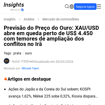
Negocie Agora
Insights
Análise
Mercado de commodities
Previsão do Preço do Ouro: XAU/USD
abre em queda perto de US$ 4.450
com temores de ampliação dos
conflitos no Irã
Tags
:
prata
ouro
Autor
:
FXStreet
Atualizado em 30/03/2026
Revisado por
Mitrade Team
Artigos em destaque
Ações do Japão e da Coreia do Sul sobem; KOSPI
avança 1,62%, Nikkei 225 sobe 0,32%, Kioxia dispara
quase 6%