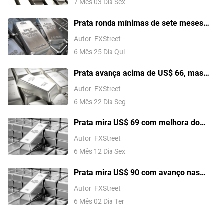
7 Mês 03 Dia Sex
Expectativas de Aumento de Juros do
Fed, Prata Deve Recuperar-se em
Prata ronda mínimas de sete meses
Direção a $70.
perto de US$ 57 com inflação dos EUA
Autor
FXStreet
no radar
6 Mês 25 Dia Qui
Prata avança acima de US$ 66, mas
XAG/USD segue abaixo de resistência-
Autor
FXStreet
chave em tendência de baixa mais
6 Mês 22 Dia Seg
ampla
Prata mira US$ 69 com melhora do
sentimento e possível reversão altista
Autor
FXStreet
no XAG/USD
6 Mês 12 Dia Sex
Prata mira US$ 90 com avanço nas
negociações EUA-Irã e suporte técnico
Autor
FXStreet
ainda firme
6 Mês 02 Dia Ter