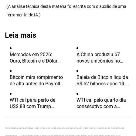
(A análise técnica desta matéria foi escrita com o auxílio de uma
ferramenta de IA.)
Leia mais
Mercados em 2026:
A China produziu 67
Ouro, Bitcoin e o Dólar
novos unicórnios no
voltarão a fazer história?
primeiro semestre de
— Veja o que pensam as
2026
Bitcoin mira rompimento
Baleia de Bitcoin liquida
principais instituições
de alta antes do Payroll
R$ 52 bilhões após 14
de julho dos EUA?
anos e movimenta o
mercado
WTI cai para perto de
WTI cai pelo quarto dia
US$ 88 com Trump
consecutivo com a
vendo acordo com Irã em
recuperação do dólar em
breve
meio à incerteza da
OPEP+
Isenção de responsabilidade: este artigo representa apenas a opinião do autor e não pode ser usado como consultoria de
investimento. O conteúdo do artigo é apenas para referência. Os leitores não devem tomar este artigo como base para