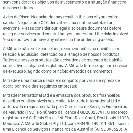
sem considerar os objetivos de investimento e a situação financeira
dos investidores.
Aviso de Risco: Negociando may result in the loss of your entire
capital. Negociando OTC derivatives may not be suitable for
everyone. Please consider our legal disclosure documents before
using our services and ensure that you understand the risks involved.
You do not own or have any interest in the underlying assets.
A Mitrade não emite conselhos, recomendações ou opiniões em
relação à aquisição, detenção ou alienação de nossos produtos.
Todos os nossos produtos são derivativos de mercado de balcão
sobre ativos subjacentes globais. A Mitrade fornece apenas serviços
de execução, agindo como princípio em todos os momentos.
Mitrade é uma marca usada em conjunto por várias empresas e
opera por meio das seguintes empresas:
Mitrade International Ltd é a emissora dos produtos financeiros
descritos ou disponíveis neste site. A Mitrade International Ltd é
autorizada e regulamentada pela Comissão de Serviços Financeiros
de Maurício (FSC) e o número da licença é GB20025791. O endereço
registrado é 6 St Denis Street, 1st Floor River Court, Port Louis 11328,
Maurício. A Mitrade Global Pty Ltd, com ABN 90 149 011 361, possui
uma Licença de Serviços Financeiros da Austrália (AFSL 398528). A