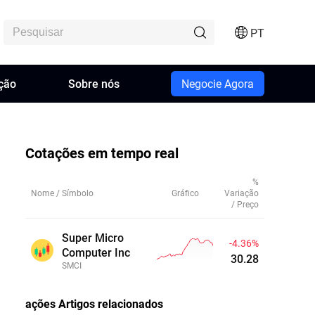
PT
ção
Sobre nós
Negocie Agora
Cotações em tempo real
%
Nome / Símbolo
Gráfico
Variação
/ Preço
Super Micro
-4.36%
Computer Inc
30.28
SMCI
ações
Artigos relacionados