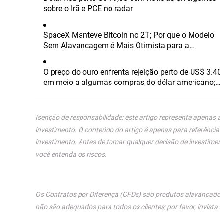
sobre o Irã e PCE no radar
SpaceX Manteve Bitcoin no 2T; Por que o Modelo
Sem Alavancagem é Mais Otimista para a
Perspectiva do Mercado do que a MicroStrategy?
O preço do ouro enfrenta rejeição perto de US$ 3.4
em meio a algumas compras do dólar americano;
falta continuidade
Isenção de responsabilidade: este artigo representa apenas 
investimento. O conteúdo do artigo é apenas para referência
investimento. Antes de tomar qualquer decisão de investimen
você entenda os riscos.
Os Contratos por Diferença (CFDs) são produtos alavancados
não são adequados para todos os clientes; por favor, invista