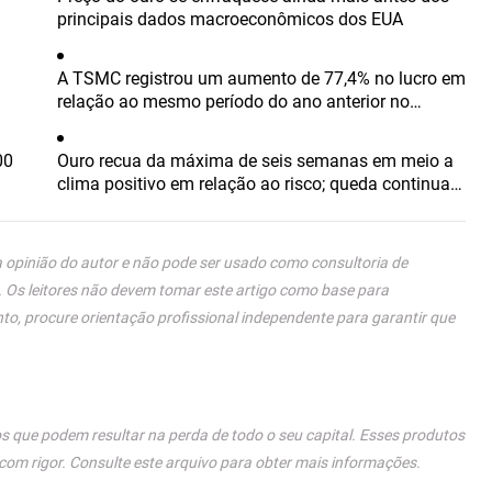
principais dados macroeconômicos dos EUA
A TSMC registrou um aumento de 77,4% no lucro em
relação ao mesmo período do ano anterior no
segundo trimestre
00
Ouro recua da máxima de seis semanas em meio a
clima positivo em relação ao risco; queda continua
amortecida
a opinião do autor e não pode ser usado como consultoria de
. Os leitores não devem tomar este artigo como base para
to, procure orientação profissional independente para garantir que
 que podem resultar na perda de todo o seu capital. Esses produtos
 com rigor. Consulte este arquivo para obter mais informações.