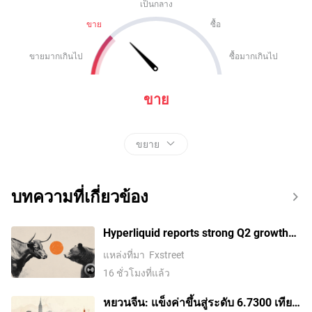
เป็นกลาง
ขาย
ซื้อ
ขายมากเกินไป
ซื้อมากเกินไป
ขาย
ขยาย
บทความที่เกี่ยวข้อง
Hyperliquid reports strong Q2 growth
despite revenue decline
แหล่งที่มา
Fxstreet
16 ชั่วโมงที่แล้ว
หยวนจีน: แข็งค่าขึ้นสู่ระดับ 6.7300 เทียบ