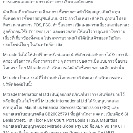
การลงทุนและสถานการณ์ทางการเงินของนักลงทุน
คำเตือนเกี่ยวกับความเสี่ยง: การซื้อขายอาจทำให้คุณสูญเสียเงินทุน
ทั้งหมด การซื้อขายอนุพันธ์แบบ OTC อาจไม่เหมาะสำหรับทุกคน โปรด
พิจารณาเอกสาร PDS, FSG, คำชี้แจงการเปิดเผยความเสี่ยงและข้อตกลง
ลูกค้าก่อนใช้บริการของเรา และตรวจสอบให้แน่ใจว่าคุณเข้าใจความ
เสี่ยงที่เกี่ยวข้องทั้งหมด โปรดทราบว่าคุณไม่ได้เป็นเจ้าของหรือมีผล
ประโยชน์ใด ๆ ในสินทรัพย์อ้างอิง
Mitrade ไม่ได้ให้คำปรึกษาหรือข้อแนะนำที่เกี่ยวข้องกับการได้รับ การถือ
ครอง หรือการละทิ้งตราสารต่าง ๆ ตราสารของเราเป็นแบบการซื้อขาย
โดยตรง โดย Mitrade จะดำเนินการส่งคำสั่งซื้อขายอย่างเดียวเท่านั้น
Mitrade เป็นแบรนด์ที่ใช้ร่วมกันโดยหลายบริษัทและดำเนินการผ่าน
บริษัทดังต่อไปนี้:
Mitrade International Ltd เป็นผู้ออกผลิตภัณฑ์ทางการเงินที่อธิบายไว้
หรือมีอยู่ในเว็บไซต์นี้ Mitrade International Ltd ได้รับอนุญาตและ
ควบคุมโดย Mauritius Financial Services Commission (FSC) และ
หมายเลขใบอนุญาตคือ GB20025791 ที่อยู่สำนักงานจดทะเบียนคือ 6 St
Denis Street, 1st Floor River Court, Port Louis 11328, Mauritius
หมายเลขใบอนุญาตของ Mitrade Global Pty Ltd คือ ABN 90 149 011
361 และถือใบอนุญาตบริการทางการเงินของออสเตรเลีย (AFSL