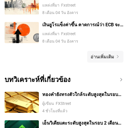
กับดอลลาร์สหรัฐ – UOB
แหล่งที่มา
Fxstreet
8 เดือน 04 วัน อังคาร
เงินยูโรแข็งค่าขึ้น คาดการณ์ว่า ECB จะ
เข้มงวดนโยบายและความกังวลทางการ
แหล่งที่มา
Fxstreet
คลังของญี่ปุ่นกดดันเยน
8 เดือน 04 วัน อังคาร
อ่านเพิ่มเติม
บทวิเคราะห์ที่เกี่ยวข้อง
ทองคำยังทรงตัวใกล้ระดับสูงสุดในรอบ
เจ็ดสัปดาห์ ตลาดรอดีลช่องแคบฮอร์มุซ
ผู้เขียน
FXStreet
4 ชั่วโมงที่แล้ว
เอ็นวิเดียแตะระดับสูงสุดในรอบ 2 เดือน