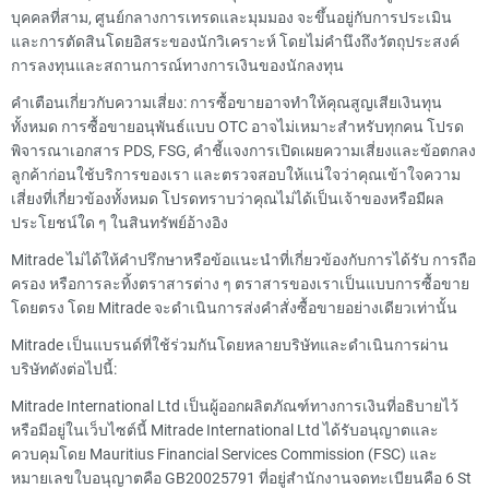
บุคคลที่สาม, ศูนย์กลางการเทรดและมุมมอง จะขึ้นอยู่กับการประเมิน
และการตัดสินโดยอิสระของนักวิเคราะห์ โดยไม่คำนึงถึงวัตถุประสงค์
การลงทุนและสถานการณ์ทางการเงินของนักลงทุน
คำเตือนเกี่ยวกับความเสี่ยง: การซื้อขายอาจทำให้คุณสูญเสียเงินทุน
ทั้งหมด การซื้อขายอนุพันธ์แบบ OTC อาจไม่เหมาะสำหรับทุกคน โปรด
พิจารณาเอกสาร PDS, FSG, คำชี้แจงการเปิดเผยความเสี่ยงและข้อตกลง
ลูกค้าก่อนใช้บริการของเรา และตรวจสอบให้แน่ใจว่าคุณเข้าใจความ
เสี่ยงที่เกี่ยวข้องทั้งหมด โปรดทราบว่าคุณไม่ได้เป็นเจ้าของหรือมีผล
ประโยชน์ใด ๆ ในสินทรัพย์อ้างอิง
Mitrade ไม่ได้ให้คำปรึกษาหรือข้อแนะนำที่เกี่ยวข้องกับการได้รับ การถือ
ครอง หรือการละทิ้งตราสารต่าง ๆ ตราสารของเราเป็นแบบการซื้อขาย
โดยตรง โดย Mitrade จะดำเนินการส่งคำสั่งซื้อขายอย่างเดียวเท่านั้น
Mitrade เป็นแบรนด์ที่ใช้ร่วมกันโดยหลายบริษัทและดำเนินการผ่าน
บริษัทดังต่อไปนี้:
Mitrade International Ltd เป็นผู้ออกผลิตภัณฑ์ทางการเงินที่อธิบายไว้
หรือมีอยู่ในเว็บไซต์นี้ Mitrade International Ltd ได้รับอนุญาตและ
ควบคุมโดย Mauritius Financial Services Commission (FSC) และ
หมายเลขใบอนุญาตคือ GB20025791 ที่อยู่สำนักงานจดทะเบียนคือ 6 St