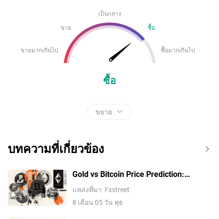
เป็นกลาง
ขาย
ซื้อ
ขายมากเกินไป
ซื้อมากเกินไป
ซื้อ
ขยาย
บทความที่เกี่ยวข้อง
Gold vs Bitcoin Price Prediction:
Breakout momentum builds on Strait of
แหล่งที่มา
Fxstreet
Hormuz deal hopes
8 เดือน 05 วัน พุธ