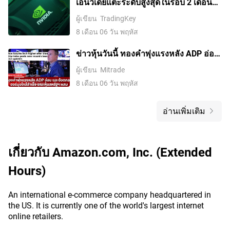
เอ็นวิเดียแตะระดับสูงสุดในรอบ 2 เดือน
หลังบวกติดต่อกัน 5 วันพุ่งเกิน 10%
ผู้เขียน
TradingKey
8 เดือน 06 วัน พฤหัส
ข่าวหุ้นวันนี้ ทองคำพุ่งแรงหลัง ADP อ่อน
และข้อตกลงฮอร์มุซใกล้สำเร็จ ขณะหุ้น
ผู้เขียน
Mitrade
สหรัฐฯ ผสม
8 เดือน 06 วัน พฤหัส
อ่านเพิ่มเติม
เกี่ยวกับ
Amazon.com, Inc. (Extended
Hours)
An international e-commerce company headquartered in
the US. It is currently one of the world's largest internet
online retailers.