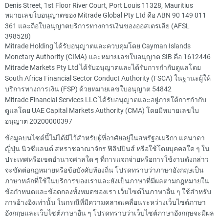
Denis Street, 1st Floor River Court, Port Louis 11328, Mauritius
หมายเลขใบอนุญาตของ Mitrade Global Pty Ltd คือ ABN 90 149 011
361 และถือใบอนุญาตบริการทางการเงินของออสเตรเลีย (AFSL
398528)
Mitrade Holding ได้รับอนุญาตและควบคุมโดย Cayman Islands
Monetary Authority (CIMA) และหมายเลขใบอนุญาต SIB คือ 1612446
Mitrade Markets Pty Ltd ได้รับอนุญาตและได้รับการกำกับดูแลโดย
South Africa Financial Sector Conduct Authority (FSCA) ในฐานะผู้ให้
บริการทางการเงิน (FSP) ด้วยหมายเลขใบอนุญาต 54842
Mitrade Financial Services LLC ได้รับอนุญาตและอยู่ภายใต้การกำกับ
ดูแลโดย UAE Capital Markets Authority (CMA) โดยมีหมายเลขใบ
อนุญาต 20200000397
ข้อมูลบนไซต์นี้ไม่ได้มีไว้สำหรับผู้ที่อาศัยอยู่ในสหรัฐอเมริกา แคนาดา
ญี่ปุ่น นิวซีแลนด์ สหราชอาณาจักร ฟิลิปปินส์ หรือใช้โดยบุคคลใด ๆ ใน
ประเทศหรือเขตอำนาจศาลใด ๆ ที่การแจกจ่ายหรือการใช้งานดังกล่าว
จะขัดต่อกฎหมายหรือข้อบังคับท้องถิ่น โปรดทราบว่าภาษาอังกฤษเป็น
ภาษาหลักที่ใช้ในบริการของเราและยังเป็นภาษาที่มีผลตามกฎหมายใน
ข้อกำหนดและข้อตกลงทั้งหมดของเรา เว็บไซต์ในภาษาอื่น ๆ ใช้สำหรับ
การอ้างอิงเท่านั้น ในกรณีที่มีความคลาดเคลื่อนระหว่างเว็บไซต์ภาษา
อังกฤษและเว็บไซต์ภาษาอื่น ๆ โปรดทราบว่าเว็บไซต์ภาษาอังกฤษจะมีผล