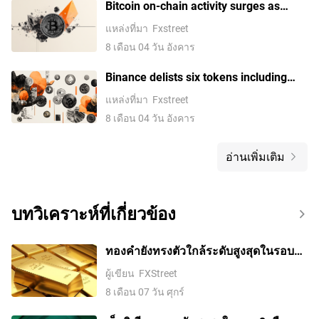
Bitcoin on-chain activity surges as
Coldcard attack raises security
แหล่งที่มา
Fxstreet
concerns — K33
8 เดือน 04 วัน อังคาร
Binance delists six tokens including
Hashflow and PIVX as crypto winter
แหล่งที่มา
Fxstreet
weighs
8 เดือน 04 วัน อังคาร
อ่านเพิ่มเติม
บทวิเคราะห์ที่เกี่ยวข้อง
ทองคำยังทรงตัวใกล้ระดับสูงสุดในรอบ
เจ็ดสัปดาห์ ตลาดรอดีลช่องแคบฮอร์มุซ
ผู้เขียน
FXStreet
8 เดือน 07 วัน ศุกร์