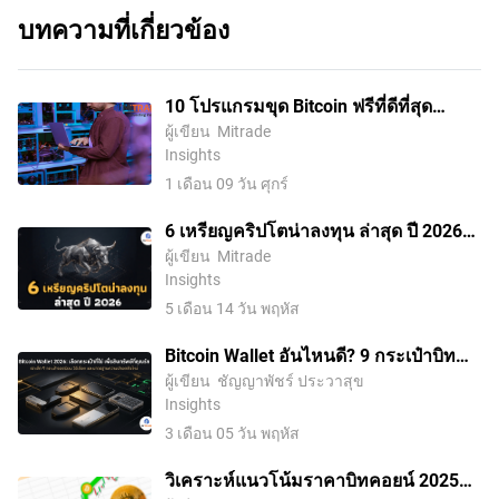
บทความที่เกี่ยวข้อง
10 โปรแกรมขุด Bitcoin ฟรีที่ดีที่สุด
สำหรับปี 2026
ผู้เขียน
Mitrade
Insights
1 เดือน 09 วัน ศุกร์
6 เหรียญคริปโตน่าลงทุน ล่าสุด ปี 2026
สำหรับมือใหม่ รับตลาดกระทิง
ผู้เขียน
Mitrade
Insights
5 เดือน 14 วัน พฤหัส
Bitcoin Wallet อันไหนดี? 9 กระเป๋าบิท
คอยน์ที่คนไทยนิยมใช้
ผู้เขียน
ชัญญาพัชร์ ประวาสุข
Insights
3 เดือน 05 วัน พฤหัส
วิเคราะห์แนวโน้มราคาบิทคอยน์ 2025