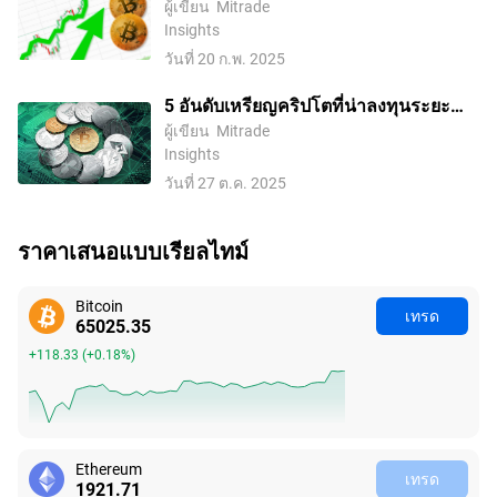
จะไปในทิศทางใด
ผู้เขียน
Mitrade
Insights
วันที่ 20 ก.พ. 2025
5 อันดับเหรียญคริปโตที่น่าลงทุนระยะ
ยาวในปี 2025
ผู้เขียน
Mitrade
Insights
วันที่ 27 ต.ค. 2025
ราคาเสนอแบบเรียลไทม์
Bitcoin
เทรด
65025.34
+118.32
(
+0.18%
)
Ethereum
เทรด
1921.71