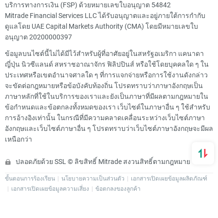
บริการทางการเงิน (FSP) ด้วยหมายเลขใบอนุญาต 54842
Mitrade Financial Services LLC ได้รับอนุญาตและอยู่ภายใต้การกำกับ
ดูแลโดย UAE Capital Markets Authority (CMA) โดยมีหมายเลขใบ
อนุญาต 20200000397
ข้อมูลบนไซต์นี้ไม่ได้มีไว้สำหรับผู้ที่อาศัยอยู่ในสหรัฐอเมริกา แคนาดา
ญี่ปุ่น นิวซีแลนด์ สหราชอาณาจักร ฟิลิปปินส์ หรือใช้โดยบุคคลใด ๆ ใน
ประเทศหรือเขตอำนาจศาลใด ๆ ที่การแจกจ่ายหรือการใช้งานดังกล่าว
จะขัดต่อกฎหมายหรือข้อบังคับท้องถิ่น โปรดทราบว่าภาษาอังกฤษเป็น
ภาษาหลักที่ใช้ในบริการของเราและยังเป็นภาษาที่มีผลตามกฎหมายใน
ข้อกำหนดและข้อตกลงทั้งหมดของเรา เว็บไซต์ในภาษาอื่น ๆ ใช้สำหรับ
การอ้างอิงเท่านั้น ในกรณีที่มีความคลาดเคลื่อนระหว่างเว็บไซต์ภาษา
อังกฤษและเว็บไซต์ภาษาอื่น ๆ โปรดทราบว่าเว็บไซต์ภาษาอังกฤษจะมีผล
เหนือกว่า
ปลอดภัยด้วย SSL © ลิขสิทธิ์ Mitrade สงวนสิทธิ์ตามกฎหมาย
ขั้นตอนการร้องเรียน
นโยบายความเป็นส่วนตัว
เอกสารเปิดเผยข้อมูลผลิตภัณฑ์
เอกสารเปิดเผยข้อมูลความเสี่ยง
ข้อตกลงของลูกค้า