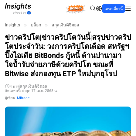
Bonus
เทรดเดี๋ยวนี้
Insights
บล็อก
สกุลเงินดิจิตอล
ข่าวคริปโต|ข่าวคริปโตวันนี้|สรุปข่าวคริป
โตประจำวัน: วงการคริปโตเดือด สหรัฐฯ
ปิ๊งไอเดีย BitBonds กู้หนี้ ด้านปานามา
ใจป้ำรับจ่ายภาษีด้วยคริปโต ขณะที่
Bitwise ส่งกองทุน ETP ใหม่บุกยุโรป
สกุลเงินดิจิตอล
4
นาที
อัพเดทครั้งล่าสุด 17 เม.ย. 2568 น.
ผู้เขียน
Mitrade