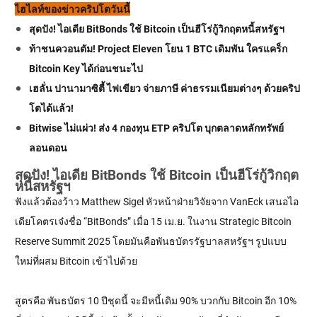
ไฮไลท์ของข่าวคริปโตวันนี้
สุดปัง! ไอเดีย BitBonds ใช้ Bitcoin เป็นฮีโร่กู้วิกฤตหนี้สหรัฐฯ
ท้าชนควอนตัม! Project Eleven โยน 1 BTC เดิมพัน ใครแคร็ก
Bitcoin Key ได้ก่อนชนะไป
เฮลั่น ปานามาซิตี้ ไฟเขียว จ่ายภาษี ค่าธรรมเนียมต่างๆ ด้วยคริป
โตได้แล้ว!
Bitwise ไม่แผ่ว! ส่ง 4 กองทุน ETP คริปโต บุกตลาดหลักทรัพย์
ลอนดอน
สุดปัง! ไอเดีย BitBonds ใช้ Bitcoin เป็นฮีโร่กู้วิกฤต
หนี้สหรัฐฯ
ฟังแล้วต้องว้าว Matthew Sigel หัวหน้าฝ่ายวิจัยจาก VanEck เสนอไอ
เดียโคตรเจ๋งชื่อ “BitBonds” เมื่อ 15 เม.ย. ในงาน Strategic Bitcoin
Reserve Summit 2025 โดยมันคือพันธบัตรรัฐบาลสหรัฐฯ รูปแบบ
ใหม่ที่ผสม Bitcoin เข้าไปด้วย
สูตรคือ พันธบัตร 10 ปีชุดนี้ จะมีหนี้เดิม 90% บวกกับ Bitcoin อีก 10%