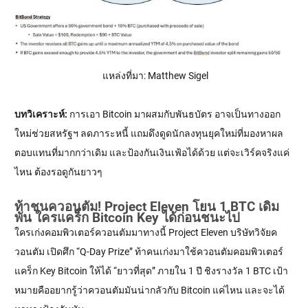
แหล่งที่มา: Matthew Sigel
บทวิเคราะห์:
การเอา Bitcoin มาผสมกับพันธบัตร อาจเป็นทางออก
ใหม่ช่วยสหรัฐฯ ลดภาระหนี้ แถมดึงดูดนักลงทุนยุคใหม่ที่มองหาผล
ตอบแทนที่มากกว่าเดิม และป้องกันเงินเฟ้อได้ด้วย แต่จะเวิร์คจริงแค่
ไหน ต้องรอดูกันยาวๆ
ท้าชนควอนตัม! Project Eleven โยน 1 BTC เดิม
พัน ใครแคร็ก Bitcoin Key ได้ก่อนชนะไป
ใครเก่งคอมพิวเตอร์ควอนตัมมาทางนี้ Project Eleven บริษัทวิจัยค
วอนตัม เปิดศึก “Q-Day Prize” ท้าคนเก่งมาใช้ควอนตัมคอมพิวเตอร์
แคร็ก Key Bitcoin ให้ได้ “ยาวที่สุด” ภายใน 1 ปี ชิงรางวัล 1 BTC เป้า
หมายคืออยากรู้ว่าควอนตัมมันน่ากลัวกับ Bitcoin แค่ไหน และจะได้