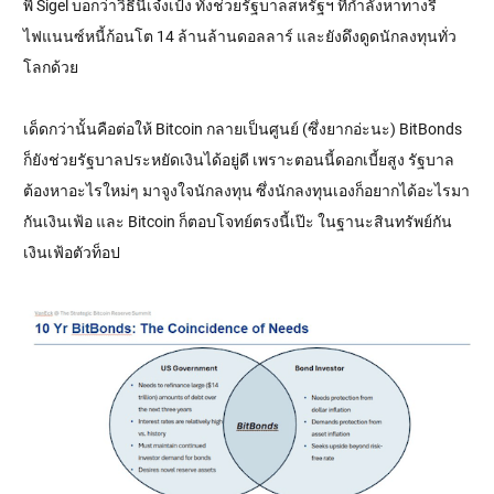
พี่ Sigel บอกว่าวิธีนี้เจ๋งเป้ง ทั้งช่วยรัฐบาลสหรัฐฯ ที่กำลังหาทางรี
ไฟแนนซ์หนี้ก้อนโต 14 ล้านล้านดอลลาร์ และยังดึงดูดนักลงทุนทั่ว
โลกด้วย
เด็ดกว่านั้นคือต่อให้ Bitcoin กลายเป็นศูนย์ (ซึ่งยากอ่ะนะ) BitBonds
ก็ยังช่วยรัฐบาลประหยัดเงินได้อยู่ดี เพราะตอนนี้ดอกเบี้ยสูง รัฐบาล
ต้องหาอะไรใหม่ๆ มาจูงใจนักลงทุน ซึ่งนักลงทุนเองก็อยากได้อะไรมา
กันเงินเฟ้อ และ Bitcoin ก็ตอบโจทย์ตรงนี้เป๊ะ ในฐานะสินทรัพย์กัน
เงินเฟ้อตัวท็อป