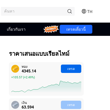
TH
เกี่ยวกับเรา
Bonus
เทรดเดี๋ยวนี้
ราคาเสนอแบบเรียลไทม์
ทอง
เทรด
4345.24
+105.67
(
+2.49%
)
เงิน
เทรด
63.603