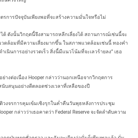
ตรการปัจจุบันเพียงพอที่จะสร้างความมั่นใจหรือไม่
 ดังนั้นวิกฤตนี้จึงสามารถหลีกเลี่ยงได้ สถานการณ์เช่นนี้จะ
ดล้อมที่มีความเสี่ยงมากขึ้น ในสภาพแวดล้อมเช่นนี้ ทองคำ
ำเนินการอย่างรวดเร็ว สิ่งนี้มีแนวโน้มที่จะเลวร้ายลง” เธอ
อย่างต่อเนื่อง Hooper กล่าวว่านอกเหนือจากวิกฤตการ
รสนับสนุนอย่างดีตลอดช่วงเวลาที่เหลือของปี
ุติวงจรการคุมเข้มเชิงรุกในค่ำคืนวันพุธหลังการประชุม
่ Hooper กล่าวว่าเธอคาดว่า Federal Reserve จะจัดลำดับความ
ขากดปุ่มหยุดชั่วคราว และฉันจะเถียงว่านั่นก็เพียงพอแล้ว นั่น