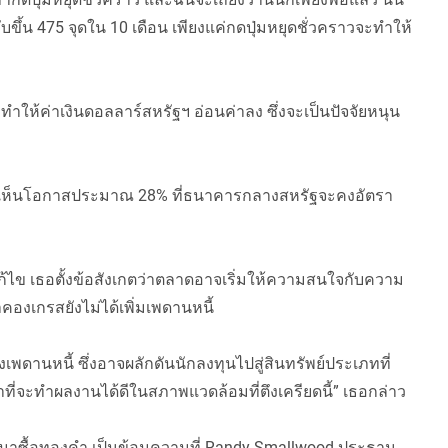
ึ้น 475 จุดใน 10 เดือน เพียงแค่กดปุ่มหยุดชั่วคราวจะทำให้
ำให้ค่าเงินดอลลาร์สหรัฐฯ อ่อนค่าลง ซึ่งจะเป็นปัจจัยหนุน
งเห็นโอกาสประมาณ 28% ที่ธนาคารกลางสหรัฐจะคงอัตรา
้ไข เธอตั้งข้อสังเกตว่าตลาดอาจเริ่มให้ความสนใจกับความ
คองเกรสยังไม่ได้เพิ่มเพดานหนี้
องเพดานหนี้ ซึ่งอาจผลักดันนักลงทุนไปสู่สินทรัพย์ประเภทที่
ี่จะทำผลงานได้ดีในสภาพแวดล้อมที่ตึงเครียดนี้” เธอกล่าว
นมาซื้อทองคำ เป็นข้อมความที่ Randy Smallwood ประธาน