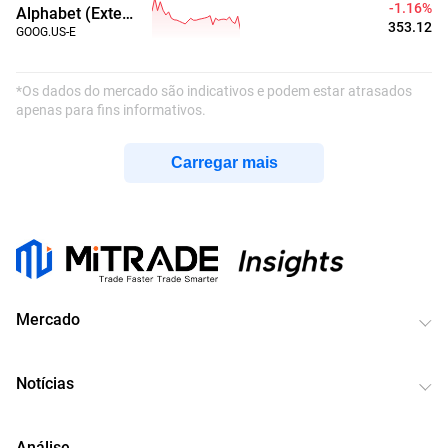
-1.16%
Alphabet (Extended Hours)
353.12
GOOG.US-E
*Os dados do mercado são indicativos e podem estar atrasados
apenas para fins informativos.
Carregar mais
Mercado
Notícias
Análise