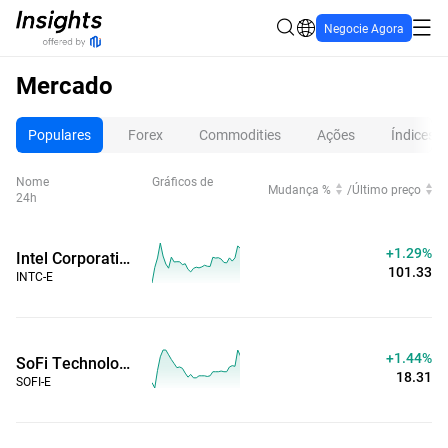
Negocie Agora
Mercado
Populares
Forex
Commodities
Ações
Índices
Nome
Gráficos de
Mudança %
/
Último preço
24h
+1.29%
Intel Corporation (Horas Estendidas)
101.33
INTC-E
+1.44%
SoFi Technologies Inc (Horas Estendidas)
18.31
SOFI-E