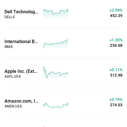
+2.94%
Dell Technologies Inc (Hora Estendida)
452.39
DELL-E
+1.35%
International Business Machines Corp (Hora Estendida)
236.68
IBM-E
+0.11%
Apple Inc. (Extended Hours)
312.48
AAPL.US-E
+0.79%
Amazon.com, Inc. (Extended Hours)
274.03
AMZN.US-E