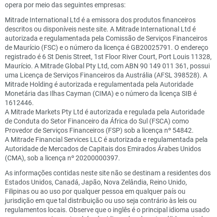
opera por meio das seguintes empresas:
Mitrade International Ltd é a emissora dos produtos financeiros
descritos ou disponíveis neste site. A Mitrade International Ltd é
autorizada e regulamentada pela Comissão de Serviços Financeiros
de Maurício (FSC) e o número da licença é GB20025791. O endereço
registrado é 6 St Denis Street, 1st Floor River Court, Port Louis 11328,
Maurício. A Mitrade Global Pty Ltd, com ABN 90 149 011 361, possui
uma Licença de Serviços Financeiros da Austrália (AFSL 398528). A
Mitrade Holding é autorizada e regulamentada pela Autoridade
Monetária das Ilhas Cayman (CIMA) e o número da licença SIB é
1612446.
A Mitrade Markets Pty Ltd é autorizada e regulada pela Autoridade
de Conduta do Setor Financeiro da África do Sul (FSCA) como
Provedor de Serviços Financeiros (FSP) sob a licença nº 54842.
A Mitrade Financial Services LLC é autorizada e regulamentada pela
Autoridade de Mercados de Capitais dos Emirados Árabes Unidos
(CMA), sob a licença nº 20200000397.
As informações contidas neste site não se destinam a residentes dos
Estados Unidos, Canadá, Japão, Nova Zelândia, Reino Unido,
Filipinas ou ao uso por qualquer pessoa em qualquer país ou
jurisdição em que tal distribuição ou uso seja contrário às leis ou
regulamentos locais. Observe que o inglês é o principal idioma usado