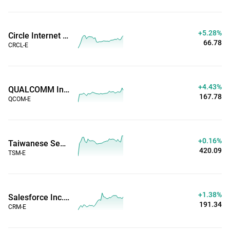
+5.28%
Circle Internet Group Inc (Horas Estendidas)
66.78
CRCL-E
+4.43%
QUALCOMM Inc. (Horas Estendidas)
167.78
QCOM-E
+0.16%
Taiwanese Semiconductor Manufacturing Co. (Horas Estendidas)
420.09
TSM-E
+1.38%
Salesforce Inc. (Horas Estendidas)
191.34
CRM-E