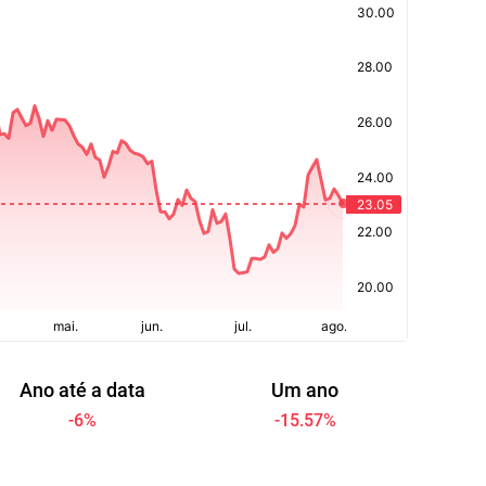
Ano até a data
Um ano
-6
%
-15.57
%