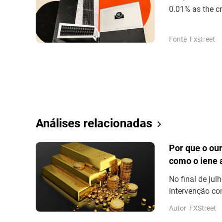
0.01% as the cr
Fonte
Fxstreet
Análises relacionadas
Por que o ou
como o iene 
No final de ju
intervenção co
aproximar de 
Autor
FXStreet
1986, o q