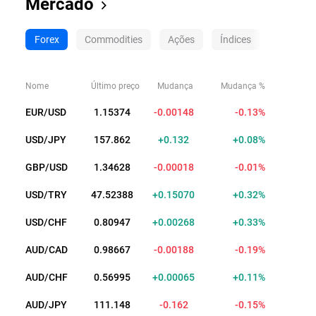
Mercado
Forex
Commodities
Ações
Índices
Criptom
Nome
Último preço
Mudança
Mudança %
EUR/USD
1.15361
-0.00161
-0.14%
USD/JPY
157.861
+0.131
+0.08%
GBP/USD
1.34628
-0.00018
-0.01%
USD/TRY
47.52388
+0.15070
+0.32%
USD/CHF
0.80947
+0.00268
+0.33%
AUD/CAD
0.98669
-0.00186
-0.19%
AUD/CHF
0.56995
+0.00065
+0.11%
AUD/JPY
111.148
-0.162
-0.15%