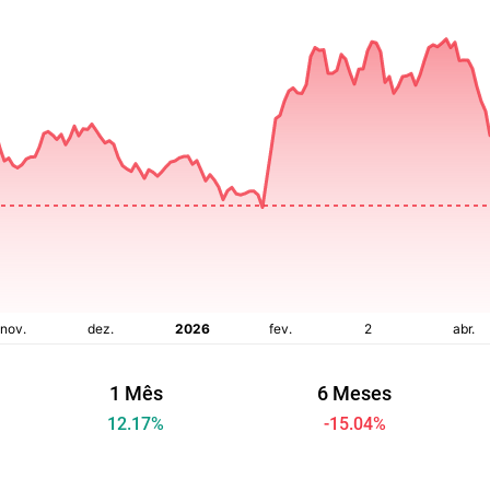
1 Mês
6 Meses
12.17
%
-15.04
%