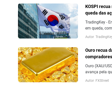
KOSPI recua 
queda das aç
TradingKey - E
em queda, com
6% e a Kioxia 
Autor
TradingKe
Ouro recua d
compradores 
acima de US$
Ouro (XAU/USD)
avança pela qu
desde 18 de jun
Autor
FXStreet