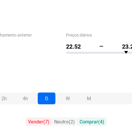
chamento anterior
Preços diários
22.52
23.
2h
4h
D
W
M
Vender
(
7
)
Neutro
(
2
)
Comprar
(
4
)