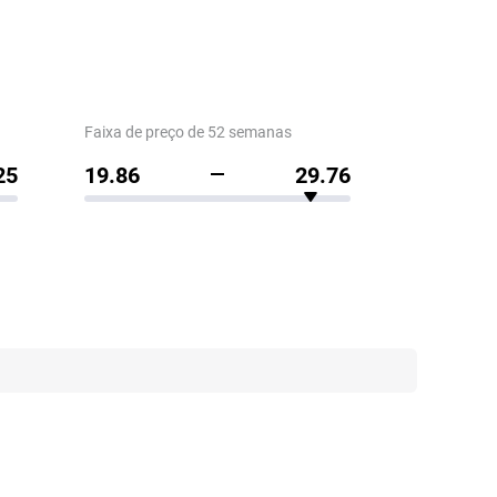
Faixa de preço de 52 semanas
25
19.86
29.76