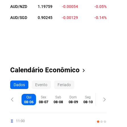
AUD/NZD
1.19748
-0.00065
-0.05%
AUD/SGD
0.90245
-0.00129
-0.14%
Calendário Econômico
Dados
Evento
Feriado
Qui
Sex
Sab
Dom
Seg
08-06
08-07
08-08
08-09
08-10
11:00