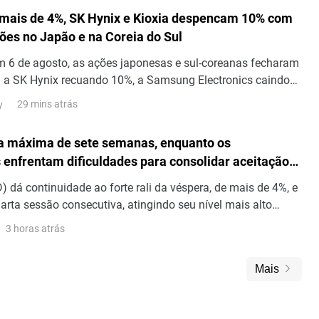
mais de 4%, SK Hynix e Kioxia despencam 10% com
ões no Japão e na Coreia do Sul
m 6 de agosto, as ações japonesas e sul-coreanas fecharam
 a SK Hynix recuando 10%, a Samsung Electronics caindo
despencando mais de 10%.No fechamento, o Índic
29 mins atrás
y
a máxima de sete semanas, enquanto os
enfrentam dificuldades para consolidar aceitação
 4.300
 dá continuidade ao forte rali da véspera, de mais de 4%, e
arta sessão consecutiva, atingindo seu nível mais alto
ho durante a sessão asiática desta quinta-feira.
3 horas atrás
Mais