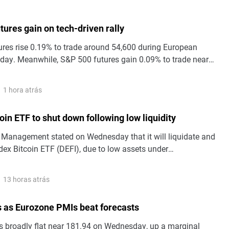
ures gain on tech-driven rally
res rise 0.19% to trade around 54,600 during European
day. Meanwhile, S&P 500 futures gain 0.09% to trade near
sdaq 100 futures decline 0.35%, trading near 29,510.
1 hora atrás
in ETF to shut down following low liquidity
Management stated on Wednesday that it will liquidate and
dex Bitcoin ETF (DEFI), due to low assets under
mited liquidity and operating costs.
13 horas atrás
s as Eurozone PMIs beat forecasts
 broadly flat near 181.94 on Wednesday, up a marginal