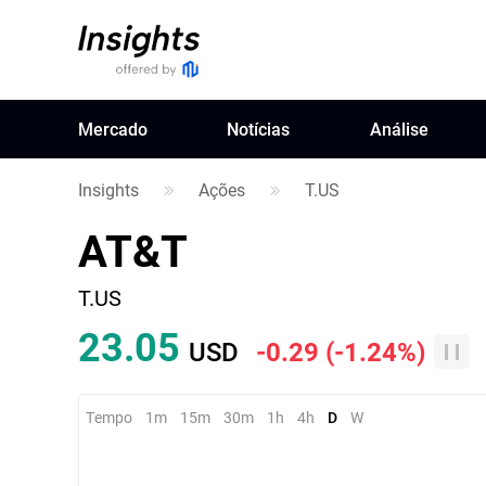
Mercado
Notícias
Análise
Insights
Ações
T.US
AT&T
T.US
23.05
USD
-0.29
(
-1.24%
)
Tempo
1m
15m
30m
1h
4h
D
W