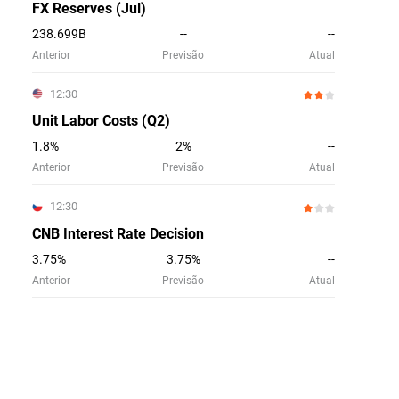
FX Reserves (Jul)
238.699B
--
--
Anterior
Previsão
Atual
12:30
Unit Labor Costs (Q2)
1.8%
2%
--
Anterior
Previsão
Atual
12:30
CNB Interest Rate Decision
3.75%
3.75%
--
Anterior
Previsão
Atual