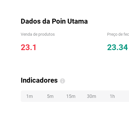
Dados da Poin Utama
Venda de produtos
Preço de fe
23.1
23.34
Indicadores
1m
5m
15m
30m
1h