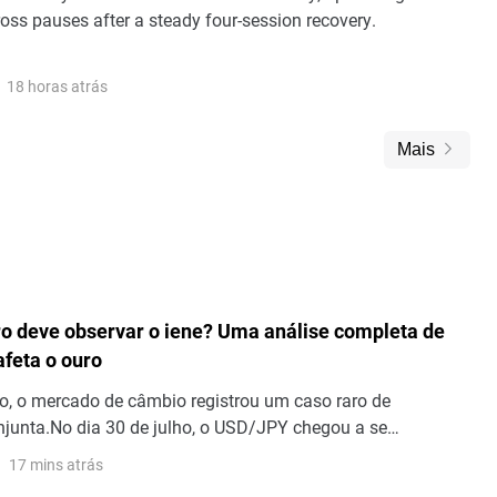
oss pauses after a steady four-session recovery.
18 horas atrás
Mais
ro deve observar o iene? Uma análise completa de
afeta o ouro
lho, o mercado de câmbio registrou um caso raro de
njunta.No dia 30 de julho, o USD/JPY chegou a se
164 em determinado momento, uma nova máxima desde
17 mins atrás