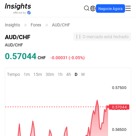
Negocie Agora
Insights
Forex
AUD/CHF
AUD/CHF
O mercado está fechado
AUD/CHF
0.57044
CHF
-0.00031
(
-0.05%
)
Tempo
1m
15m
30m
1h
4h
D
W