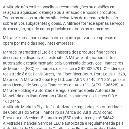
A Mitrade não emite conselhos, recomendações ou opiniões em
relação à aquisição, detenção ou alienação de nossos produtos.
Todos os nossos produtos são derivativos de mercado de balcão
sobre ativos subjacentes globais. A Mitrade fornece apenas serviços
de execução, agindo como princípio em todos os momentos.
Mitrade é uma marca usada em conjunto por várias empresas e
opera por meio das seguintes empresas:
Mitrade International Ltd é a emissora dos produtos financeiros
descritos ou disponíveis neste site. A Mitrade International Ltd é
autorizada e regulamentada pela Comissão de Serviços Financeiros
de Maurício (FSC) e o número da licença é GB20025791. O endereço
registrado é 6 St Denis Street, 1st Floor River Court, Port Louis 11328,
Maurício. A Mitrade Global Pty Ltd, com ABN 90 149 011 361, possui
uma Licença de Serviços Financeiros da Austrália (AFSL 398528). A
Mitrade Holding é autorizada e regulamentada pela Autoridade
Monetária das Ilhas Cayman (CIMA) e o número da licença SIB é
1612446.
A Mitrade Markets Pty Ltd é autorizada e regulada pela Autoridade
de Conduta do Setor Financeiro da África do Sul (FSCA) como
Provedor de Serviços Financeiros (FSP) sob a licença nº 54842.
A Mitrade Financial Services LLC é autorizada e regulamentada pela
Autoridade de Mercados de Capitais dos Emirados Árabes Unidos