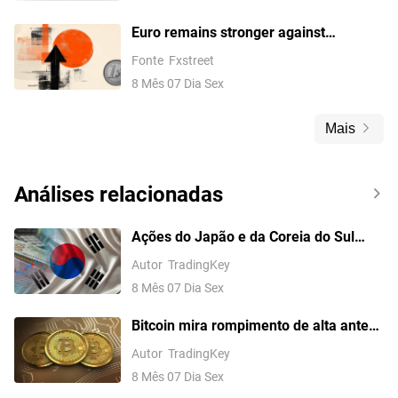
Euro remains stronger against
Canadian Dollar as German Industrial
Fonte
Fxstreet
output beats forecasts
8 Mês 07 Dia Sex
Mais
Análises relacionadas
Ações do Japão e da Coreia do Sul
Fecham em Queda; Kospi Recua 0,6%,
Autor
TradingKey
SK Hynix Cai Quase 5%, SoftBank
8 Mês 07 Dia Sex
Recua Mais de 2%
Bitcoin mira rompimento de alta antes
do Payroll de julho dos EUA?
Autor
TradingKey
8 Mês 07 Dia Sex