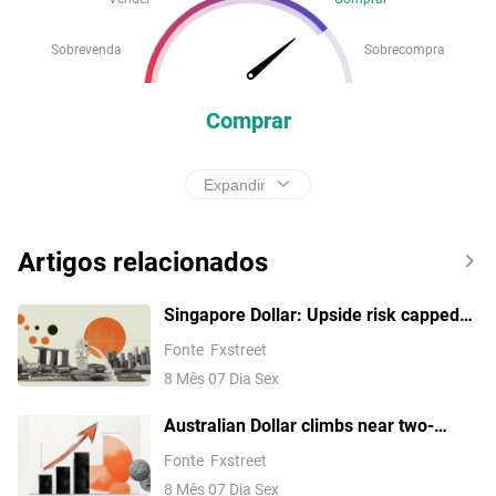
Sobrevenda
Sobrecompra
Comprar
Expandir
Artigos relacionados
Singapore Dollar: Upside risk capped
by 1.2790 against US Dollar – UOB
Fonte
Fxstreet
8 Mês 07 Dia Sex
Australian Dollar climbs near two-
month highs as NFP turns negative
Fonte
Fxstreet
8 Mês 07 Dia Sex