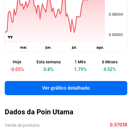
Hoje
Esta semana
1 Mês
6 Meses
A
-0.05
%
0.8
%
1.79
%
4.52
%
Ver gráfico detalhado
Dados da Poin Utama
0.57038
Venda de produtos