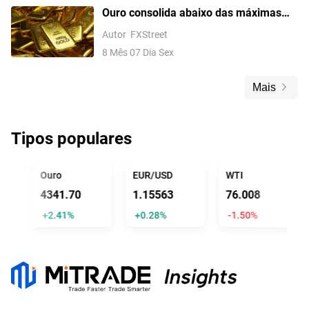
Ouro consolida abaixo das máximas
recentes enquanto força do dólar e
Autor
FXStreet
apostas no Fed limitam ganhos antes
8 Mês 07 Dia Sex
do NFP
Mais
Tipos populares
ICIAL TRUMP
Ouro
EUR/USD
WTI
4341.70
1.15563
76.008
+2.41%
+0.28%
-1.50%