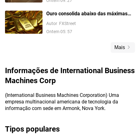
Ontem 09: 27
Ouro consolida abaixo das máximas
recentes enquanto força do dólar e
Autor
FXStreet
apostas no Fed limitam ganhos antes
Ontem 05: 57
do NFP
Mais
Informações de
International Business
Machines Corp
(International Business Machines Corporation) Uma
empresa multinacional americana de tecnologia da
informação com sede em Armonk, Nova York.
Tipos populares