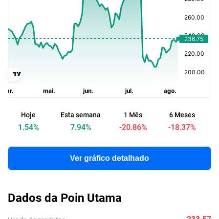
Hoje
Esta semana
1 Mês
6 Meses
A
1.54
%
7.94
%
-20.86
%
-18.37
%
Ver gráfico detalhado
Dados da Poin Utama
233.57