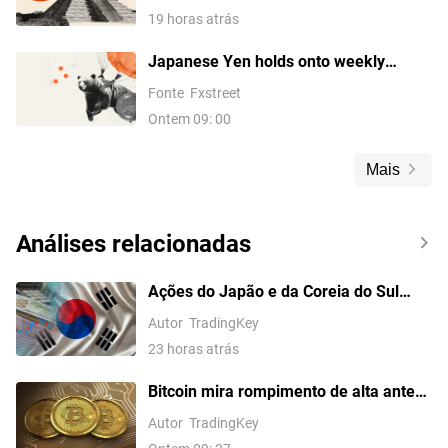
19 horas atrás
Japanese Yen holds onto weekly
losses amid absence of US-Japan
Fonte
Fxstreet
intervention follow-up
Ontem 09: 00
Mais
Análises relacionadas
Ações do Japão e da Coreia do Sul
Fecham em Queda; Kospi Recua 0,6%,
Autor
TradingKey
SK Hynix Cai Quase 5%, SoftBank
23 horas atrás
Recua Mais de 2%
Bitcoin mira rompimento de alta antes
do Payroll de julho dos EUA?
Autor
TradingKey