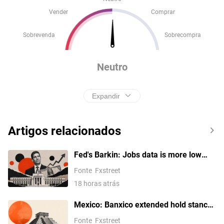
Vender
Comprar
Sobrevenda
Sobrecompra
Neutro
Expandir
Artigos relacionados
Fed's Barkin: Jobs data is more low
hire, low fire
Fonte
Fxstreet
18 horas atrás
Mexico: Banxico extended hold stance
– Societe Generale
Fonte
Fxstreet