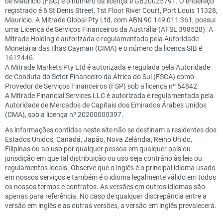
de Maurício (FSC) e o número da licença é GB20025791. O endereço
registrado é 6 St Denis Street, 1st Floor River Court, Port Louis 11328,
Maurício. A Mitrade Global Pty Ltd, com ABN 90 149 011 361, possui
uma Licença de Serviços Financeiros da Austrália (AFSL 398528). A
Mitrade Holding é autorizada e regulamentada pela Autoridade
Monetária das Ilhas Cayman (CIMA) e o número da licença SIB é
1612446.
A Mitrade Markets Pty Ltd é autorizada e regulada pela Autoridade
de Conduta do Setor Financeiro da África do Sul (FSCA) como
Provedor de Serviços Financeiros (FSP) sob a licença nº 54842.
A Mitrade Financial Services LLC é autorizada e regulamentada pela
Autoridade de Mercados de Capitais dos Emirados Árabes Unidos
(CMA), sob a licença nº 20200000397.
As informações contidas neste site não se destinam a residentes dos
Estados Unidos, Canadá, Japão, Nova Zelândia, Reino Unido,
Filipinas ou ao uso por qualquer pessoa em qualquer país ou
jurisdição em que tal distribuição ou uso seja contrário às leis ou
regulamentos locais. Observe que o inglês é o principal idioma usado
em nossos serviços e também é o idioma legalmente válido em todos
os nossos termos e contratos. As versões em outros idiomas são
apenas para referência. No caso de qualquer discrepância entre a
versão em inglês e as outras versões, a versão em inglês prevalecerá.