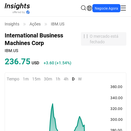
Negocie Agora
Insights
Ações
IBM.US
International Business
O mercado está
Machines Corp
fechado
IBM.US
236.75
USD
+3.60
(
+1.54%
)
Tempo
1m
15m
30m
1h
4h
D
W