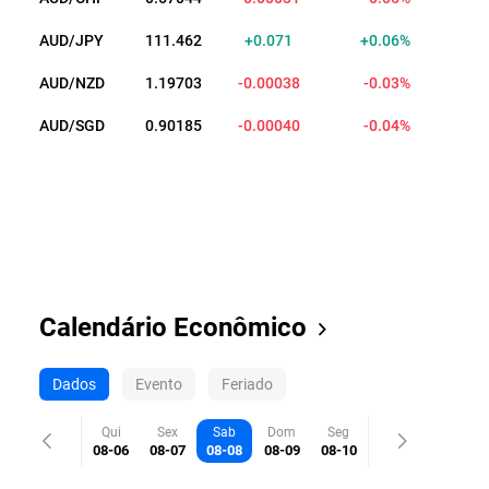
AUD/JPY
111.462
+0.071
+0.06%
AUD/NZD
1.19703
-0.00038
-0.03%
AUD/SGD
0.90185
-0.00040
-0.04%
Calendário Econômico
Dados
Evento
Feriado
Qui
Sex
Sab
Dom
Seg
08-06
08-07
08-08
08-09
08-10