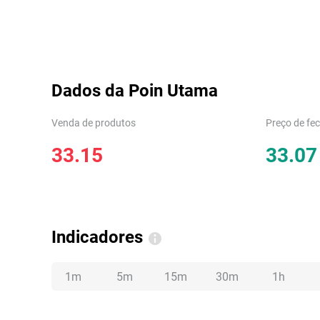
Dados da Poin Utama
Venda de produtos
Preço de fe
33.15
33.07
Indicadores
1m
5m
15m
30m
1h