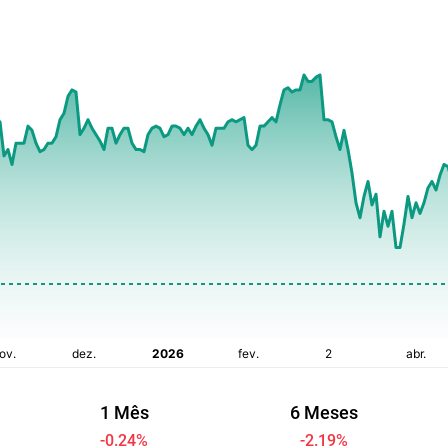
1 Mês
6 Meses
-0.24
%
-2.19
%