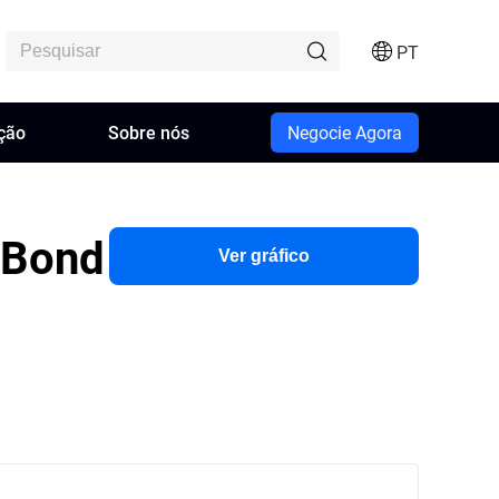
PT
ção
Sobre nós
Negocie Agora
 Bond
Ver gráfico
detalhado