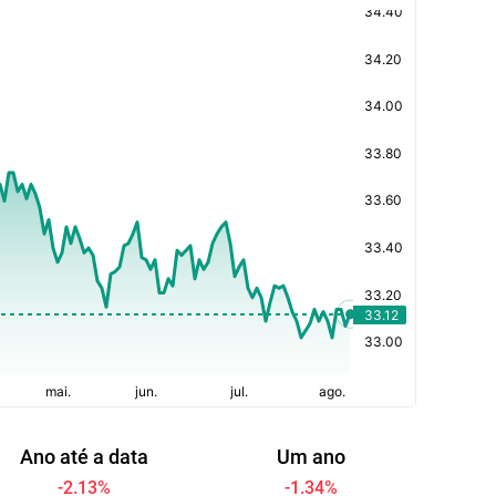
Ano até a data
Um ano
-2.13
%
-1.34
%