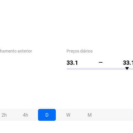
chamento anterior
Preços diários
33.1
33.
2h
4h
D
W
M