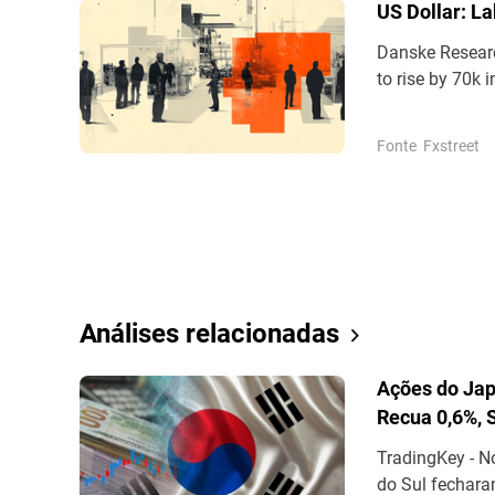
US Dollar: La
Danske Researc
to rise by 70k 
average hourly
Fonte
Fxstreet
Análises relacionadas
Ações do Jap
Recua 0,6%, 
TradingKey - N
do Sul fechara