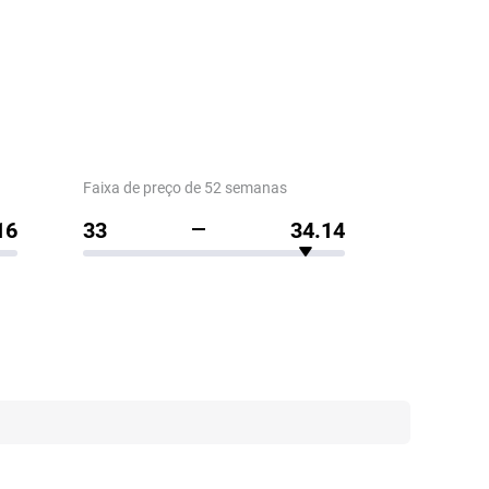
Faixa de preço de 52 semanas
16
33
34.14