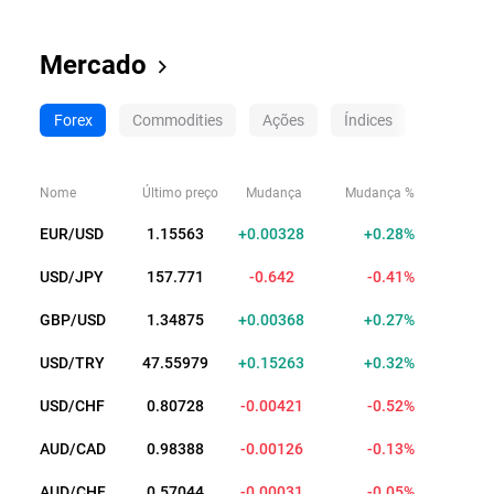
Mercado
Forex
Commodities
Ações
Índices
Criptom
Nome
Último preço
Mudança
Mudança %
EUR/USD
1.15563
+0.00328
+0.28%
USD/JPY
157.771
-0.642
-0.41%
GBP/USD
1.34875
+0.00368
+0.27%
USD/TRY
47.55979
+0.15263
+0.32%
USD/CHF
0.80728
-0.00421
-0.52%
AUD/CAD
0.98388
-0.00126
-0.13%
AUD/CHF
0.57044
-0.00031
-0.05%