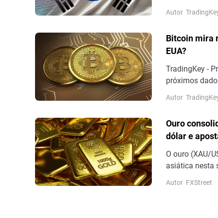
de 0,12%, aos 6
Autor
TradingKe
Bitcoin mira 
EUA?
TradingKey - P
próximos dados
impasse da con
Autor
TradingKe
Ouro consoli
dólar e apos
O ouro (XAU/US
asiática nesta 
movimento de re
Autor
FXStreet
18 de junho.