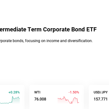
termediate Term Corporate Bond ETF
rporate bonds, focusing on income and diversification.
0.28%
WTI
-1.50%
USD/JPY
76.008
157.771