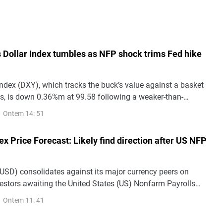
s Dollar Index tumbles as NFP shock trims Fed hike
ndex (DXY), which tracks the buck’s value against a basket
es, is down 0.36%m at 99.58 following a weaker-than-
bs report. The data has eased pressures on the Federal
Ontem 14: 51
 rates, as inflation remains stubbornly above the Fed’s 2%
ex Price Forecast: Likely find direction after US NFP
(USD) consolidates against its major currency peers on
vestors awaiting the United States (US) Nonfarm Payrolls
July, which will be published at 12:30 GMT.
Ontem 11: 41