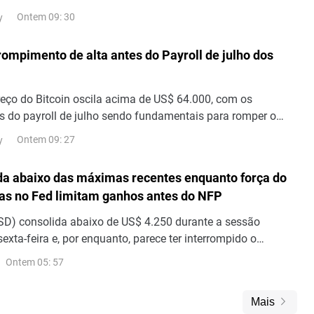
5.606,71 pontos, e o KOSPI, principal ín
Ontem 09: 30
y
rompimento de alta antes do Payroll de julho dos
reço do Bitcoin oscila acima de US$ 64.000, com os
 do payroll de julho sendo fundamentais para romper o
solidação.Em 7 de agosto, o preço do Bitcoin ( BTC) c
Ontem 09: 27
y
da abaixo das máximas recentes enquanto força do
tas no Fed limitam ganhos antes do NFP
D) consolida abaixo de US$ 4.250 durante a sessão
sexta-feira e, por enquanto, parece ter interrompido o
tração do dia anterior a partir de seu nível mais alto desde
Ontem 05: 57
Mais