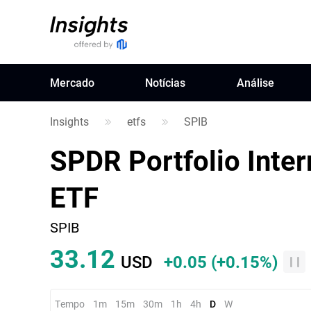
Mercado
Notícias
Análise
Insights
etfs
SPIB
SPDR Portfolio Inte
ETF
SPIB
33.12
USD
+0.05
(
+0.15%
)
Tempo
1m
15m
30m
1h
4h
D
W