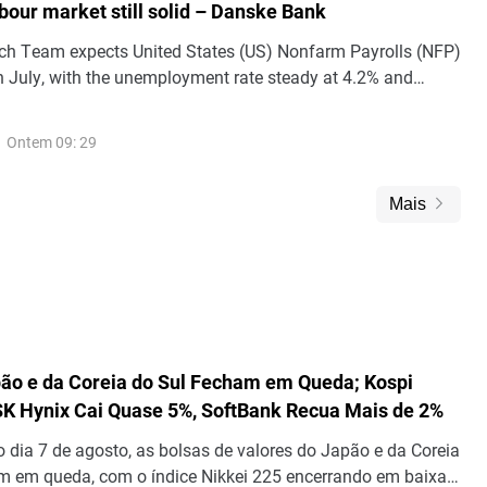
bour market still solid – Danske Bank
h Team expects United States (US) Nonfarm Payrolls (NFP)
in July, with the unemployment rate steady at 4.2% and
 earnings up 0.3% m/m.
Ontem 09: 29
Mais
ão e da Coreia do Sul Fecham em Queda; Kospi
SK Hynix Cai Quase 5%, SoftBank Recua Mais de 2%
o dia 7 de agosto, as bolsas de valores do Japão e da Coreia
m em queda, com o índice Nikkei 225 encerrando em baixa