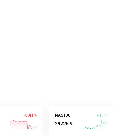
-0.41%
NAS100
+1.16%
AUD/USD
29725.9
0.70647