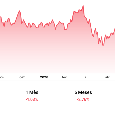
1 Mês
6 Meses
-1.03
%
-2.76
%