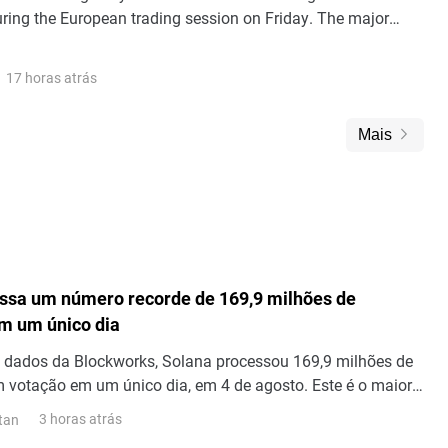
uring the European trading session on Friday. The major
dges down as the US Dollar ticks up, while investors shift
the United States (US) Nonfarm Payrolls (NFP) data release
17 horas atrás
Mais
ssa um número recorde de 169,9 milhões de
m um único dia
 dados da Blockworks, Solana processou 169,9 milhões de
 votação em um único dia, em 4 de agosto. Este é o maior
sações em um único dia já registrado na rede. Transações
3 horas atrás
tan
ltram as mensagens que os validadores enviam uns aos