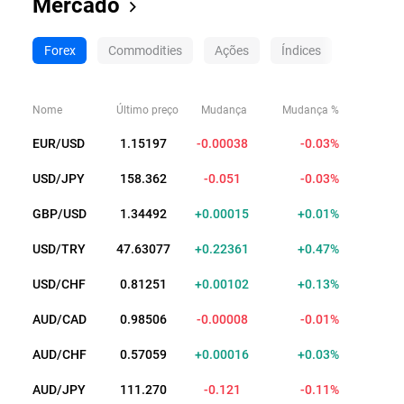
Mercado
Forex
Commodities
Ações
Índices
ETFs
Nome
Último preço
Mudança
Mudança %
EUR/USD
1.15222
-0.00013
-0.01%
USD/JPY
158.368
-0.045
-0.03%
GBP/USD
1.34485
+0.00022
+0.02%
USD/TRY
47.63071
+0.22355
+0.47%
USD/CHF
0.81251
+0.00102
+0.13%
AUD/CAD
0.98502
-0.00012
-0.01%
AUD/CHF
0.57034
+0.00041
+0.07%
AUD/JPY
111.277
-0.114
-0.10%