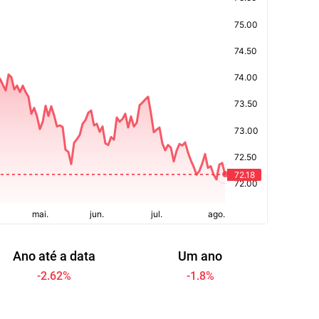
Ano até a data
Um ano
-2.62
%
-1.8
%