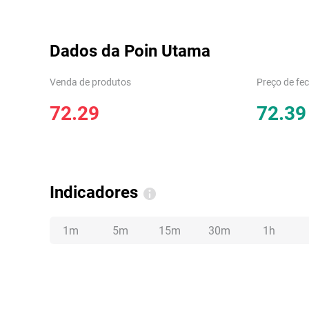
Dados da Poin Utama
Venda de produtos
Preço de fe
72.29
72.39
Indicadores
1m
5m
15m
30m
1h