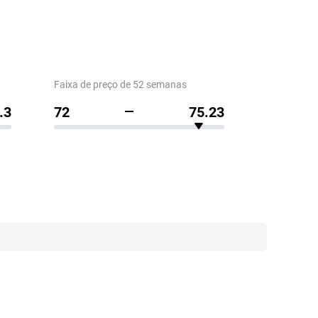
Faixa de preço de 52 semanas
.3
72
75.23