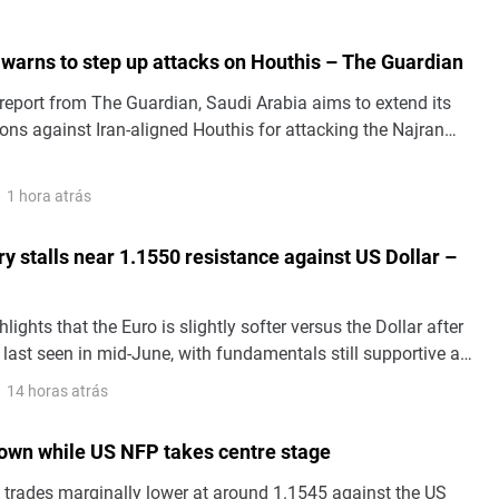
 warns to step up attacks on Houthis – The Guardian
report from The Guardian, Saudi Arabia aims to extend its
ions against Iran-aligned Houthis for attacking the Najran
 is located in its southern region, and Yemeni government
1 hora atrás
y stalls near 1.1550 resistance against US Dollar –
lights that the Euro is slightly softer versus the Dollar after
 last seen in mid-June, with fundamentals still supportive as
urn. Spot has nearly converged with their fair value based on
14 horas atrás
rmany–US spread.
own while US NFP takes centre stage
 trades marginally lower at around 1.1545 against the US