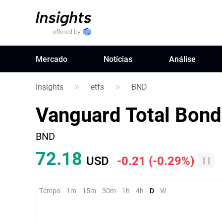
Mercado
Notícias
Análise
Insights
etfs
BND
Vanguard Total Bond
BND
72.18
USD
-0.21
(
-0.29%
)
Tempo
1m
15m
30m
1h
4h
D
W