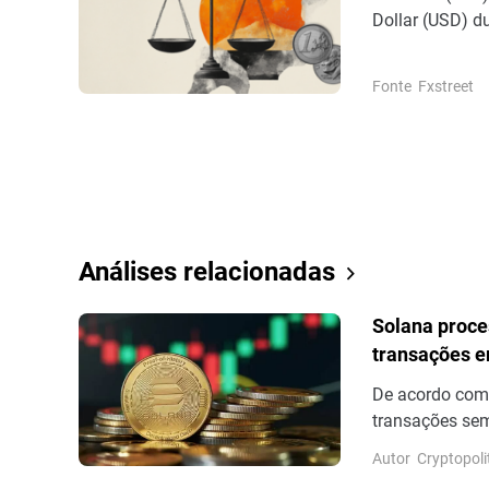
Dollar (USD) d
currency pair e
their focus to 
Fonte
Fxstreet
on Friday.
Análises relacionadas
Solana proce
transações e
De acordo com
transações sem
número de tran
Autor
Cryptopoli
sem votação fi