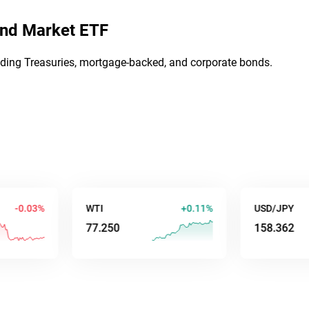
ond Market ETF
uding Treasuries, mortgage-backed, and corporate bonds.
01%
WTI
+0.11%
USD/JPY
77.254
158.368