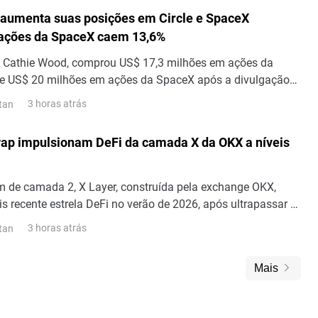
ncordar com os blocos; portanto, esse número representa o
aumenta suas posições em Circle e SpaceX
 transações.
 ações da SpaceX caem 13,6%
de Cathie Wood, comprou US$ 17,3 milhões em ações da
 de US$ 20 milhões em ações da SpaceX após a divulgação
 do segundo trimestre, visto que as ações da SpaceX caíram
3 horas atrás
tan
ap impulsionam DeFi da camada X da OKX a níveis
m de camada 2, X Layer, construída pela exchange OKX,
s recente estrela DeFi no verão de 2026, após ultrapassar a
00 milhões em valor total bloqueado (TVL) DeFi e US$ 2
3 horas atrás
tan
rta de stablecoins. Esses marcos da X Layer ocorreram após
as plataformas DeFi Aave e Uniswap...
Mais