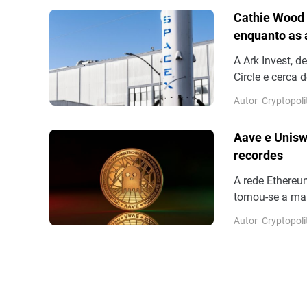
outros para co
Cathie Wood 
volume real de
enquanto as
A Ark Invest, 
Circle e cerca
dos resultados
Autor
Cryptopoli
13,6%.
Aave e Unisw
recordes
A rede Ethereu
tornou-se a mai
marca de US$ 1
Autor
Cryptopoli
bilhões em ofe
a integração d