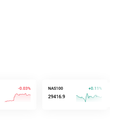
-0.03%
NAS100
+0.11%
AUD/USD
29416.9
0.70264