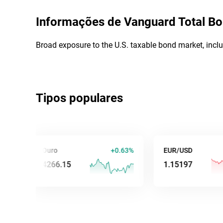
Informações de
Vanguard Total B
Broad exposure to the U.S. taxable bond market, incl
Tipos populares
Ouro
+0.63%
EUR/USD
-0.
4266.16
1.15222