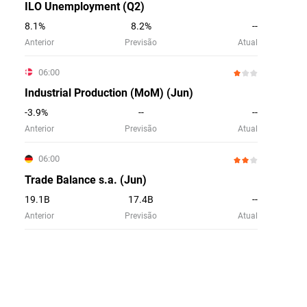
ILO Unemployment (Q2)
8.1%
8.2%
--
Anterior
Previsão
Atual
06:00
Industrial Production (MoM) (Jun)
-3.9%
--
--
Anterior
Previsão
Atual
06:00
Trade Balance s.a. (Jun)
19.1B
17.4B
--
Anterior
Previsão
Atual