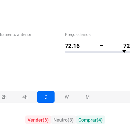
chamento anterior
Preços diários
72.16
72
2h
4h
D
W
M
Vender
(
6
)
Neutro
(
3
)
Comprar
(
4
)