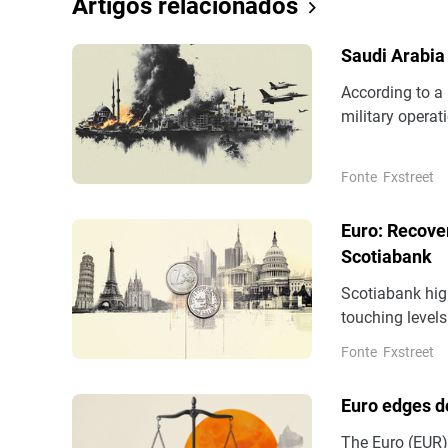
Artigos relacionados
Saudi Arabia
According to a 
military operat
province, which
troops.
Fonte
Fxstreet
Euro: Recover
Scotiabank
Scotiabank high
touching levels
yield spreads t
Fonte
Fxstreet
the 2-year Ge
Euro edges d
The Euro (EUR)