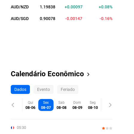
AUD/NZD
1.19832
+0.00091
+0.08%
AUD/SGD
0.90110
-0.00115
-0.13%
Calendário Econômico
Dados
Evento
Feriado
Qui
Sex
Sab
Dom
Seg
08-06
08-07
08-08
08-09
08-10
05:30