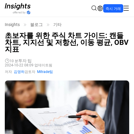
즉시 거래
Insights
블로그
기타
초보자를 위한 주식 차트 가이드: 캔들
차트, 지지선 및 저항선, 이동 평균, OBV
지표
투자 팁
10
분
2024-10-22 08:09 업데이트됨
저자
김영하
검토자
Mitrade팀