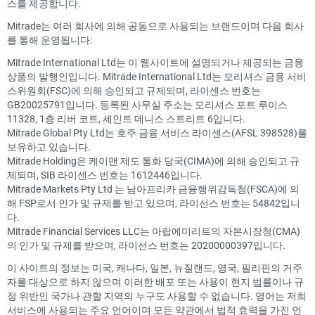
스를 제공합니다.
Mitrade는 여러 회사에 의해 공동으로 사용되는 브랜드이며 다음 회사
를 통해 운영됩니다:
Mitrade International Ltd는 이 웹사이트에 설명되거나 제공되는 금융
상품의 발행인입니다. Mitrade International Ltd는 모리셔스 금융 서비
스위원회(FSC)에 의해 승인되고 규제되며, 라이센스 번호는
GB20025791입니다. 등록된 사무실 주소는 모리셔스 포트 루이스
11328, 1층 리버 코트, 세인트 데니스 스트리트 6입니다.
Mitrade Global Pty Ltd는 호주 금융 서비스 라이센스(AFSL 398528)를
보유하고 있습니다.
Mitrade Holding은 케이맨 제도 통화 당국(CIMA)에 의해 승인되고 규
제되며, SIB 라이센스 번호는 1612446입니다.
Mitrade Markets Pty Ltd 는 남아프리카 금융행위감독청(FSCA)에 의
해 FSP로서 인가 및 규제를 받고 있으며, 라이선스 번호는 54842입니
다.
Mitrade Financial Services LLC는 아랍에미리트의 자본시장청(CMA)
의 인가 및 규제를 받으며, 라이선스 번호는 20200000397입니다.
이 사이트의 정보는 미국, 캐나다, 일본, 뉴질랜드, 영국, 필리핀의 거주
자를 대상으로 하지 않으며 이러한 배포 또는 사용이 현지 법률이나 규
정 위반인 국가나 관할 지역의 누구도 사용할 수 없습니다. 영어는 저희
서비스에 사용되는 주요 언어이며 모든 약관에서 법적 효력을 가진 언