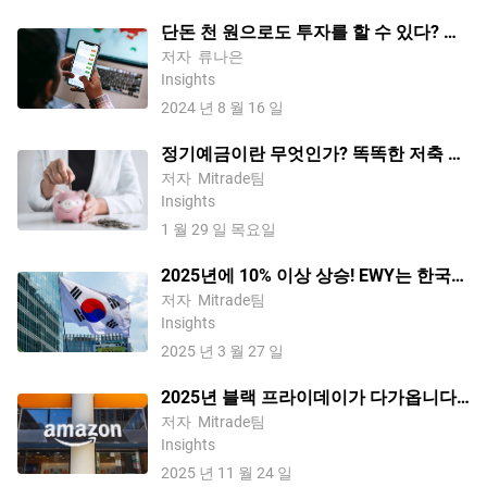
단돈 천 원으로도 투자를 할 수 있다? 당
신이 몰랐던 소액투자 팁! – 소액투자의
저자
류나은
Insights
대표적 유형 및 소액 주식 투자를 할 수
2024 년 8 월 16 일
있는 방법 등
정기예금이란 무엇인가? 똑똑한 저축 전
략 가이드
저자
Mitrade팀
Insights
1 월 29 일 목요일
2025년에 10% 이상 상승! EWY는 한국
시장에서 주목해야 할 ETF입니다!
저자
Mitrade팀
Insights
2025 년 3 월 27 일
2025년 블랙 프라이데이가 다가옵니다!
어떤 주식이 변동성을 보이게 될까요?
저자
Mitrade팀
Insights
2025 년 11 월 24 일