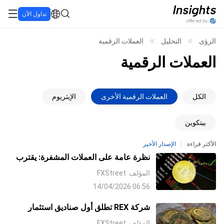
تداول الآن
الرؤى
التحليل
العملات الرقمية
العملات الرقمية
الكل
العملات الرقمية الأخرى
الإيثريوم
بيتكوين
الأكثر قراءة
الإصدار الأخير
نظرة عامة على العملات المشفرة: يقترب
البيتكوين من 75,000 دولار وسط الصفقة
المؤلف
FXStreet
الكبرى الأمريكية – Aave وAlgorand
06:56 14/04/2026
وEthereum تتصدر المكاسب
شركة REX تطلق أول صناديق استثمار
متداولة فورية في الولايات المتحدة للريبل
المؤلف
FXStreet