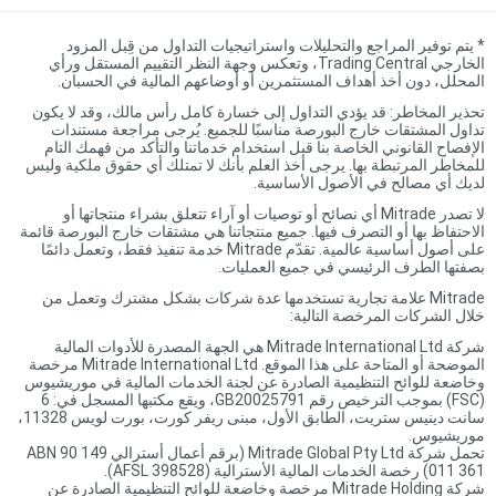
*
يتم توفير المراجع والتحليلات واستراتيجيات التداول من قِبل المزود
الخارجي Trading Central، وتعكس وجهة النظر التقييم المستقل ورأي
المحلل، دون أخذ أهداف المستثمرين أو أوضاعهم المالية في الحسبان.
تحذير المخاطر: قد يؤدي التداول إلى خسارة كامل رأس مالك، وقد لا يكون
تداول المشتقات خارج البورصة مناسبًا للجميع. يُرجى مراجعة مستندات
الإفصاح القانوني الخاصة بنا قبل استخدام خدماتنا والتأكد من فهمك التام
للمخاطر المرتبطة بها. يرجى أخذ العلم بأنك لا تمتلك أي حقوق ملكية وليس
لديك أي مصالح في الأصول الأساسية.
لا تصدر Mitrade أي نصائح أو توصيات أو آراء تتعلق بشراء منتجاتها أو
الاحتفاظ بها أو التصرف فيها. جميع منتجاتنا هي مشتقات خارج البورصة قائمة
على أصول أساسية عالمية. تقدّم Mitrade خدمة تنفيذ فقط، وتعمل دائمًا
بصفتها الطرف الرئيسي في جميع العمليات.
Mitrade علامة تجارية تستخدمها عدة شركات بشكل مشترك وتعمل من
خلال الشركات المرخصة التالية:
شركة Mitrade International Ltd هي الجهة المصدرة للأدوات المالية
الموضحة أو المتاحة على هذا الموقع. Mitrade International Ltd مرخصة
وخاضعة للوائح التنظيمية الصادرة عن لجنة الخدمات المالية في موريشيوس
(FSC) بموجب الترخيص رقم GB20025791، ويقع مكتبها المسجل في: 6
سانت دينيس ستريت، الطابق الأول، مبنى ريفر كورت، بورت لويس 11328،
موريشيوس.
تحمل شركة Mitrade Global Pty Ltd (برقم أعمال أسترالي ABN 90 149
011 361) رخصة الخدمات المالية الأسترالية (AFSL 398528).
شركة Mitrade Holding مرخصة وخاضعة للوائح التنظيمية الصادرة عن