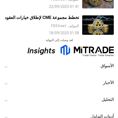
ودوجكوين
01:41 22/09/2025
تخطط مجموعة CME لإطلاق خيارات العقود
الآجلة للريبل XRP وسولانا في أكتوبر
المؤلف
FXStreet
01:58 18/09/2025
لقد وصلت إلى النهاية.
الأسواق
الأخبار
التحليل
أدوات التداول