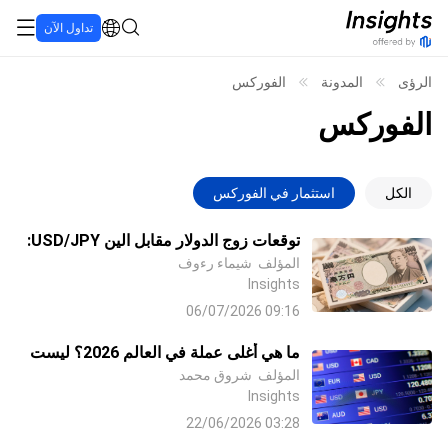
تداول الآن
الرؤى
المدونة
الفوركس
الفوركس
الكل
استثمار في الفوركس
توقعات زوج الدولار مقابل الين USD/JPY:
المؤلف
شيماء رءوف
هل يواصل الين الياباني الهبوط؟
Insights
09:16 06/07/2026
ما هي أغلى عملة في العالم 2026؟ ليست
المؤلف
الدولار أو اليورو!
شروق محمد
Insights
03:28 22/06/2026