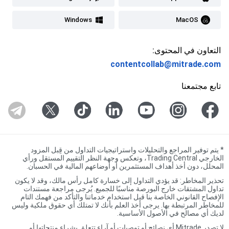
Windows
MacOS
التعاون في المحتوى:
contentcollab@mitrade.com
تابع مجتمعنا
*
يتم توفير المراجع والتحليلات واستراتيجيات التداول من قِبل المزود
الخارجي Trading Central، وتعكس وجهة النظر التقييم المستقل ورأي
المحلل، دون أخذ أهداف المستثمرين أو أوضاعهم المالية في الحسبان.
تحذير المخاطر: قد يؤدي التداول إلى خسارة كامل رأس مالك، وقد لا يكون
تداول المشتقات خارج البورصة مناسبًا للجميع. يُرجى مراجعة مستندات
الإفصاح القانوني الخاصة بنا قبل استخدام خدماتنا والتأكد من فهمك التام
للمخاطر المرتبطة بها. يرجى أخذ العلم بأنك لا تمتلك أي حقوق ملكية وليس
لديك أي مصالح في الأصول الأساسية.
لا تصدر Mitrade أي نصائح أو توصيات أو آراء تتعلق بشراء منتجاتها أو