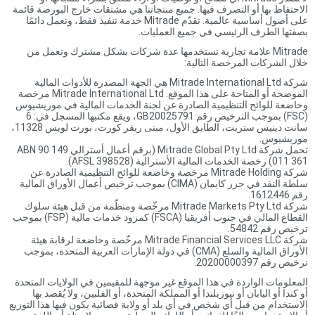
الاحتفاظ بها أو التصرف فيها. جميع منتجاتنا هي مشتقات خارج البورصة قائمة
على أصول أساسية عالمية. تقدّم Mitrade خدمة تنفيذ فقط، وتعمل دائمًا
بصفتها الطرف الرئيسي في جميع العمليات.
Mitrade علامة تجارية تستخدمها عدة شركات بشكل مشترك وتعمل من
خلال الشركات المرخصة التالية:
شركة Mitrade International Ltd هي الجهة المصدرة للأدوات المالية
الموضحة أو المتاحة على هذا الموقع. Mitrade International Ltd مرخصة
وخاضعة للوائح التنظيمية الصادرة عن لجنة الخدمات المالية في موريشيوس
(FSC) بموجب الترخيص رقم GB20025791، ويقع مكتبها المسجل في: 6
سانت دينيس ستريت، الطابق الأول، مبنى ريفر كورت، بورت لويس 11328،
موريشيوس.
تحمل شركة Mitrade Global Pty Ltd (برقم أعمال أسترالي ABN 90 149
011 361) رخصة الخدمات المالية الأسترالية (AFSL 398528).
شركة Mitrade Holding مرخصة وخاضعة للوائح التنظيمية الصادرة عن
سلطة النقد في جزر كايمان (CIMA) بموجب ترخيص أعمال الأوراق المالية
رقم 1612446.
شركة Mitrade Markets Pty Ltd مرخّصة ومنظّمة من قبل هيئة سلوك
القطاع المالي في جنوب أفريقيا (FSCA) كمزود خدمات مالية (FSP) بموجب
ترخيص رقم 54842.
شركة Mitrade Financial Services LLC مرخّصة وخاضعة لرقابة هيئة
الأوراق المالية والسلع (CMA) في دولة الإمارات العربية المتحدة، بموجب
ترخيص رقم 20200000397.
المعلومات الواردة في هذا الموقع غير موجهة للمقيمين في الولايات المتحدة
أو كندا أو اليابان أو نيوزيلندا أو المملكة المتحدة، أو الفلبين، ولا يُقصد بها
الاستخدام من قبل أي شخص في أي بلد أو ولاية قضائية يكون فيها هذا التوزيع