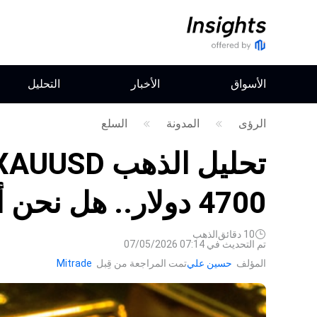
الأسواق
الأخبار
التحليل
الرؤى
المدونة
السلع
4700 دولار.. هل نحن أمام انطلاقة جديد؟
10
دقائق
الذهب
تم التحديث في 07:14 07/05/2026
المؤلف
حسين علي
تمت المراجعة من قِبل
Mitrade