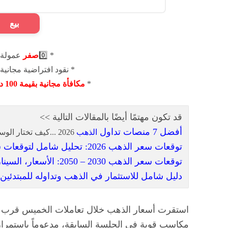
بيع
* 0️⃣
صفر
عمولة 
* نقود افتراضية مجانية
*
مكافأة مجانية بقيمة 100 دولار أمريكي
قد تكون مهتمًا أيضًا بالمقالات التالية >>
أفضل 7 منصات تداول
الذهب
2026 ...كيف تختار الوسيط المناسب؟ (تحديث فبراير)
توقعات سعر الذهب 2026: تحليل شامل لتوقعات سعر الذهب وفرص استثمار الذهب
توقعات سعر الذهب 2030 – 2050: الأسعار، السيناريوهات، الاستراتيجيات، وفرص الاستثمار المستقبلية
دليل شامل للاستثمار في الذهب وتداوله للمبتدئين
استقرت أسعار الذهب خلال تعاملات الخميس قرب أ
مكاسب قوية في الجلسة السابقة، مدعوماً باستمرار