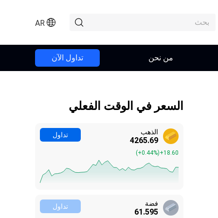
AR
من نحن
تداول الآن
السعر في الوقت الفعلي
الذهب
تداول
4265.69
(
+0.44%
)
+18.60
فضة
تداول
61.593