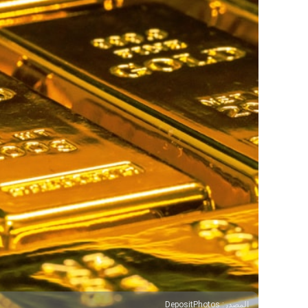
المصدر
:
DepositPhotos