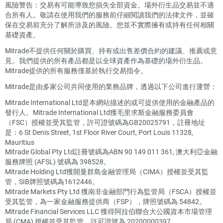
風險警告：交易有可能導致您損失全部資金。場外衍生品交易並不適
合所有人。敬請在使用我們的服務前仔細閱讀我們的法律文件，並確
保在交易前充分了解所涉及的風險。您並不實際擁有或持有任何相關
基礎資產。
Mitrade不提供任何關於購買、持有或出售差價合約的建議、推薦或意
見。我們提供的所有產品都是以全球資產作為基礎的場外衍生品。
Mitrade提供的所有服務僅基於執行交易指令。
Mitrade是由多家公司共同使用的業務品牌，透過以下公司進行運營：
Mitrade International Ltd是本網站描述的或可提供使用的金融產品的
發行人。Mitrade International Ltd獲毛里求斯金融服務委員會
（FSC）授權並受其監管，許可證號碼為GB20025791，註冊地址
是：6 St Denis Street, 1st Floor River Court, Port Louis 11328,
Mauritius
Mitrade Global Pty Ltd註冊號碼為ABN 90 149 011 361, 澳大利亞金融
服務牌照 (AFSL) 號碼為 398528。
Mitrade Holding Ltd獲開曼群島金融管理局（CIMA）授權並受其監
管，SIB牌照號碼為1612446。
Mitrade Markets Pty Ltd 獲南非金融部門行為監管局（FSCA）授權並
受其監管，為一家金融服務提供商（FSP），牌照號碼為 54842。
Mitrade Financial Services LLC 獲得阿拉伯聯合大公國資本市場管理
局 (CMA) 授權並受其監管，許可證號為 20200000397。