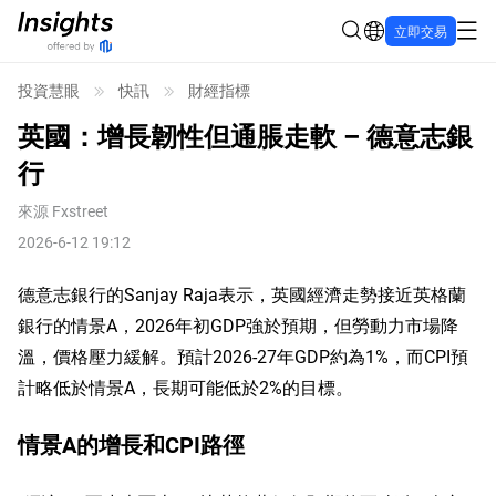
立即交易
投資慧眼
快訊
財經指標
英國：增長韌性但通脹走軟 – 德意志銀
行
來源
Fxstreet
2026-6-12 19:12
德意志銀行的Sanjay Raja表示，英國經濟走勢接近英格蘭
銀行的情景A，2026年初GDP強於預期，但勞動力市場降
溫，價格壓力緩解。預計2026-27年GDP約為1%，而CPI預
計略低於情景A，長期可能低於2%的目標。
情景A的增長和CPI路徑