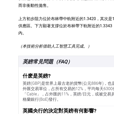
而非衝動性拋售。
上方初步阻力位於布林帶中軌附近的1.3420，其次是10
供應區。下方顯著支撐位於布林帶下軌附近的1.33
內。
（本技術分析借助人工智慧工具完成。）
英鎊常見問題（FAQ）
什麽是英鎊?
英鎊(GBP)是世界上最古老的貨幣(公元886年)
外匯交易單位，占所有交易的12%，平均每天630
「Cable」，占外匯的11%，英鎊/日元，或被交易員稱
格蘭銀行(BoE)發行。
英國央行的決定對英鎊有何影響?