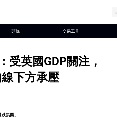
頭條
交易工具
：受英國GDP關注，
均線下方承壓
看跌氛圍。