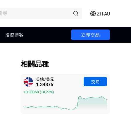
ZH-AU
投資博客
立即交易
相關品種
英鎊/美元
交易
1.34875
+0.00368
(
+0.27%
)