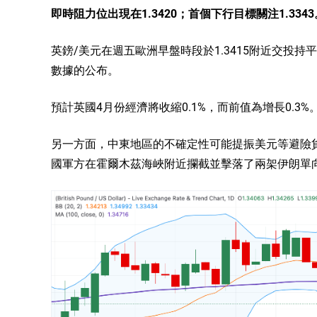
即時阻力位出現在1.3420；首個下行目標關注1.3343
英鎊/美元在週五歐洲早盤時段於1.3415附近交投
數據的公布。
預計英國4月份經濟將收縮0.1%，而前值為增長0.
另一方面，中東地區的不確定性可能提振美元等避險
國軍方在霍爾木茲海峽附近攔截並擊落了兩架伊朗單