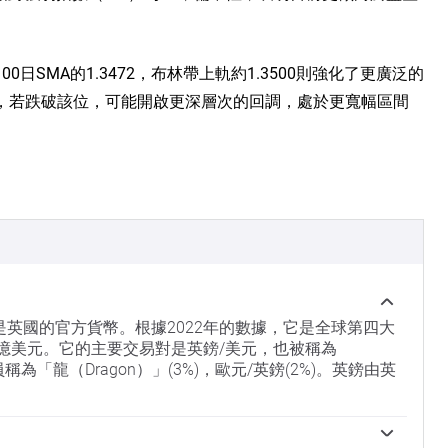
0日SMA的1.3472，布林帶上軌約1.3500則強化了更廣泛的
43，若跌破該位，可能開啟更深層次的回調，處於更寬幅區間
，也是英國的官方貨幣。根據2022年的數據，它是全球第四大
0億美元。它的主要交易對是英鎊/美元，也被稱為
為「龍（Dragon）」(3%)，歐元/英鎊(2%)。英鎊由英