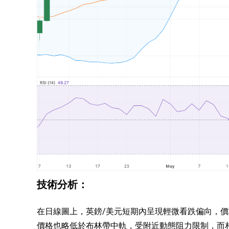
技術分析：
在日線圖上，英鎊/美元短期內呈現輕微看跌偏向，價
價格也略低於布林帶中軌，受附近動態阻力限制，而相