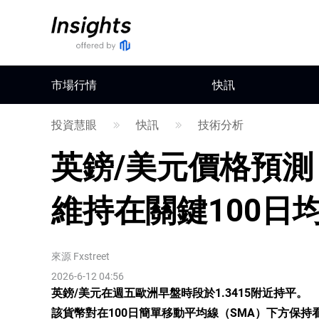
市場行情
快訊
投資慧眼
快訊
技術分析
英鎊/美元價格預測
維持在關鍵100日
來源
Fxstreet
2026-6-12 04:56
英鎊/美元在週五歐洲早盤時段於1.3415附近持平。
該貨幣對在100日簡單移動平均線（SMA）下方保持