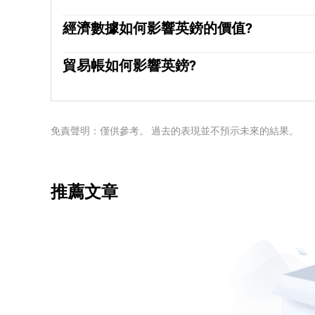
「影響英鎊價值的唯一最重要的因素是英格蘭銀行
「物價穩定」的主要目標——穩定在2%左右的通
經濟數據如何影響英鎊的價值?
英國央行將試圖通過提高利率來控製通脹，從而提
「公布的數據可以衡量經濟的健康狀況，並可能影響
為更高的利率使英國成為對全球投資者更具吸引力
都可以影響英鎊的走勢。強勁的經濟有利於英鎊。
貿易帳如何影響英鎊?
象。在這種情況下，英國央行將考慮降低利率以降
利率，這將直接推高英鎊。否則，如果經濟數據疲
長的項目。」
「英鎊的另一個重要數據是貿易帳。該指標衡量的
額。如果一個國家生產非常受歡迎的出口產品，其
額外需求。因此，凈貿易余額為正會使貨幣走強，
免責聲明：僅供參考。 過去的表現並不預示未來的結果。
推薦文章