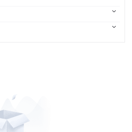
決定的貨幣政策。英國央行的決定是基於它是否實現了
脹率。實現這一目標的主要工具是調整利率。當通脹過高時，
高個人和企業獲得信貸的成本。這總體上對英鎊有利，因
英鎊的價值。GDP、製造業和服務業pmi以及就業等指標
的投資場所。當通脹降得太低時，這是經濟增長放緩的跡
這不僅會吸引更多的外國投資，還可能鼓勵英國央行提高
低信貸成本，這樣企業就會借入更多資金，投資於促進增
軟，英鎊可能會下跌。」
是一個國家在一定時期內出口收入與進口支出之間的差
貨幣將純粹受益於尋求購買這些商品的外國買家所創造的
反之亦然。」