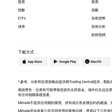
股票
股票
指數
指數
ETFs
加密貨幣
債券
技術分析
財經指標
下載方式
App Store
Google Play
MacOS
*
參考、分析和交易策略由提供商Trading Central提
風險警告：交易有可能導致您損失全部資金。場外衍生品交
有任何相關基礎資產。
Mitrade不提供任何關於購買、持有或出售差價合約的建議
Mitrade是由多家公司共同使用的業務品牌，透過以下公司進