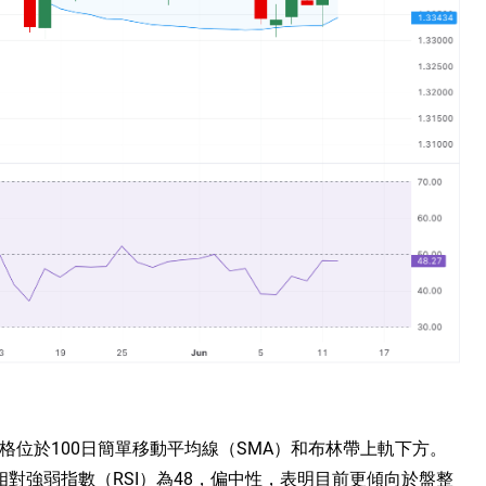
格位於100日簡單移動平均線（SMA）和布林帶上軌下方。
對強弱指數（RSI）為48，偏中性，表明目前更傾向於盤整