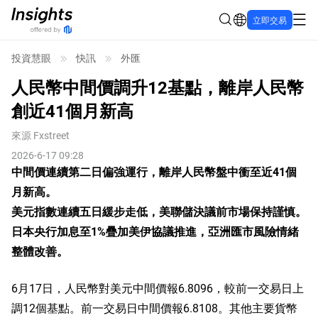
立即交易
投資慧眼
快訊
外匯
人民幣中間價調升12基點，離岸人民幣
創近41個月新高
來源
Fxstreet
2026-6-17 09:28
中間價連續第二日偏強運行，離岸人民幣盤中衝至近41個
月新高。
美元指數連續五日緩步走低，美聯儲決議前市場保持謹慎。
日本央行加息至1%疊加美伊協議推進，亞洲匯市風險情緒
整體改善。
6月17日，人民幣對美元中間價報6.8096，較前一交易日上
調12個基點。前一交易日中間價報6.8108。其他主要貨幣