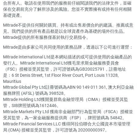
合所有人。敬請在使用我們的服務前仔細閱讀我們的法律文件，並確
保在交易前充分了解所涉及的風險。您並不實際擁有或持有任何相關
基礎資產。
Mitrade不提供任何關於購買、持有或出售差價合約的建議、推薦或意
見。我們提供的所有產品都是以全球資產作為基礎的場外衍生品。
Mitrade提供的所有服務僅基於執行交易指令。
Mitrade是由多家公司共同使用的業務品牌，透過以下公司進行運營：
Mitrade International Ltd是本網站描述的或可提供使用的金融產品的
發行人。Mitrade International Ltd獲毛里求斯金融服務委員會
（FSC）授權並受其監管，許可證號碼為GB20025791，註冊地址
是：6 St Denis Street, 1st Floor River Court, Port Louis 11328,
Mauritius
Mitrade Global Pty Ltd註冊號碼為ABN 90 149 011 361, 澳大利亞金融
服務牌照 (AFSL) 號碼為 398528。
Mitrade Holding Ltd獲開曼群島金融管理局（CIMA）授權並受其監
管，SIB牌照號碼為1612446。
Mitrade Markets Pty Ltd 獲南非金融部門行為監管局（FSCA）授權並
受其監管，為一家金融服務提供商（FSP），牌照號碼為 54842。
Mitrade Financial Services LLC 獲得阿拉伯聯合大公國資本市場管理
局 (CMA) 授權並受其監管，許可證號為 20200000397。