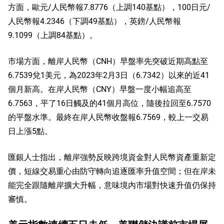
方面，歐元/人民幣報7.8776（上調140基點），100日元/
人民幣報4.2346（下調49基點），英鎊/人民幣報
9.1099（上調84基點）。
市場方面，離岸人民幣（CNH）早盤率先突破近期高點至
6.7539兌1美元，為2023年2月3日（6.7342）以來的近41
個月新高。在岸人民幣（CNY）早盤一度小幅追高至
6.7563，平了16日觸及的41個月高位，隨後拉回至6.7570
的平盤水準。最終在岸人民幣收盤報6.7569，較上一交易
日上漲5點。
匯銀人士指出，離岸強勢反映跨境資金對人民幣資產重新定
價，短線交易重心由防守轉向追逐匯率升值空間；但在岸未
能完全跟隨離岸擴大升幅，意味境內市場對快速升值仍保持
審慎。