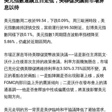
美元指數連續五日走低，美聯儲決議前市場屏
息以待
美元指數周二收於99.54，下跌0.09%。周三歐洲時段，美
元指數維持謹慎交投，當前運行於99.50附近。彭博美元指
數同樣下跌0.1%。美元指數1周期隱含波動率指標降至
5.86%，仍處於近期區間內。
市場正屏息等待美聯儲貨幣政策決議——這是新任主席凱文·
沃什上任後首次主持的政策會議。利率方面幾無懸念，市場
已充分定價美聯儲將維持利率在3.50%-3.75%區間不變。真
正的看點在於兩點：一是點陣圖是否出現顯著上移，反映
FOMC內部日益上升的鷹派傾向；二是沃什在發布會上的溝
通基調——他是否會釋放中性或偏鷹信號，將直接影響美元
短期方向。
美元走弱的另一背景是美伊臨時和平協議降低了避險需求。