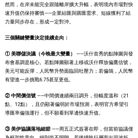
然而，在岸未能完全跟隨離岸擴大升幅，表明境內市場對快
速升值仍保持審慎——企業結匯與購匯需求、短線獲利了結
力量同步存在，形成一定對沖。
三個關鍵變量決定後續走向：
① 美聯儲決議（今晚最大變量）
——沃什首秀的點陣圖與發
布會基調是核心。若點陣圖顯著上移或沃什釋放偏鷹信號，
美元可能反彈，人民幣升勢面臨回吐壓力；若偏鴿，人民幣
有望進一步挑戰6.75甚至更低。
② 中間價信號
——中間價連續兩日調升，但幅度溫和（21
點、12點），且仍顯著偏弱於市場預測，表明官方希望引
導匯率偏強運行，但不願看到單邊快速升值。
③ 美伊協議落地細節
——周五正式簽署在即，但當前協議僅
為框架性意向，細則尚不明朗。若後續執行層面出現波折，