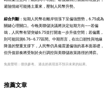
避險情緒可能捲土重來，壓制人民幣升勢。
綜合判斷
：短期人民幣在離岸領漲下呈偏強態勢，6.75成為
關鍵心理關口。今晚美聯儲決議將決定短期方向——若偏
鴿，人民幣有望突破6.75並打開進一步升值空間；若偏鷹，
則可能回測6.76–6.77區間。中期而言，在出口韌性與地緣
降溫的雙重支撐下，人民幣仍具備震盪偏強的基本面基礎，
但升值節奏將受制於央行調控與美聯儲政策路徑的博弈。
免責聲明：僅供參考。 過去的表現並不預示未來的結果。
推薦文章