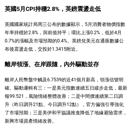
英國5月CPI持穩2.8%，英鎊震盪走低
英國國家統計局周三公布的數據顯示，5月消費者物價指數
年率持穩於2.8%，與前值持平；環比上漲0.2%，低於4月
0.7%的漲幅及市場預期的0.4%。英鎊兌美元在通脹數據公
布後震盪走低，交投於1.3415附近。
離岸領漲、在岸跟隨，內外驅動並存
離岸人民幣盤中觸及6.7539的近41個月新高，領漲信號明
確。驅動邏輯有三：一是美元指數連續五日緩步走低，最新
報99.521，風險情緒整體改善；二是中間價連續第二日調
升（昨日調升21點、今日調升12點），官方偏強引導強化
了市場預期；三是美伊和平協議推進降低了地緣避險需求，
新興市場資產情緒改善。