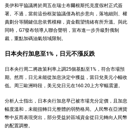
美伊和平協議將於周五在瑞士布爾根斯托克度假村正式簽
署。不過，當前這份框架協議僅為初步意向，落地細則、權
責劃分等關鍵信息依舊模糊，資金觀望情緒有所升溫。與此
同時，G7發布領導人聯合聲明，宣布進一步升級對俄制
裁，重點加碼油氣領域限制。
日本央行加息至1%，日元不漲反跌
日本央行周二將政策利率上調25個基點至1%，符合市場預
期。然而，日元未能從加息決定中獲益，當日兌美元小幅收
低。周三歐洲時段，美元兌日元在160.20上方窄幅震盪。
分析人士指出，日本央行加息早已被市場充分定價，且加息
幅度溫和，未能扭轉日元整體的弱勢格局。人民幣在亞洲貨
幣中反而表現突出，部分受益於區域資金從日元轉向人民幣
的配置調整。