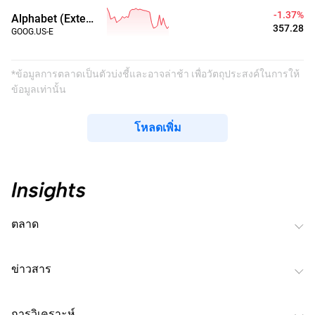
-1.37%
Alphabet (Extended Hours)
357.28
GOOG.US-E
*ข้อมูลการตลาดเป็นตัวบ่งชี้และอาจล่าช้า เพื่อวัตถุประสงค์ในการให้
ข้อมูลเท่านั้น
โหลดเพิ่ม
ตลาด
ข่าวสาร
การวิเคราะห์