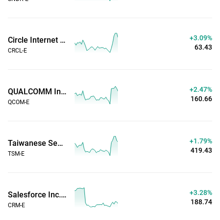
+3.09%
Circle Internet Group Inc (ช่วงนอกเวลาทำการ)
63.43
CRCL-E
+2.47%
QUALCOMM Inc. (ช่วงนอกเวลาทำการ)
160.66
QCOM-E
+1.79%
Taiwanese Semiconductor Manufacturing Co. (ช่วงนอกเวลาทำการ)
419.43
TSM-E
+3.28%
Salesforce Inc. (ช่วงนอกเวลาทำการ)
188.74
CRM-E