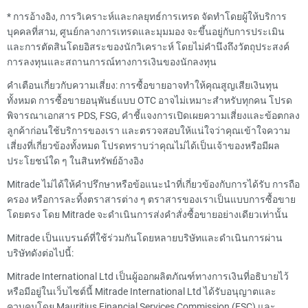
*
การอ้างอิง, การวิเคราะห์และกลยุทธ์การเทรด จัดทำโดยผู้ให้บริการ
บุคคลที่สาม, ศูนย์กลางการเทรดและมุมมอง จะขึ้นอยู่กับการประเมิน
และการตัดสินโดยอิสระของนักวิเคราะห์ โดยไม่คำนึงถึงวัตถุประสงค์
การลงทุนและสถานการณ์ทางการเงินของนักลงทุน
คำเตือนเกี่ยวกับความเสี่ยง: การซื้อขายอาจทำให้คุณสูญเสียเงินทุน
ทั้งหมด การซื้อขายอนุพันธ์แบบ OTC อาจไม่เหมาะสำหรับทุกคน โปรด
พิจารณาเอกสาร PDS, FSG, คำชี้แจงการเปิดเผยความเสี่ยงและข้อตกลง
ลูกค้าก่อนใช้บริการของเรา และตรวจสอบให้แน่ใจว่าคุณเข้าใจความ
เสี่ยงที่เกี่ยวข้องทั้งหมด โปรดทราบว่าคุณไม่ได้เป็นเจ้าของหรือมีผล
ประโยชน์ใด ๆ ในสินทรัพย์อ้างอิง
Mitrade ไม่ได้ให้คำปรึกษาหรือข้อแนะนำที่เกี่ยวข้องกับการได้รับ การถือ
ครอง หรือการละทิ้งตราสารต่าง ๆ ตราสารของเราเป็นแบบการซื้อขาย
โดยตรง โดย Mitrade จะดำเนินการส่งคำสั่งซื้อขายอย่างเดียวเท่านั้น
Mitrade เป็นแบรนด์ที่ใช้ร่วมกันโดยหลายบริษัทและดำเนินการผ่าน
บริษัทดังต่อไปนี้:
Mitrade International Ltd เป็นผู้ออกผลิตภัณฑ์ทางการเงินที่อธิบายไว้
หรือมีอยู่ในเว็บไซต์นี้ Mitrade International Ltd ได้รับอนุญาตและ
ควบคุมโดย Mauritius Financial Services Commission (FSC) และ