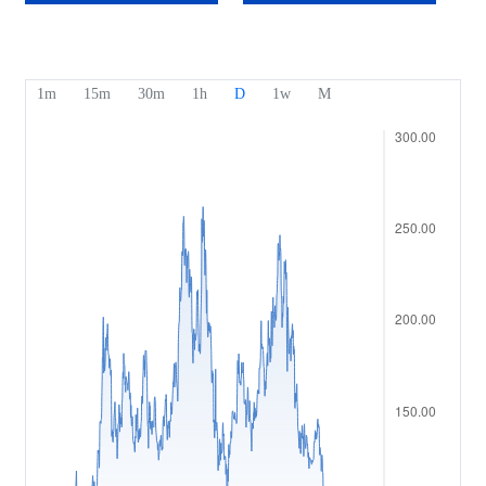
รางวัลของเรา
ศูนย์ช่วยเหลือ
English
ดัชนีความเชื่อมั่นโดยรวม
ศูนย์มีเดีย
คำถามที่พบบ่อย
Bahasa Indonesia
การป้องกันเงินทุนของลูกค้า
Bahasa Melayu
เอกสารทางกฎหมาย
繁體中文
Affiliates
한국어
ไทย
Tiếng việt
العربية
简体中文
Español
Português (Brasil)