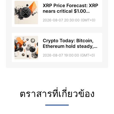
XRP Price Forecast: XRP
nears critical $1.00
support
2026-08-07 20:30:00 (GMT+0)
Crypto Today: Bitcoin,
Ethereum hold steady,
XRP decline nears $1.00
2026-08-07 19:00:00 (GMT+0)
amid easing geopolitical
tensions
ตราสารที่เกี่ยวข้อง