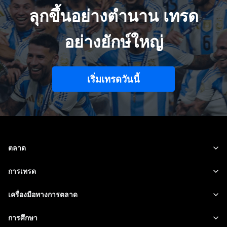
ลุกขึ้นอย่างตำนาน เทรด
อย่างยักษ์ใหญ่
เริ่มเทรดวันนี้
ตลาด
ฟอเร็กซ์
การเทรด
สินค้าโภคภัณฑ์
แพลตฟอร์มของเรา
เครื่องมือทางการตลาด
หุ้น
ข้อกำหนดของสัญญาซื้อขาย
ข้อมูลของตลาด
การศึกษา