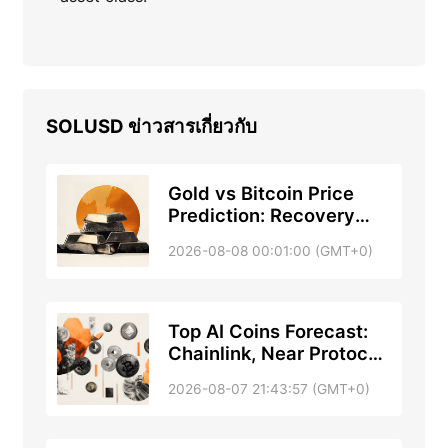
SOLUSD
ข่าวสารเกี่ยวกับ
Gold vs Bitcoin Price
Prediction: Recovery
gains traction after
2026-08-08 00:01:00 (GMT+0)
unexpected decline in
NFP
Top AI Coins Forecast:
Chainlink, Near Protocol
and Bittensor broadly
2026-08-07 21:43:57 (GMT+0)
stabilize after sell-off