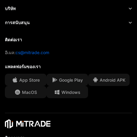
ดัชนี
การจัดการความเสี่ยง
ปฏิทินทางเศรษฐกิจ
เริ่มต้น
บริษัท
ETF
ค่าธรรมเนียม
ข่าวสาร
Academy
เกี่ยวกับ Mitrade
การสนับสนุน
การคาดการณ์
มุมมองการลงทุน
การสนับสนุนของ AFA
ติดต่อเรา
ติดต่อเรา
กลยุทธ์การเทรด
EBook
รางวัลของเรา
ศูนย์ช่วยเหลือ
อีเมล:
cs@mitrade.com
ดัชนีความเชื่อมั่นโดยรวม
ศูนย์มีเดีย
คำถามที่พบบ่อย
แพลตฟอร์มของเรา
การป้องกันเงินทุนของลูกค้า
App Store
Google Play
Android APK
เอกสารทางกฎหมาย
MacOS
Windows
Affiliates