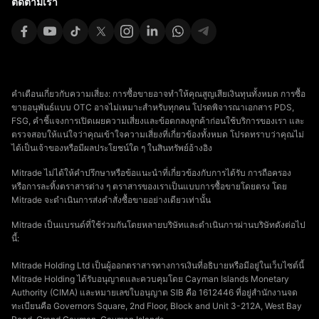
ติดตามเรา
คำเตือนเกี่ยวกับความเสี่ยง: การซื้อขายอาจทำให้คุณสูญเสียเงินทุนทั้งหมด การซื้อ
ขายอนุพันธ์แบบ OTC อาจไม่เหมาะสำหรับทุกคน โปรดพิจารณาเอกสาร PDS,
FSG, คำชี้แจงการเปิดเผยความเสี่ยงและข้อตกลงลูกค้าก่อนใช้บริการของเรา และ
ตรวจสอบให้แน่ใจว่าคุณเข้าใจความเสี่ยงที่เกี่ยวข้องทั้งหมด โปรดทราบว่าคุณไม่
ได้เป็นเจ้าของหรือมีผลประโยชน์ใด ๆ ในสินทรัพย์อ้างอิง
Mitrade ไม่ได้ให้คำปรึกษาหรือข้อแนะนำที่เกี่ยวข้องกับการได้รับ การถือครอง
หรือการละทิ้งตราสารต่าง ๆ ตราสารของเราเป็นแบบการซื้อขายโดยตรง โดย
Mitrade จะดำเนินการส่งคำสั่งซื้อขายอย่างเดียวเท่านั้น
Mitrade เป็นแบรนด์ที่ใช้ร่วมกันโดยหลายบริษัทและดำเนินการผ่านบริษัทดังต่อไป
นี้:
Mitrade Holding Ltd เป็นผู้ออกตราสารทางการเงินที่อธิบายหรือมีอยู่ในเว็บไซต์นี้
Mitrade Holding ได้รับอนุญาตและควบคุมโดย Cayman Islands Monetary
Authority (CIMA) และหมายเลขใบอนุญาต SIB คือ 1612446 ที่อยู่สำนักงานจด
ทะเบียนคือ Governors Square, 2nd Floor, Block and Unit 3-212A, West Bay