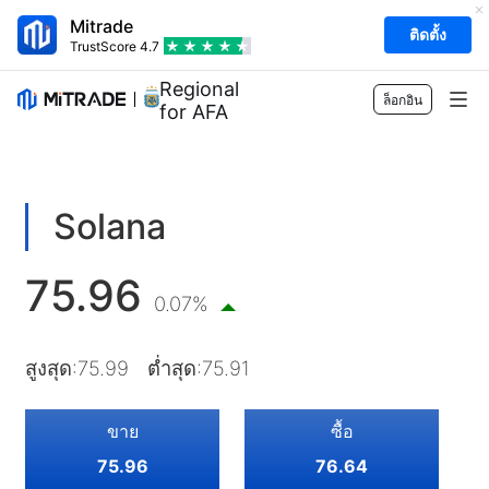
Mitrade
ติดตั้ง
TrustScore
4.7
Regional Sponsor
ล็อกอิน
for AFA
ตลาด
ฟอเร็กซ์
การเทรด
Solana
สินค้าโภคภัณฑ์
แพลตฟอร์มของเรา
เครื่องมือทางการตลาด
75.96
หุ้น
ข้อกำหนดของสัญญาซื้อขาย
ข้อมูลของตลาด
0.07%
การศึกษา
ดัชนี
การจัดการความเสี่ยง
ปฏิทินทางเศรษฐกิจ
เริ่มต้น
บริษัท
สูงสุด
:
75.99
ต่ำสุด
:
75.91
ETF
ค่าธรรมเนียม
ข่าวสาร
Academy
เกี่ยวกับ Mitrade
การสนับสนุน
ขาย
ซื้อ
การคาดการณ์
มุมมองการลงทุน
การสนับสนุนของ AFA
ติดต่อเรา
TH
75.96
76.64
กลยุทธ์การเทรด
EBook