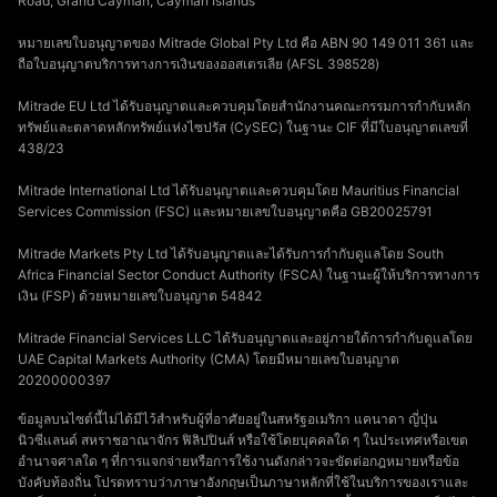
Road, Grand Cayman, Cayman Islands
หมายเลขใบอนุญาตของ Mitrade Global Pty Ltd คือ ABN 90 149 011 361 และ
ถือใบอนุญาตบริการทางการเงินของออสเตรเลีย (AFSL 398528)
Mitrade EU Ltd ได้รับอนุญาตและควบคุมโดยสํานักงานคณะกรรมการกํากับหลัก
ทรัพย์และตลาดหลักทรัพย์แห่งไซปรัส (CySEC) ในฐานะ CIF ที่มีใบอนุญาตเลขที่
438/23
Mitrade International Ltd ได้รับอนุญาตและควบคุมโดย Mauritius Financial
Services Commission (FSC) และหมายเลขใบอนุญาตคือ GB20025791
Mitrade Markets Pty Ltd ได้รับอนุญาตและได้รับการกำกับดูแลโดย South
Africa Financial Sector Conduct Authority (FSCA) ในฐานะผู้ให้บริการทางการ
เงิน (FSP) ด้วยหมายเลขใบอนุญาต 54842
Mitrade Financial Services LLC ได้รับอนุญาตและอยู่ภายใต้การกำกับดูแลโดย
UAE Capital Markets Authority (CMA) โดยมีหมายเลขใบอนุญาต
20200000397
ข้อมูลบนไซต์นี้ไม่ได้มีไว้สำหรับผู้ที่อาศัยอยู่ในสหรัฐอเมริกา แคนาดา ญี่ปุ่น
นิวซีแลนด์ สหราชอาณาจักร ฟิลิปปินส์ หรือใช้โดยบุคคลใด ๆ ในประเทศหรือเขต
อำนาจศาลใด ๆ ที่การแจกจ่ายหรือการใช้งานดังกล่าวจะขัดต่อกฎหมายหรือข้อ
บังคับท้องถิ่น โปรดทราบว่าภาษาอังกฤษเป็นภาษาหลักที่ใช้ในบริการของเราและ