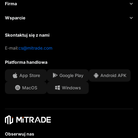
Kalendarz ekonomiczny
Podstawy
Firma
ETF-y
Opłaty i koszty
Aktualności
Academy
O firmie Mitrade
Wsparcie
Prognoza
Wnioski
Sponsoring AFA
Skontaktuj się z nami
Skontaktuj się z nami
Analiza handlowa
EBook
Nasze nagrody
Centrum pomocy
E-mail:
cs@mitrade.com
Sentyment
Centrum medialne
Często zadawane pytania
Platforma handlowa
Bezpieczeństwo środków klientów
App Store
Google Play
Android APK
Dokumenty prawne
MacOS
Windows
Affiliates
Obserwuj nas