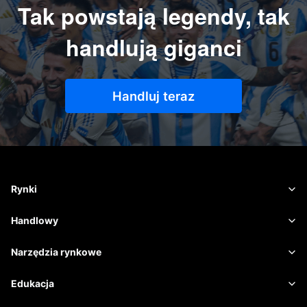
Tak powstają legendy, tak
handlują giganci
Handluj teraz
Rynki
Waluta
Handlowy
Towary
Platforma handlowa
Narzędzia rynkowe
Akcje
Specyfikacje umowy
Dane rynkowe
Edukacja
Indeksy
Zarządzanie ryzykiem