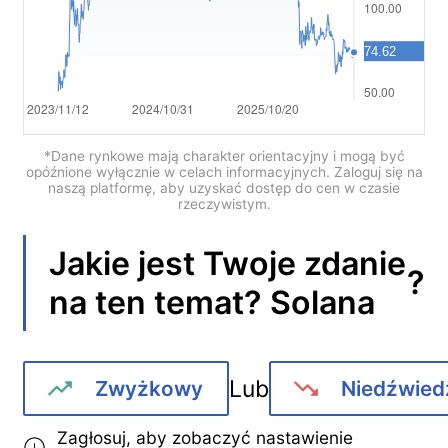
Português
Deutsch
Français
Nederlands
*Dane rynkowe mają charakter orientacyjny i mogą być
opóźnione wyłącznie w celach informacyjnych. Zaloguj się na
naszą platformę, aby uzyskać dostęp do cen w czasie
Italiano
rzeczywistym.
Polski
Jakie jest Twoje zdanie
?
हिन्दी
na ten temat?
Solana
Lub
Zwyżkowy
Niedźwied
Zagłosuj, aby zobaczyć nastawienie