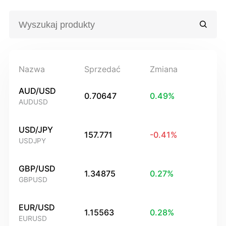
Nazwa
Sprzedać
Zmiana
AUD/USD
0.70647
0.49
%
AUDUSD
USD/JPY
157.771
-0.41
%
USDJPY
GBP/USD
1.34875
0.27
%
GBPUSD
EUR/USD
1.15563
0.28
%
EURUSD