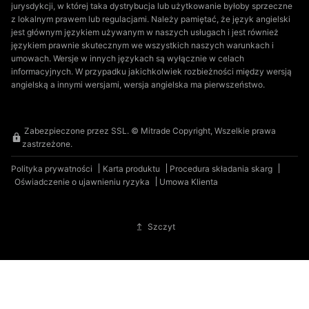
jurysdykcji, w której taka dystrybucja lub użytkowanie byłoby sprzeczne
z lokalnym prawem lub regulacjami. Należy pamiętać, że język angielski
jest głównym językiem używanym w naszych usługach i jest również
językiem prawnie skutecznym we wszystkich naszych warunkach i
umowach. Wersje w innych językach są wyłącznie w celach
informacyjnych. W przypadku jakichkolwiek rozbieżności między wersją
angielską a innymi wersjami, wersja angielska ma pierwszeństwo.
Zabezpieczone przez SSL. © Mitrade Copyright, Wszelkie prawa
zastrzeżone.
Polityka prywatności
Karta produktu
Procedura składania skarg
Oświadczenie o ujawnieniu ryzyka
Umowa Klienta
Szczyt