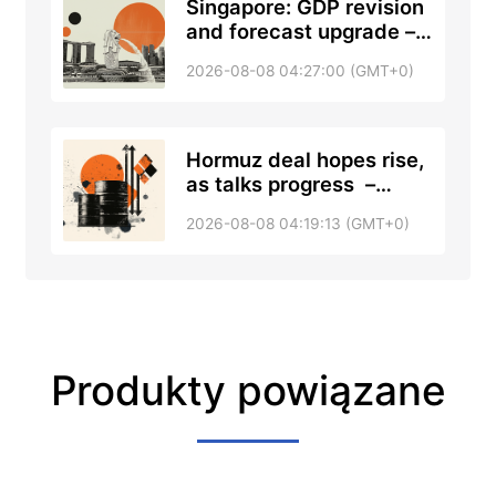
Singapore: GDP revision
and forecast upgrade –
DBS
2026-08-08 04:27:00 (GMT+0)
Hormuz deal hopes rise,
as talks progress –
RTRS, ABC News
2026-08-08 04:19:13 (GMT+0)
Produkty powiązane