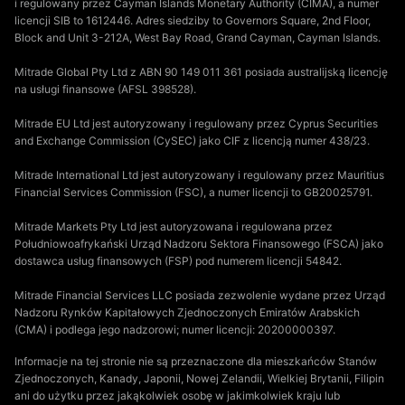
i regulowany przez Cayman Islands Monetary Authority (CIMA), a numer
licencji SIB to 1612446. Adres siedziby to Governors Square, 2nd Floor,
Block and Unit 3-212A, West Bay Road, Grand Cayman, Cayman Islands.
Mitrade Global Pty Ltd z ABN 90 149 011 361 posiada australijską licencję
na usługi finansowe (AFSL 398528).
Mitrade EU Ltd jest autoryzowany i regulowany przez Cyprus Securities
and Exchange Commission (CySEC) jako CIF z licencją numer 438/23.
Mitrade International Ltd jest autoryzowany i regulowany przez Mauritius
Financial Services Commission (FSC), a numer licencji to GB20025791.
Mitrade Markets Pty Ltd jest autoryzowana i regulowana przez
Południowoafrykański Urząd Nadzoru Sektora Finansowego (FSCA) jako
dostawca usług finansowych (FSP) pod numerem licencji 54842.
Mitrade Financial Services LLC posiada zezwolenie wydane przez Urząd
Nadzoru Rynków Kapitałowych Zjednoczonych Emiratów Arabskich
(CMA) i podlega jego nadzorowi; numer licencji: 20200000397.
Informacje na tej stronie nie są przeznaczone dla mieszkańców Stanów
Zjednoczonych, Kanady, Japonii, Nowej Zelandii, Wielkiej Brytanii, Filipin
ani do użytku przez jakąkolwiek osobę w jakimkolwiek kraju lub