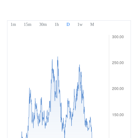
Nasze nagrody
Centrum pomocy
English
Sentyment
Centrum medialne
Często zadawane pytania
Bahasa Indonesia
Bezpieczeństwo środków klientów
Bahasa Melayu
Dokumenty prawne
繁體中文
Affiliates
한국어
ไทย
Tiếng việt
العربية
简体中文
Español
Português (Brasil)