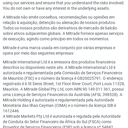
using our services and ensure that you understand the risks involved.
You do not own or have any interest in the underlying assets.
A Mitrade não emite conselhos, recomendações ou opiniões em
relação à aquisição, detenção ou alienação de nossos produtos.
Todos os nossos produtos são derivativos de mercado de balcão
sobre ativos subjacentes globais. A Mitrade fornece apenas serviços
de execução, agindo como princípio em todos os momentos.
Mitrade é uma marca usada em conjunto por várias empresas e
opera por meio das seguintes empresas:
Mitrade International Ltd é a emissora dos produtos financeiros
descritos ou disponíveis neste site. A Mitrade International Ltd é
autorizada e regulamentada pela Comissão de Serviços Financeiros
de Maurício (FSC) e o número da licença é GB20025791. O endereço
registrado é 6 St Denis Street, 1st Floor River Court, Port Louis 11328,
Maurício. A Mitrade Global Pty Ltd, com ABN 90 149 011 361, possui
uma Licença de Serviços Financeiros da Austrália (AFSL 398528). A
Mitrade Holding é autorizada e regulamentada pela Autoridade
Monetária das Ilhas Cayman (CIMA) e o número da licença SIB é
1612446.
A Mitrade Markets Pty Ltd é autorizada e regulada pela Autoridade
de Conduta do Setor Financeiro da África do Sul (FSCA) como
Provedor de Serviços Financeiros (FSP) sob a licença nº 54842.