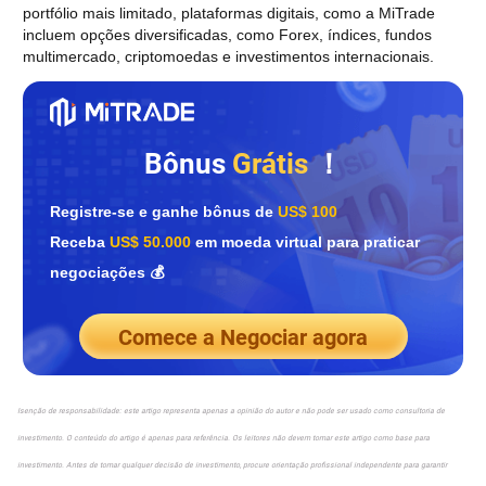
portfólio mais limitado, plataformas digitais, como a MiTrade
incluem opções diversificadas, como Forex, índices, fundos
multimercado, criptomoedas e investimentos internacionais.
Bônus
Grátis
！
Registre-se e ganhe bônus de
US$ 100
Receba
US$ 50.000
em moeda virtual para praticar
negociações 💰
Comece a Negociar agora
Isenção de responsabilidade: este artigo representa apenas a opinião do autor e não pode ser usado como consultoria de
investimento. O conteúdo do artigo é apenas para referência. Os leitores não devem tomar este artigo como base para
investimento. Antes de tomar qualquer decisão de investimento, procure orientação profissional independente para garantir