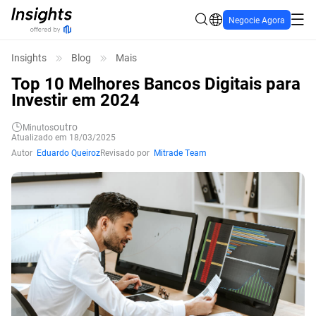
Negocie Agora
Insights
Blog
Mais
Top 10 Melhores Bancos Digitais para
Investir em 2024
outro
Minutos
Atualizado em 18/03/2025
Autor
Eduardo Queiroz
Revisado por
Mitrade Team