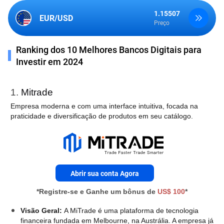
1.15507
1.34886
EUR/USD
GBP/USD
Preço
Preço
Ranking dos 10 Melhores Bancos Digitais para
Investir em 2024
1.
Mitrade
Empresa moderna e com uma interface intuitiva, focada na
praticidade e diversificação de produtos em seu catálogo.
Abrir sua conta Agora
*Registre-se e Ganhe um bônus de
US$ 100
*
Visão Geral:
A MiTrade é uma plataforma de tecnologia
financeira fundada em Melbourne, na Austrália. A empresa já