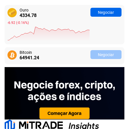
Ouro
Negociar
4334.77
-6.93
(
-0.16%
)
Bitcoin
Negociar
64941.27