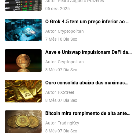
Autor
Pedro Augusto Prazeres
fusão com LVBI11 e PATL11
05 dez. 2025
O Grok 4.5 tem um preço inferior ao do
Claude Opus, mas fica atrás dele no
Autor
Cryptopolitan
topo
7 Mês 10 Dia Sex
Aave e Uniswap impulsionam DeFi da
camada X da OKX a níveis recordes
Autor
Cryptopolitan
8 Mês 07 Dia Sex
Ouro consolida abaixo das máximas
recentes enquanto força do dólar e
Autor
FXStreet
apostas no Fed limitam ganhos antes
8 Mês 07 Dia Sex
do NFP
Bitcoin mira rompimento de alta antes
do Payroll de julho dos EUA?
Autor
TradingKey
8 Mês 07 Dia Sex