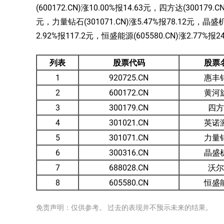
(600172.CN)涨10.00%报14.63元，四方达(300179.C
元，力量钻石(301071.CN)涨5.47%报78.12元，晶盛机电
2.92%报117.2元，恒盛能源(605580.CN)涨2.77%报2
列表
股票代码
股票
1
920725.CN
惠丰
2
600172.CN
黄河
3
300179.CN
四方
4
301021.CN
英诺
5
301071.CN
力量
6
300316.CN
晶盛
7
688028.CN
沃尔
8
605580.CN
恒盛
免责声明：仅供参考。 过去的表现并不预示未来的结果。