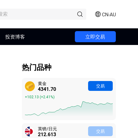
CN-AU
投资博客
立即交易
热门品种
黄金
交易
4341.70
+102.13
(
+2.41%
)
英镑/日元
交易
212.613