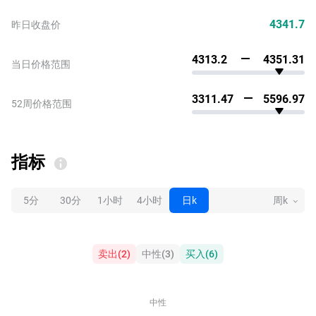
4341.7
昨日收盘价
4313.2
4351.31
当日价格范围
3311.47
5596.97
52周价格范围
指标
5分
30分
1小时
4小时
日k
周k
卖出
(
2
)
中性
(
3
)
买入
(
6
)
中性