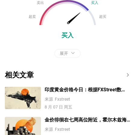
卖出
买入
超卖
超买
买入
展开
相关文章
印度黄金价格今日：根据FXStreet数
据，黄金上涨
来源
Fxstreet
8 月 07 日 周五
金价徘徊在七周高位附近，霍尔木兹海
峡疑虑重燃风险溢价
来源
Fxstreet