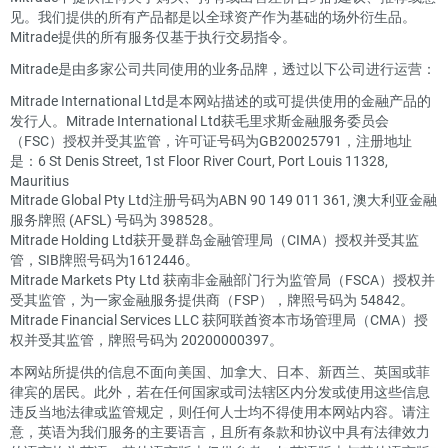
见。我们提供的所有产品都是以全球资产作为基础的场外衍生品。
Mitrade提供的所有服务仅基于执行交易指令。
Mitrade是由多家公司共同使用的业务品牌，透过以下公司进行运营：
Mitrade International Ltd是本网站描述的或可提供使用的金融产品的
发行人。Mitrade International Ltd获毛里求斯金融服务委员会
（FSC）授权并受其监管，许可证号码为GB20025791，注册地址
是：6 St Denis Street, 1st Floor River Court, Port Louis 11328,
Mauritius
Mitrade Global Pty Ltd注册号码为ABN 90 149 011 361, 澳大利亚金融
服务牌照 (AFSL) 号码为 398528。
Mitrade Holding Ltd获开曼群岛金融管理局（CIMA）授权并受其监
管，SIB牌照号码为1612446。
Mitrade Markets Pty Ltd 获南非金融部门行为监管局（FSCA）授权并
受其监管，为一家金融服务提供商（FSP），牌照号码为 54842。
Mitrade Financial Services LLC 获阿联酋资本市场管理局（CMA）授
权并受其监管，牌照号码为 20200000397。
本网站所提供的信息不面向美国、加拿大、日本、新西兰、英国或菲
律宾的居民。此外，若在任何国家或司法辖区内分发或使用这些信息
违反当地法律或监管规定，则任何人士均不得使用本网站内容。请注
意，英语为我们服务的主要语言，且所有条款和协议中具有法律效力